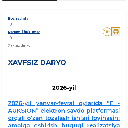
Bosh sahifa
16
+
Raqamli hukumat
Xavfsiz daryo
XAVFSIZ DARYO
2026-yil
2026-yil yanvar-fevral oylarida “E -
AUKSION” elektron savdo platformasi
orqali o‘zan tozalash ishlari loyihasini
amalga oshirish huquqi realizatsiya