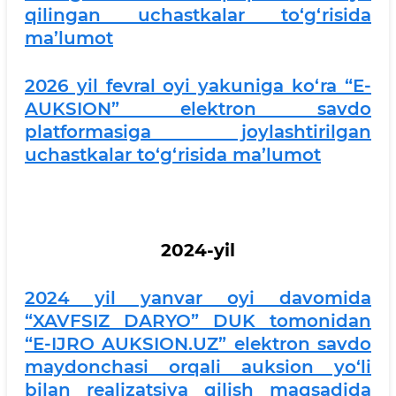
qilingan uchastkalar to‘g‘risida
ma’lumot
2026 yil fevral oyi yakuniga ko‘ra “E-
AUKSION” elektron savdo
platformasiga joylashtirilgan
uchastkalar to‘g‘risida ma’lumot
2024-yil
2024 yil yanvar oyi davomida
“XAVFSIZ DARYO” DUK tomonidan
“E-IJRO AUKSION.UZ” elektron savdo
maydonchasi orqali auksion yo‘li
bilan realizatsiya qilish maqsadida