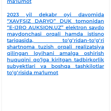
ma'lumot
2023 yil dekabr oyi davomida
“XAVFSIZ DARYO” DUK tomonidan
“E-IJRO AUKSION.UZ” elektron savdo
maydonchasi orqali hamda istisno
tariqasida, to‘g‘ridan-to‘g‘ri
shartnoma tuzish orqali realizatsiya
qilingan loyihani amalga oshirish
huquqini qo‘lga kiritgan tadbirkorlik
subyektlari va boshqa tashkilotlar
to‘g‘risida ma'lumot