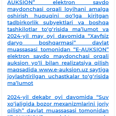
AUKSION” elektron savdo
maydonchasi orqali loyihani amalga
oshirish huquqini qo‘lga kiritgan
tadbirkorlik subyektlari va boshqa
tashkilotlar to‘g‘risida ma’lumot va
2024-yil may oyi davomida “Xavfsiz
daryo boshqarmasi” davlat
muassasasi tomonidan “E-AUKSION”
elektron savdo maydonchasi orqali
auksion yo‘li bilan realizatsiya qilish
maqsadida www.e-auksion.uz saytiga
joylashtirilgan uchastkalar to‘g‘risida
ma’lumot
2024-yil dekabr oyi davomida “Suv
xo‘jaligida bozor mexanizmlarini joriy
qilish” davlat muassasasi tomonidan