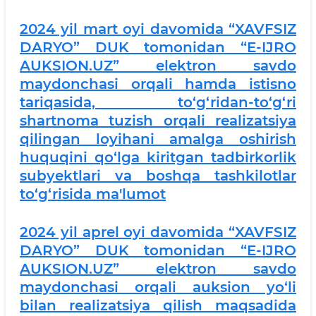
2024 yil mart oyi davomida “XAVFSIZ
DARYO” DUK tomonidan “E-IJRO
AUKSION.UZ” elektron savdo
maydonchasi orqali hamda istisno
tariqasida, to‘g‘ridan-to‘g‘ri
shartnoma tuzish orqali realizatsiya
qilingan loyihani amalga oshirish
huquqini qo‘lga kiritgan tadbirkorlik
subyektlari va boshqa tashkilotlar
to‘g‘risida ma'lumot
2024 yil aprel oyi davomida “XAVFSIZ
DARYO” DUK tomonidan “E-IJRO
AUKSION.UZ” elektron savdo
maydonchasi orqali auksion yo‘li
bilan realizatsiya qilish maqsadida