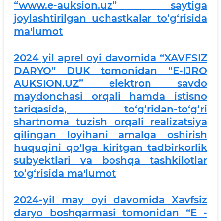
“www.e-auksion.uz” saytiga
joylashtirilgan uchastkalar to‘g‘risida
ma'lumot
2024 yil aprel oyi davomida “XAVFSIZ
DARYO” DUK tomonidan “E-IJRO
AUKSION.UZ” elektron savdo
maydonchasi orqali hamda istisno
tariqasida, to‘g‘ridan-to‘g‘ri
shartnoma tuzish orqali realizatsiya
qilingan loyihani amalga oshirish
huquqini qo‘lga kiritgan tadbirkorlik
subyektlari va boshqa tashkilotlar
to‘g‘risida ma'lumot
2024-yil may oyi davomida Xavfsiz
daryo boshqarmasi tomonidan “E -