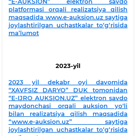
“E-AUKSION” elektron savdo
platformasi orqali realizatsiya qilish
maqsadida www.e-auksion.uz saytiga
joylashtirilgan uchastkalar to‘g‘risida
ma’lumot
2023-yil
2023 yil dekabr oyi davomida
“XAVFSIZ DARYO” DUK tomonidan
“E-IJRO AUKSION.UZ” elektron savdo
maydonchasi orqali auksion yo‘li
bilan realizatsiya qilish maqsadida
“www.e-auksion.uz” saytiga
joylashtirilgan uchastkalar to‘g‘risida