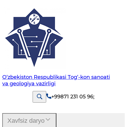
O‘zbekiston Respublikasi Tog‘-kon sanoati
va geologiya vazirligi
+99871 231 05 96
;
Xavfsiz daryo