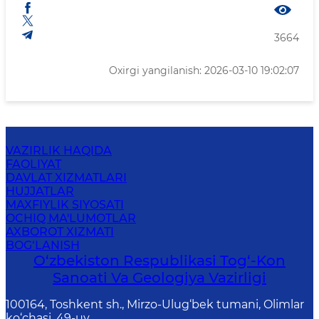
3664
Oxirgi yangilanish: 2026-03-10 19:02:07
VAZIRLIK HAQIDA
FAOLIYAT
DAVLAT XIZMATLARI
HUJJATLAR
MAXFIYLIK SIYOSATI
OCHIQ MA'LUMOTLAR
AXBOROT XIZMATI
BOG‘LANISH
O‘zbekiston Respublikasi Tog‘-Kon
Sanoati Va Geologiya Vazirligi
100164, Toshkent sh., Mirzo-Ulug‘bek tumani, Olimlar
ko‘chasi, 49-uy