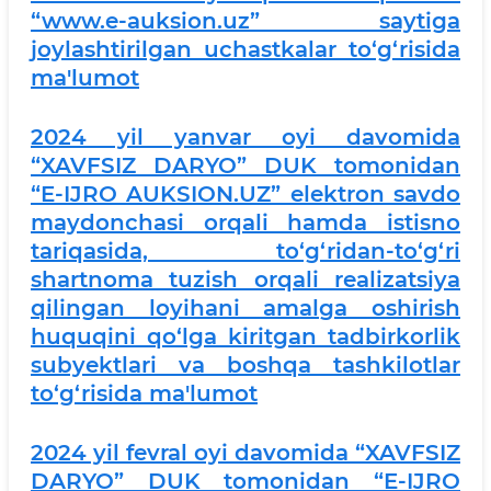
“www.e-auksion.uz” saytiga
joylashtirilgan uchastkalar to‘g‘risida
ma'lumot
2024 yil yanvar oyi davomida
“XAVFSIZ DARYO” DUK tomonidan
“E-IJRO AUKSION.UZ” elektron savdo
maydonchasi orqali hamda istisno
tariqasida, to‘g‘ridan-to‘g‘ri
shartnoma tuzish orqali realizatsiya
qilingan loyihani amalga oshirish
huquqini qo‘lga kiritgan tadbirkorlik
subyektlari va boshqa tashkilotlar
to‘g‘risida ma'lumot
2024 yil fevral oyi davomida “XAVFSIZ
DARYO” DUK tomonidan “E-IJRO