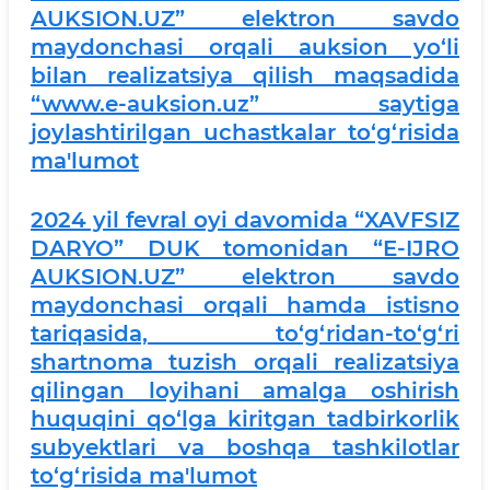
AUKSION.UZ” elektron savdo
maydonchasi orqali auksion yo‘li
bilan realizatsiya qilish maqsadida
“www.e-auksion.uz” saytiga
joylashtirilgan uchastkalar to‘g‘risida
ma'lumot
2024 yil fevral oyi davomida “XAVFSIZ
DARYO” DUK tomonidan “E-IJRO
AUKSION.UZ” elektron savdo
maydonchasi orqali hamda istisno
tariqasida, to‘g‘ridan-to‘g‘ri
shartnoma tuzish orqali realizatsiya
qilingan loyihani amalga oshirish
huquqini qo‘lga kiritgan tadbirkorlik
subyektlari va boshqa tashkilotlar
to‘g‘risida ma'lumot