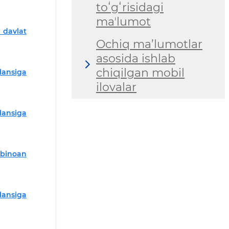
toʻgʻrisidagi
maʼlumot
 davlat
Ochiq ma’lumotlar
asosida ishlab
chiqilgan mobil
lansiga
ilovalar
lansiga
a binoan
lansiga