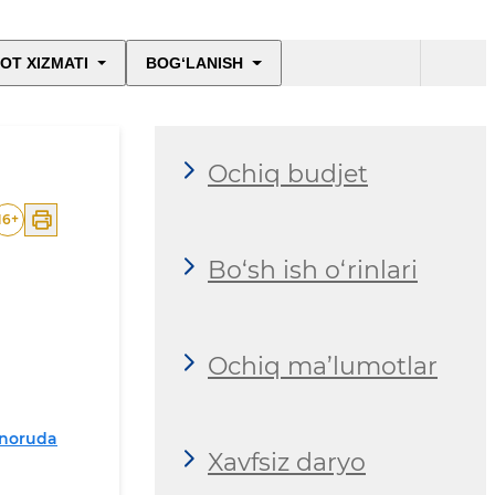
OT XIZMATI
BOG‘LANISH
Ochiq budjet
16
+
Bo‘sh ish o‘rinlari
Ochiq ma’lumotlar
 noruda
Xavfsiz daryo