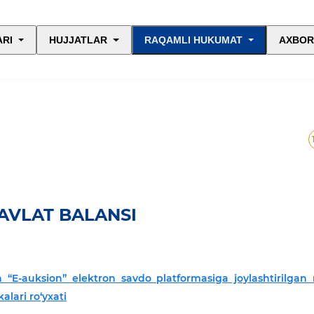
ARI
HUJJATLAR
RAQAMLI HUKUMAT
AXBOR
AVLAT BALANSI
“E-auksion” elektron savdo platformasiga joylashtirilgan
alari ro‘yxati