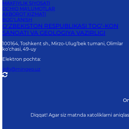
MAXFIYLIK SIYOSATI
OCHIQ MA'LUMOTLAR
AXBOROT XIZMATI
BOG‘LANISH
O‘ZBEKISTON RESPUBLIKASI TOG‘-KON
SANOATI VA GEOLOGIYA VAZIRLIGI
100164, Toshkent sh., Mirzo-Ulug‘bek tumani, Olimlar
ko‘chasi, 49-uy
Elektron pochta
:
info@mingeo.uz
On
Diqqat! Agar siz matnda xatoliklarni aniql