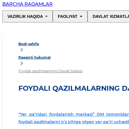
BARCHA RAQAMLAR
VAZIRLIK HAQIDA
FAOLIYAT
DAVLAT XIZMATL
Bosh sahifa
Raqamli hukumat
Foydali qazilmalarning Davlat balansi
FOYDALI QAZILMALARNING D
“Yer qaʼridan foydalanish markazi” DM tomonidan 
foydali qazilmalarni oʻz ichiga olgan yer qaʼri uchastk