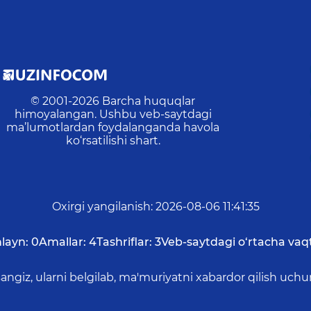
© 2001-
2026
Barcha huquqlar
himoyalangan. Ushbu veb-saytdagi
ma’lumotlardan foydalanganda havola
ko‘rsatilishi shart.
Oxirgi yangilanish
:
2026-08-06 11:41:35
layn:
0
Amallar:
4
Tashriflar:
3
Veb-saytdagi o‘rtacha vaqt
asangiz, ularni belgilab, ma'muriyatni xabardor qilish 