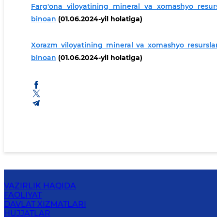
Farg'ona viloyatining mineral va xomashyo resursl
binoan
(01.06.2024-yil holatiga)
Xorazm viloyatining mineral va xomashyo resurslar
binoan
(01.06.2024-yil holatiga)
VAZIRLIK HAQIDA
FAOLIYAT
DAVLAT XIZMATLARI
HUJJATLAR