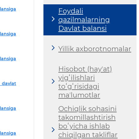
lansiga
Foydali
qazilmalarning
Davlat balansi
lansiga
Yillik axborotnomalar
lansiga
Hisobot (hayʼat)
yigʻilishlari
 davlat
toʻgʻrisidagi
maʼlumotlar
Ochiqlik sohasini
lansiga
takomillashtirish
boʻyicha ishlab
lansiga
chiqilgan takliflar