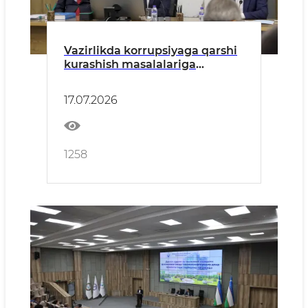
Vazirlikda korrupsiyaga qarshi
kurashish masalalariga
bag‘ishlangan seminar
o‘tkazildi
17.07.2026
1258