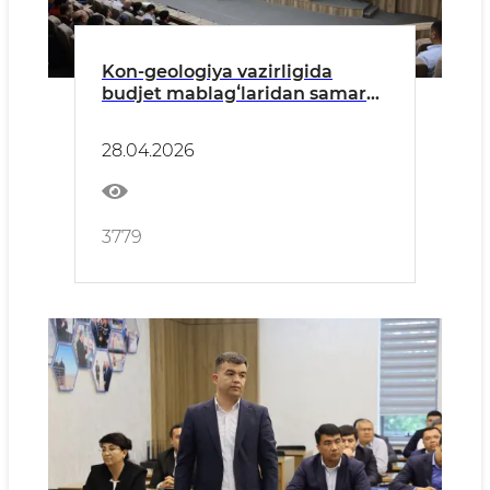
Kon-geologiya vazirligida
budjet mablagʻlaridan samarali
foydalanish hamda davlat
xaridlari jarayonidagi tartib-
28.04.2026
taomillar yuzasidan seminar
boʻlib o‘tdi
3779