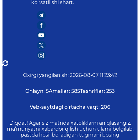
ko‘rsatilishi shart.
Oxirgi yangilanish
:
2026-08-07 11:23:42
Onlayn:
5
Amallar:
585
Tashriflar:
253
Veb-saytdagi o‘rtacha vaqt:
206
Diqqat! Agar siz matnda xatoliklarni aniqlasangiz,
ma’muriyatni xabardor qilish uchun ularni belgilab,
pastda hosil bo‘ladigan tugmani bosing