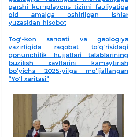
qarshi komplayens tizimi faoliyatiga
oid amalga oshirilgan ishlar
yuzasidan hisobot
Tog‘-kon sanoati va geologiya
vazirligida raqobat to‘g‘risidagi
qonunchilik hujjatlari talablarining
buzilish xavflarini kamaytirish
bo‘yicha 2025-yilga mo‘ljallangan
“Yo‘l xaritasi”