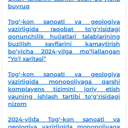
buyruq
Tog‘-kon sanoati va geologiya
vazirligida raqobat to‘g‘risidagi
qonunchilik hujjatlari talablarining
buzilish xavflarini kamaytirish
bo‘yicha 2024-yilga mo‘ljallangan
“Yo‘l xaritasi”
Tog‘-kon sanoati va geologiya
vazirligida monopoliyaga qarshi
komplayens tizimini joriy etish
vauning ishlash tartibi to‘g‘risidagi
nizom
2024-yilda Tog‘-kon sanoati va
geologiya vazirligida monopoliyaga