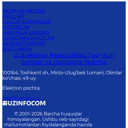
VAZIRLIK HAQIDA
FAOLIYAT
DAVLAT XIZMATLARI
HUJJATLAR
MAXFIYLIK SIYOSATI
OCHIQ MA'LUMOTLAR
AXBOROT XIZMATI
BOG‘LANISH
O‘zbekiston Respublikasi Tog‘-Kon
Sanoati Va Geologiya Vazirligi
100164, Toshkent sh., Mirzo-Ulug‘bek tumani, Olimlar
ko‘chasi, 49-uy
Elektron pochta
:
info@mingeo.uz
© 2001-
2026
Barcha huquqlar
himoyalangan. Ushbu veb-saytdagi
ma’lumotlardan foydalanganda havola