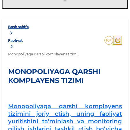
Bosh sahifa
16
+
Faoliyat
Monopoliyaga qarshi komplayens tizimi
MONOPOLIYAGA QARSHI
KOMPLAYENS TIZIMI
Monopoliyaga qarshi komplayens
tizimini joriy etish, uning faoliyat
yuritishini ta’minlash va monitoring
qilish ishlarini tashkil etish bo‘yicha