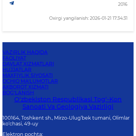
2016
Oxirgi yangilanish: 2026-01-21 17:34:31
VAZIRLIK HAQIDA
FAOLIYAT
DAVLAT XIZMATLARI
HUJJATLAR
MAXFIYLIK SIYOSATI
OCHIQ MA'LUMOTLAR
AXBOROT XIZMATI
BOG‘LANISH
O‘zbekiston Respublikasi Tog‘-Kon
Sanoati Va Geologiya Vazirligi
100164, Toshkent sh., Mirzo-Ulug‘bek tumani, Olimlar
ko‘chasi, 49-uy
Elektron pochta
: