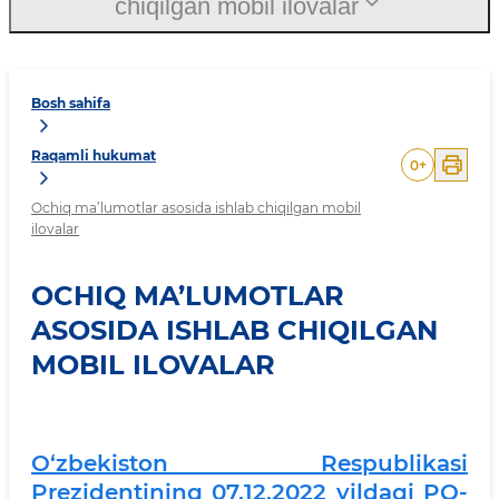
chiqilgan mobil ilovalar
Bosh sahifa
Raqamli hukumat
0
+
Ochiq ma’lumotlar asosida ishlab chiqilgan mobil
ilovalar
OCHIQ MA’LUMOTLAR
ASOSIDA ISHLAB CHIQILGAN
MOBIL ILOVALAR
O‘zbekiston Respublikasi
Prezidentining 07.12.2022 yildagi PQ-