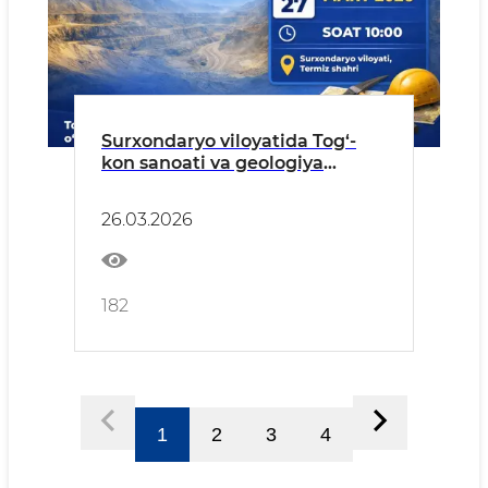
Surxondaryo viloyatida Tog‘-
kon sanoati va geologiya
vazirligi rahbariyati tomonidan
aholi va tadbirkorlar uchun
26.03.2026
sayyor qabul o‘tkaziladi
182
1
2
3
4