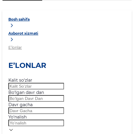
Bosh sahifa
Axborot xizmati
E’lonlar
E’LONLAR
Kalit so‘zlar
Bo‘lgan davr dan
Davr gacha
Yo‘nalish