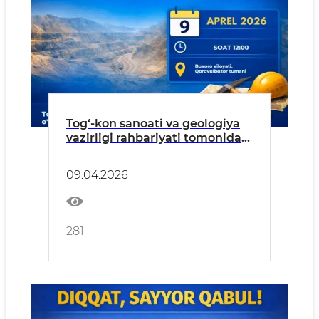
Tog‘-kon sanoati va geologiya
vazirligi rahbariyati tomonidan
aholi va tadbirkorlar uchun
sayyor qabul o‘tkaziladi
09.04.2026
281