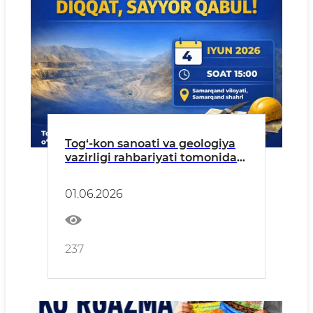
Tog‘-kon sanoati va geologiya
vazirligi rahbariyati tomonidan
aholi va tadbirkorlar uchun
sayyor qabul o‘tkaziladi
01.06.2026
237