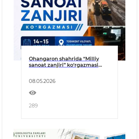
Ohangaron shahrida “Milliy
sanoat zanjiri” ko‘rgazmasi
o‘tkaziladi
08.05.2026
289