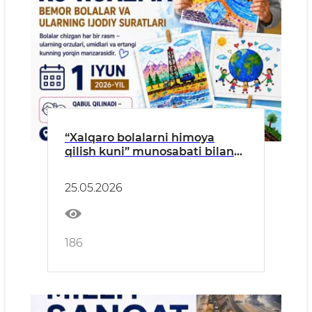
“Xalqaro bolalarni himoya
qilish kuni” munosabati bilan
xayriya tadbiri tashkil
etilmoqda
25.05.2026
186