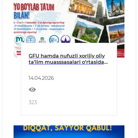
GFU hamda nufuzli xorijiy oliy
ta’lim muasssasalari o‘rtasidagi
qo‘shma ta’lim dasturlari
haqida
14.04.2026
323