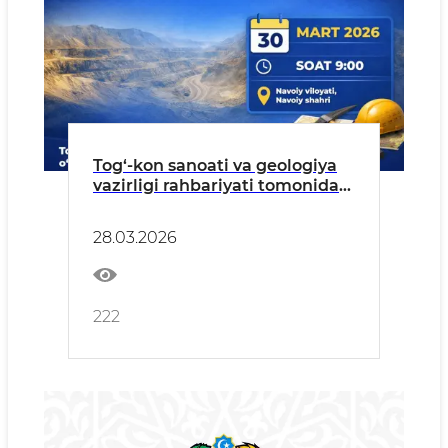
Tog‘-kon sanoati va geologiya
vazirligi rahbariyati tomonidan
aholi va tadbirkorlar uchun
Navoiy viloyatida sayyor qabul
28.03.2026
o‘tkaziladi
222