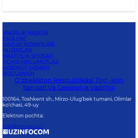
VAZIRLIK HAQIDA
FAOLIYAT
DAVLAT XIZMATLARI
HUJJATLAR
MAXFIYLIK SIYOSATI
OCHIQ MA'LUMOTLAR
AXBOROT XIZMATI
BOG‘LANISH
O‘zbekiston Respublikasi Tog‘-Kon
Sanoati Va Geologiya Vazirligi
100164, Toshkent sh., Mirzo-Ulug‘bek tumani, Olimlar
ko‘chasi, 49-uy
Elektron pochta
:
info@mingeo.uz