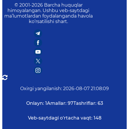
© 2001-
2026
Barcha huquqlar
himoyalangan. Ushbu veb-saytdagi
ma’lumotlardan foydalanganda havola
ko‘rsatilishi shart.
Oxirgi yangilanish
:
2026-08-07 21:08:09
Onlayn:
1
Amallar:
97
Tashriflar:
63
Veb-saytdagi o‘rtacha vaqt:
148