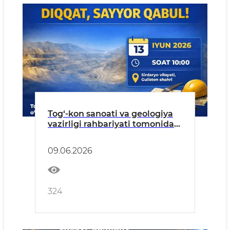
Tog‘-kon sanoati va geologiya
vazirligi rahbariyati tomonidan
aholi va tadbirkorlar uchun
sayyor qabul o‘tkaziladi
09.06.2026
324