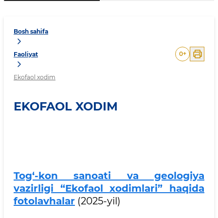
Bosh sahifa
0
+
Faoliyat
Ekofaol xodim
EKOFAOL XODIM
Tog‘-kon sanoati va geologiya
vazirligi “Ekofaol xodimlari” haqida
fotolavhalar
(2025-yil)