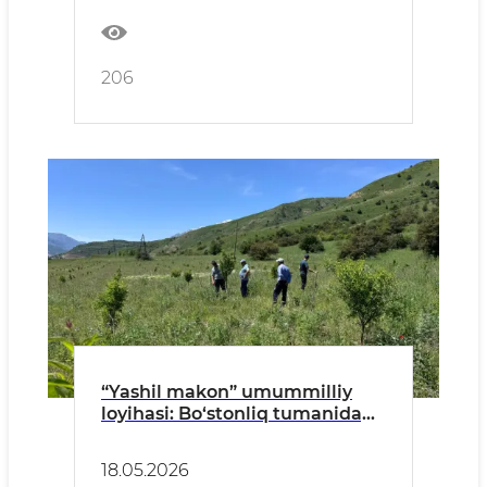
206
“Yashil makon” umummilliy
loyihasi: Bo‘stonliq tumanidagi
“Vazirlik bog‘i”
18.05.2026