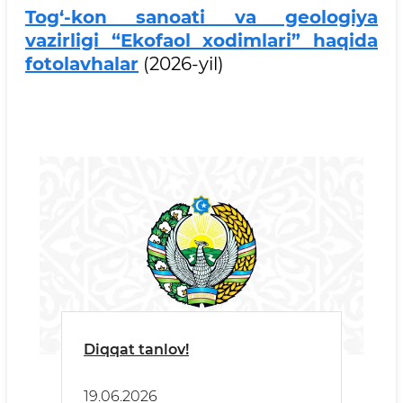
Tog‘-kon sanoati va geologiya
vazirligi “Ekofaol xodimlari” haqida
fotolavhalar
(2026-yil)
Diqqat tanlov!
19.06.2026