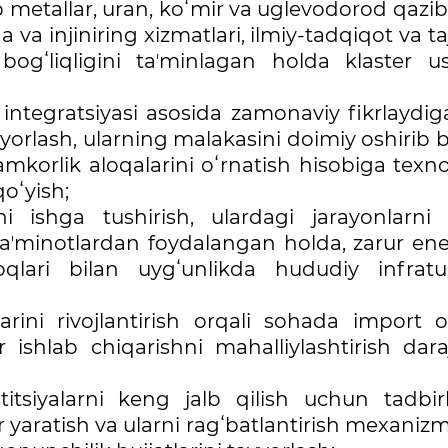
metallar, uran, koʻmir va uglevodorod qazib
va injiniring xizmatlari, ilmiy-tadqiqot va ta
 bogʻliqligini taʼminlagan holda klaster us
 integratsiyasi asosida zamonaviy fikrlaydi
yorlash, ularning malakasini doimiy oshirib 
mkorlik aloqalarini oʻrnatish hisobiga texn
qoʻyish;
ini ishga tushirish, ulardagi jarayonlarni
 taʼminotlardan foydalangan holda, zarur en
oqlari bilan uygʻunlikda hududiy infratu
rini rivojlantirish orqali sohada import oʻ
ishlab chiqarishni mahalliylashtirish daraj
itsiyalarni keng jalb qilish uchun tadbirk
r yaratish va ularni ragʻbatlantirish mexanizm