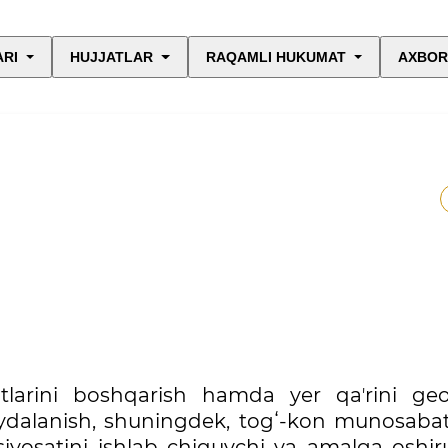
ARI
HUJJATLAR
RAQAMLI HUKUMAT
AXBOR
tlarini boshqarish hamda yer qaʼrini geo
ydalanish, shuningdek, togʻ-kon munosabatl
yosatini ishlab chiquvchi va amalga oshiru