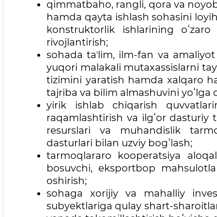
qimmatbaho, rangli, qora va noyob 
hamda qayta ishlash sohasini loyiha 
konstruktorlik ishlarining oʻzaro
rivojlantirish;
sohada taʼlim, ilm-fan va amaliyot
yuqori malakali mutaxassislarni tay
tizimini yaratish hamda xalqaro ha
tajriba va bilim almashuvini yoʻlga 
yirik ishlab chiqarish quvvatlar
raqamlashtirish va ilgʻor dasturiy
resurslari va muhandislik tarm
dasturlari bilan uzviy bogʻlash;
tarmoqlararo kooperatsiya aloqala
bosuvchi, eksportbop mahsulotlar 
oshirish;
sohaga xorijiy va mahalliy invest
subyektlariga qulay shart-sharoitla