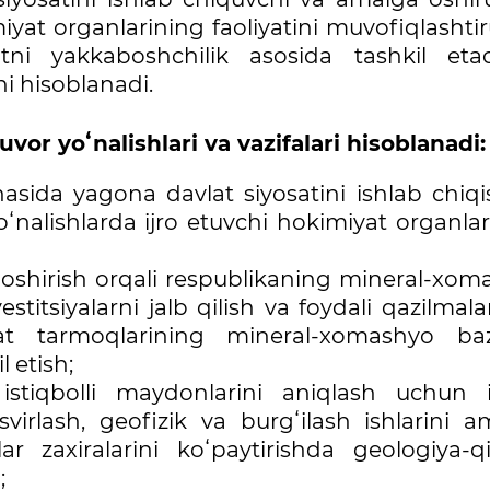
iyat organlarining faoliyatini muvofiqlashti
atni yakkaboshchilik asosida tashkil eta
ni hisoblanadi.
uvor yoʻnalishlari va vazifalari hisoblanadi:
asida yagona davlat siyosatini ishlab chiqi
alishlarda ijro etuvchi hokimiyat organlar
a oshirish orqali respublikaning mineral-xo
vestitsiyalarni jalb qilish va foydali qazilmal
at tarmoqlarining mineral-xomashyo baz
l etish;
 istiqbolli maydonlarini aniqlash uchun i
virlash, geofizik va burgʻilash ishlarini a
r zaxiralarini koʻpaytirishda geologiya-qi
;