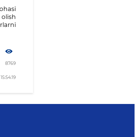
ohasi
 olish
larni
8769
15:54:19