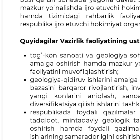
mazkur yoʻnalishda ijro etuvchi hokim
hamda tizimidagi rahbarlik faoliy
respublika ijro etuvchi hokimiyat orga
Quyidagilar Vazirlik faoliyatining ust
togʻ-kon sanoati va geologiya soh
amalga oshirish hamda mazkur yoʻn
faoliyatini muvofiqlashtirish;
geologiya-qidiruv ishlarini amalg
bazasini barqaror rivojlantirish, in
yangi konlarini aniqlash, sano
diversifikatsiya qilish ishlarini tashki
respublikada foydali qazilmalar
tadqiqot, mintaqaviy geologik tas
oshirish hamda foydali qazilmala
ishlarining samaradorligini oshirish