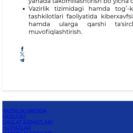
yanada takomillashtirish boʻyicha q
Vazirlik tizimidagi hamda togʻ-
tashkilotlari faoliyatida kiberxavf
hamda ularga qarshi taʼsirch
muvofiqlashtirish.
VAZIRLIK HAQIDA
FAOLIYAT
DAVLAT XIZMATLARI
HUJJATLAR