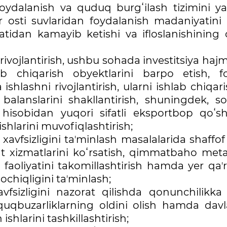
foydalanish va quduq burgʻilash tizimini y
yer osti suvlaridan foydalanish madaniyatin
hatidan kamayib ketishi va ifloslanishining 
rivojlantirish, ushbu sohada investitsiya hajm
ab chiqarish obyektlarini barpo etish, fo
ishlashni rivojlantirish, ularni ishlab chiqar
alanslarini shakllantirish, shuningdek, s
sh hisobidan yuqori sifatli eksportbop qoʻs
shlarini muvofiqlashtirish;
xavfsizligini taʼminlash masalalarida shaffof
lat xizmatlarini koʻrsatish, qimmatbaho meta
sh faoliyatini takomillashtirish hamda yer qaʼ
 ochiqligini taʼminlash;
fsizligini nazorat qilishda qonunchilikka 
uquqbuzarliklarning oldini olish hamda davl
ishlarini tashkillashtirish;