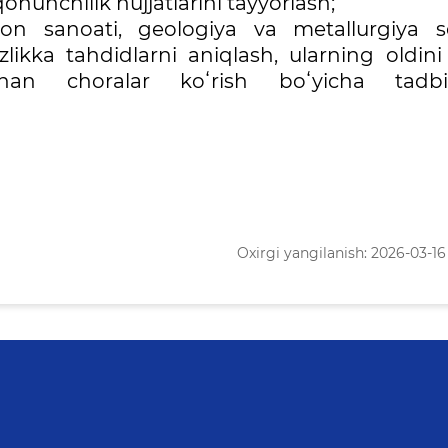
onunchilik hujjatlarini tayyorlash;
kon sanoati, geologiya va metallurgiya s
sizlikka tahdidlarni aniqlash, ularning oldini
an choralar koʻrish boʻyicha tadbir
Oxirgi yangilanish: 2026-03-16 