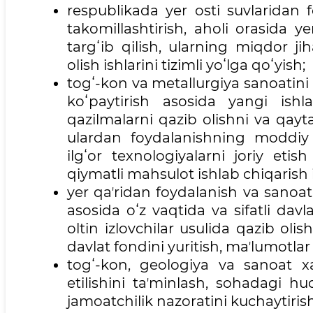
respublikada yer osti suvlaridan 
takomillashtirish, aholi orasida 
targʻib qilish, ularning miqdor ji
olish ishlarini tizimli yoʻlga qoʻyish;
togʻ-kon va metallurgiya sanoatini 
koʻpaytirish asosida yangi ishl
qazilmalarni qazib olishni va qayta 
ulardan foydalanishning moddiy b
ilgʻor texnologiyalarni joriy eti
qiymatli mahsulot ishlab chiqarish i
yer qaʼridan foydalanish va sanoat 
asosida oʻz vaqtida va sifatli dav
oltin izlovchilar usulida qazib oli
davlat fondini yuritish, maʼlumotlar
togʻ-kon, geologiya va sanoat xav
etilishini taʼminlash, sohadagi h
jamoatchilik nazoratini kuchaytirish 