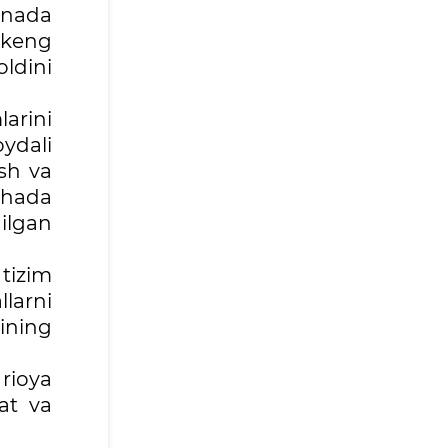
anada
i keng
oldini
larini
ydali
ish va
ohada
hilgan
 tizim
llarni
rining
rioya
at va