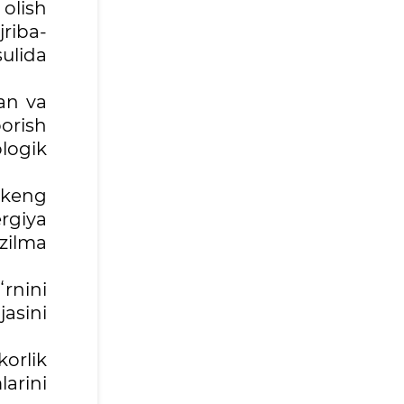
 olish
jriba-
ulida
gan va
borish
ologik
 keng
ergiya
zilma
rnini
asini
orlik
larini