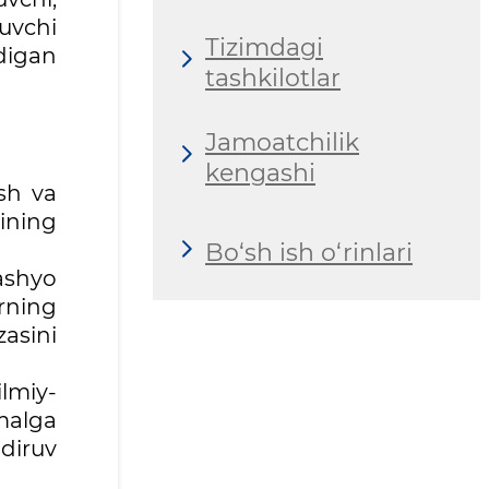
ruvchi
Tizimdagi
digan
tashkilotlar
Jamoatchilik
kengashi
sh va
ining
Bo‘sh ish o‘rinlari
mashyo
arning
asini
lmiy-
malga
diruv