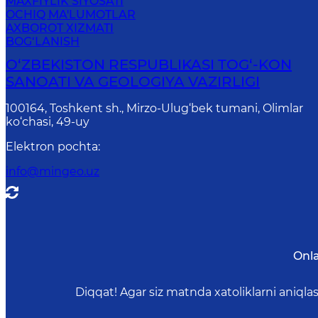
MAXFIYLIK SIYOSATI
OCHIQ MA'LUMOTLAR
AXBOROT XIZMATI
BOG‘LANISH
O‘ZBEKISTON RESPUBLIKASI TOG‘-KON
SANOATI VA GEOLOGIYA VAZIRLIGI
100164, Toshkent sh., Mirzo-Ulug‘bek tumani, Olimlar
ko‘chasi, 49-uy
Elektron pochta
:
info@mingeo.uz
Onla
Diqqat! Agar siz matnda xatoliklarni aniql