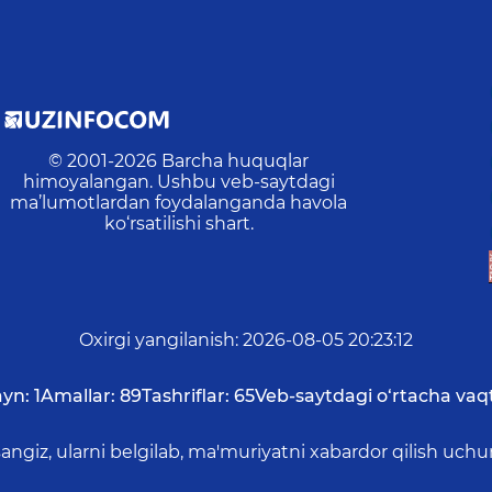
© 2001-
2026
Barcha huquqlar
himoyalangan. Ushbu veb-saytdagi
ma’lumotlardan foydalanganda havola
ko‘rsatilishi shart.
Oxirgi yangilanish
:
2026-08-05 20:23:12
yn:
1
Amallar:
89
Tashriflar:
65
Veb-saytdagi o‘rtacha vaqt
asangiz, ularni belgilab, ma'muriyatni xabardor qilish 