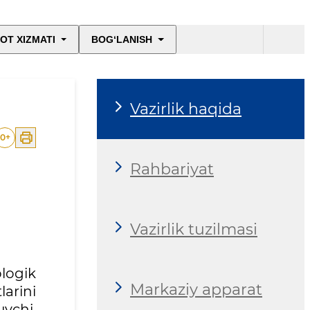
OT XIZMATI
BOG‘LANISH
Vazirlik haqida
0
+
Rahbariyat
Vazirlik tuzilmasi
logik
Markaziy apparat
arini
vchi,