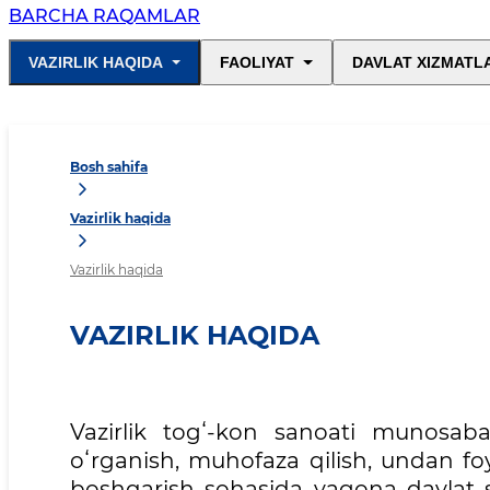
BARCHA RAQAMLAR
VAZIRLIK HAQIDA
FAOLIYAT
DAVLAT XIZMATL
Bosh sahifa
Vazirlik haqida
Vazirlik haqida
VAZIRLIK HAQIDA
Vazirlik togʻ-kon sanoati munosaba
oʻrganish, muhofaza qilish, undan fo
boshqarish sohasida yagona davlat si