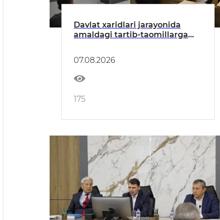
Davlat xaridlari jarayonida
amaldagi tartib-taomillarga
rioya etish orqali moliyaviy
xavflarni aniqlash, baholash,
07.08.2026
manfaatlar to‘qnashuvi va
korrupsiya xavf-xatarlarini
oldini olish yuzasidan tadbir
bo‘lib o‘tdi
175