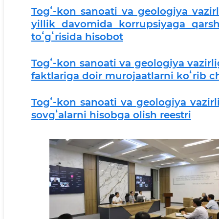
Togʻ-kon sanoati va geologiya vazirl
yillik davomida korrupsiyaga qarsh
toʻgʻrisida hisobot
Togʻ-kon sanoati va geologiya vazirli
faktlariga doir murojaatlarni koʻrib c
Togʻ-kon sanoati va geologiya vazir
sovgʻalarni hisobga olish reestri