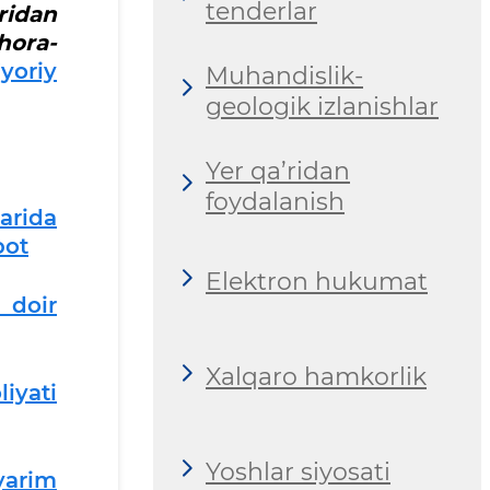
tenderlar
ridan
hora-
yoriy
Muhandislik-
geologik izlanishlar
Yer qa’ridan
foydalanish
arida
bot
Elektron hukumat
 doir
Xalqaro hamkorlik
iyati
Yoshlar siyosati
yarim