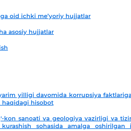
a oid ichki me’yoriy hujjatlar
a asosiy hujjatlar
ish
yarim yilligi davomida korrupsiya faktlarig
ri haqidagi hisobot
'-kon sanoati va geologiya vazirligi va tiz
 kurashish sohasida amalga oshirilgan i