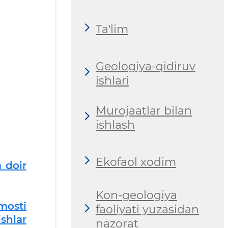
Ta'lim
Geologiya-qidiruv
ishlari
Murojaatlar bilan
ishlash
Ekofaol xodim
a doir
Kon-geologiya
imosti
faoliyati yuzasidan
shlar
nazorat