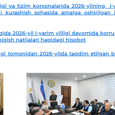
igi va tizim korxonalarida 2026-yilning I-
i kurashish sohasida amalga oshirilgan i
gida 2026-yil I-yarim yilligi davomida korr
hiqish natijalari haqidagi hisobot
ligi tomonidan 2026-yilda taqdim etilgan b