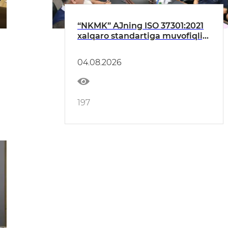
“NKMK” AJning ISO 37301:2021
xalqaro standartiga muvofiqligi
tasdiqlandi
04.08.2026
197