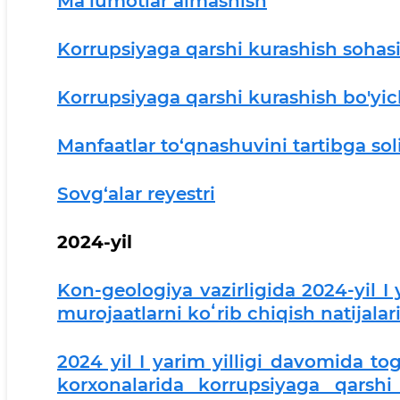
Ma’lumotlar almashish
Korrupsiyaga qarshi kurashish sohasig
Korrupsiyaga qarshi kurashish bo'yich
Manfaatlar to‘qnashuvini tartibga sol
Sovg‘alar reyestri
2024-yil
Kon-geologiya vazirligida 2024-yil I 
murojaatlarni koʻrib chiqish natijala
2024 yil I yarim yilligi davomida tog
korxonalarida korrupsiyaga qarshi