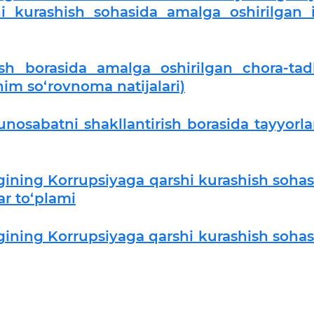
i kurashish sohasida amalga oshirilgan i
ash borasida amalga oshirilgan chora-tadb
onim so‘rovnoma natijalari)
nosabatni shakllantirish borasida tayyorl
igining Korrupsiyaga qarshi kurashish sohas
ar to‘plami
igining Korrupsiyaga qarshi kurashish sohas