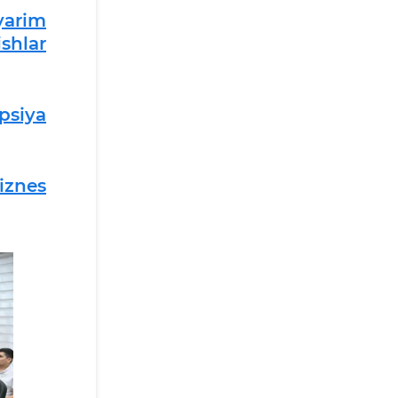
yarim
shlar
upsiya
iznes