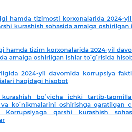
ligi hamda tizimosti korxonalarida 2024-yi
rshi kurashish sohasida amalga oshirilgan i
igi hamda tizim korxonalarida 2024-yil dav
a amalga oshirilgan ishlar toʻgʻrisida hiso
ligida 2024-yil davomida korrupsiya faktl
jalari haqidagi hisobot
kurashish boʻyicha ichki tartib-taomilla
va koʻnikmalarini oshirishga qaratilgan c
ar Korrupsiyaga qarshi kurashish sohas
ar