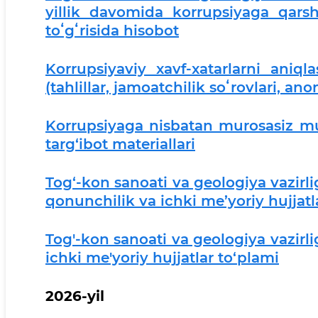
yillik davomida korrupsiyaga qarsh
toʻgʻrisida hisobot
Korrupsiyaviy xavf-xatarlarni aniql
(tahlillar, jamoatchilik soʻrovlari, an
Korrupsiyaga nisbatan murosasiz mu
targ‘ibot materiallari
Tog‘-kon sanoati va geologiya vazirl
qonunchilik va ichki me’yoriy hujjatl
Tog'-kon sanoati va geologiya vazirl
ichki me'yoriy hujjatlar to‘plami
2026-yil