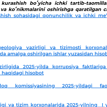
kurashish boʻyicha ichki tartib-taomilla
va koʻnikmalarini oshirishga qaratilgan c
shish sohasidagi qonunchilik va ichki me’
ologiya vazirligi va tizimosti korxonal
da amalga oshirilgan ishlar yuzasidan hiso
rligida 2025-yilda korrupsiya faktlariga
ri haqidagi hisobot
loq komissiyasining 2025-yildagi faol
igi va tizim korxonalarida 2025-yilning I 