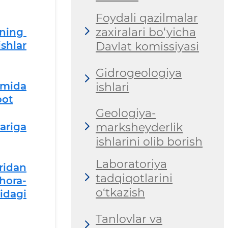
Foydali qazilmalar
zaxiralari bo‘yicha
lning
shlar
Davlat komissiyasi
Gidrogeologiya
omida
ishlari
bot
Geologiya-
ariga
marksheyderlik
ishlarini olib borish
Laboratoriya
ridan
tadqiqotlarini
hora-
o‘tkazish
idagi
Tanlovlar va