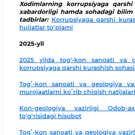
Xodimlarning korrupsiyaga qarshi 
xabardorligi hamda sohadagi bilim 
tadbirlar:
Korrupsiyaga qarshi kura
hujjatlar to‘plami
2025-yil
2025 yilda tog'-kon sanoati va ge
korrupsiyaga qarshi kurashish sohasi
Togʻ-kon sanoati va geologiya vazi
murojaatlarni koʻrib chiqish natijala
Kon-geologiya vazirligi Odob-ax
to‘g‘risidagi hisobot
Togʻ-kon sanoati va geologiya vazirl