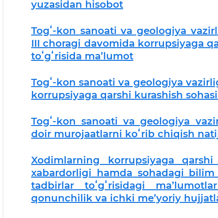
yuzasidan hisobot
Togʻ-kon sanoati va geologiya vazir
III choragi davomida korrupsiyaga qa
toʻgʻrisida ma’lumot
Togʻ-kon sanoati va geologiya vazirl
korrupsiyaga qarshi kurashish sohasid
Togʻ-kon sanoati va geologiya vazir
doir murojaatlarni koʻrib chiqish nati
Xodimlarning korrupsiyaga qarshi 
xabardorligi hamda sohadagi bilim 
tadbirlar toʻgʻrisidagi maʼlumotl
qonunchilik va ichki me’yoriy hujjatl