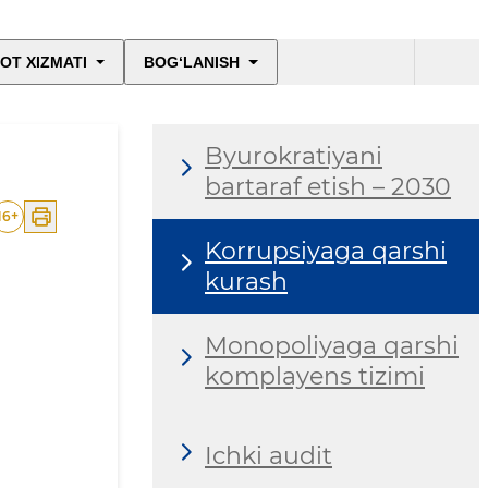
OT XIZMATI
BOG‘LANISH
Byurokratiyani
bartaraf etish – 2030
16
+
Korrupsiyaga qarshi
kurash
Monopoliyaga qarshi
komplayens tizimi
Ichki audit