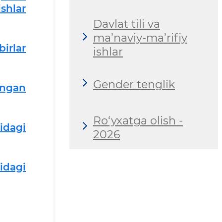
shlar
Davlat tili va
ma’naviy-ma’rifiy
irlar
ishlar
Gender tenglik
angan
Ro‘yxatga olish -
idagi
2026
idagi