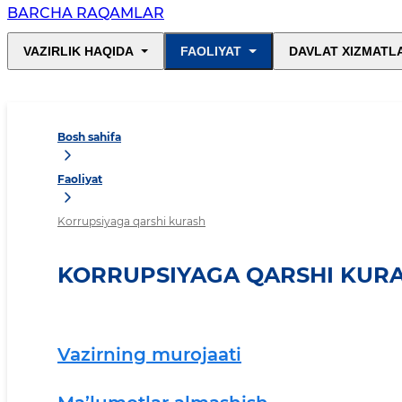
BARCHA RAQAMLAR
VAZIRLIK HAQIDA
FAOLIYAT
DAVLAT XIZMATL
Bosh sahifa
Faoliyat
Korrupsiyaga qarshi kurash
KORRUPSIYAGA QARSHI KUR
Vazirning murojaati