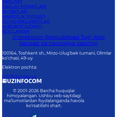
FAOLIYAT
DAVLAT XIZMATLARI
HUJJATLAR
MAXFIYLIK SIYOSATI
OCHIQ MA'LUMOTLAR
AXBOROT XIZMATI
BOG‘LANISH
O‘zbekiston Respublikasi Tog‘-Kon
Sanoati Va Geologiya Vazirligi
100164, Toshkent sh., Mirzo-Ulug‘bek tumani, Olimlar
ko‘chasi, 49-uy
Elektron pochta
:
info@mingeo.uz
© 2001-
2026
Barcha huquqlar
himoyalangan. Ushbu veb-saytdagi
ma’lumotlardan foydalanganda havola
ko‘rsatilishi shart.