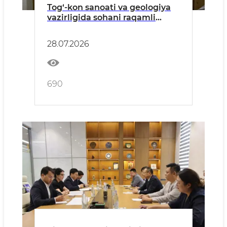
Tog‘-kon sanoati va geologiya
vazirligida sohani raqamli
transformatsiya qilish
masalalari muhokama qilindi
28.07.2026
690