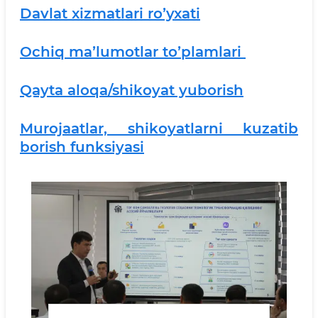
Davlat xizmatlari roʼyxati
Ochiq maʼlumotlar toʼplamlari
Qayta aloqa/shikoyat yuborish
Murojaatlar, shikoyatlarni kuzatib
borish funksiyasi