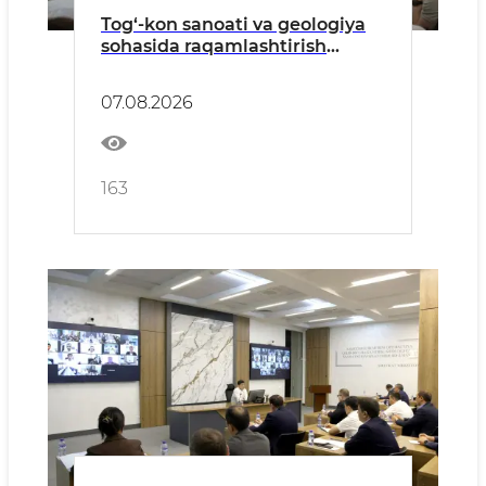
Tog‘-kon sanoati va geologiya
sohasida raqamlashtirish
hamda sunʼiy intellekt bo‘yicha
amalga oshirilayotgan loyihalar
07.08.2026
mavzusida seminar o‘tkazildi
163