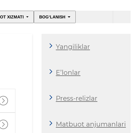
OT XIZMATI
BOG‘LANISH
Yangiliklar
E’lonlar
Press-relizlar
Matbuot anjumanlari