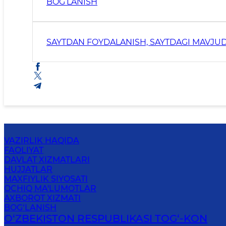
BOG‘LANISH
SAYTDAN FOYDALANISH, SAYTDAGI MAVJUD
VAZIRLIK HAQIDA
FAOLIYAT
DAVLAT XIZMATLARI
HUJJATLAR
MAXFIYLIK SIYOSATI
OCHIQ MA'LUMOTLAR
AXBOROT XIZMATI
BOG‘LANISH
O‘ZBEKISTON RESPUBLIKASI TOG‘-KON