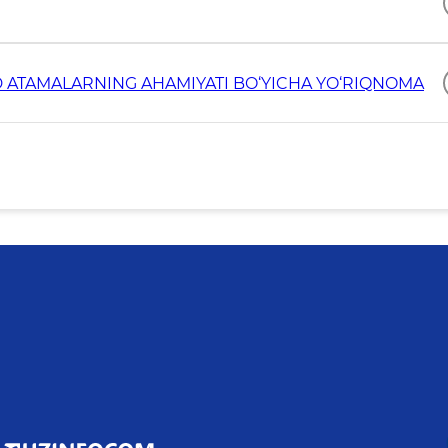
 ATAMALARNING AHAMIYATI BO‘YICHA YO‘RIQNOMA