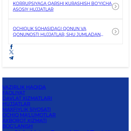
KORRUPSIYAGA QARSHI KURASHISH BO'YICHA
ASOSIY HUJJATLAR
OCHIQLIK SOHASIDAGI QONUN VA
QONUNOSTI HUJJATLAR, SHU JUMLADAN
ICHKI IDORAVIY HUJJATLAR
VAZIRLIK HAQIDA
FAOLIYAT
DAVLAT XIZMATLARI
HUJJATLAR
MAXFIYLIK SIYOSATI
OCHIQ MA'LUMOTLAR
AXBOROT XIZMATI
BOG‘LANISH