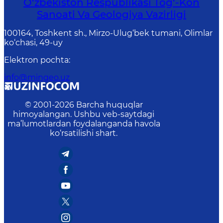
O‘zbekiston Respublikasi Tog‘-Kon
Sanoati Va Geologiya Vazirligi
100164, Toshkent sh., Mirzo-Ulug‘bek tumani, Olimlar
ko‘chasi, 49-uy
Elektron pochta
:
info@mingeo.uz
© 2001-
2026
Barcha huquqlar
himoyalangan. Ushbu veb-saytdagi
ma’lumotlardan foydalanganda havola
ko‘rsatilishi shart.