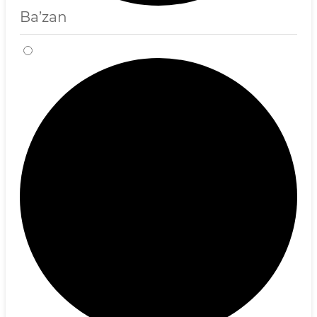
Ba’zan