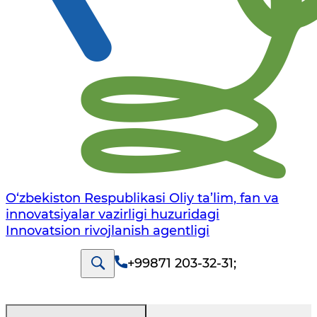
O‘zbekiston Respublikasi Oliy ta’lim, fan va
innovatsiyalar vazirligi huzuridagi
Innovatsion rivojlanish agentligi
+99871 203-32-31
;