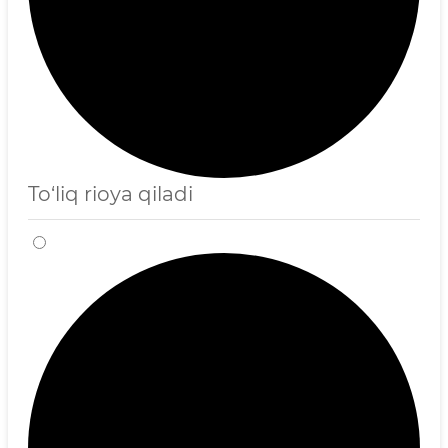
To‘liq rioya qiladi