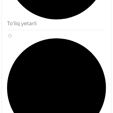
To‘liq yetarli