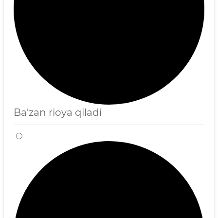
Ba’zan rioya qiladi