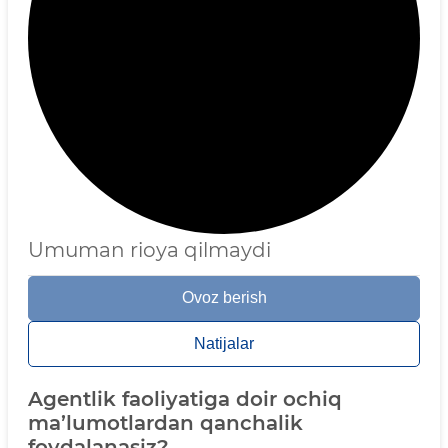
Umuman rioya qilmaydi
Ovoz berish
Natijalar
Agentlik faoliyatiga doir ochiq
ma’lumotlardan qanchalik
foydalanasiz?