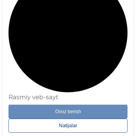
Rasmiy veb-sayt
Ovoz berish
Natijalar