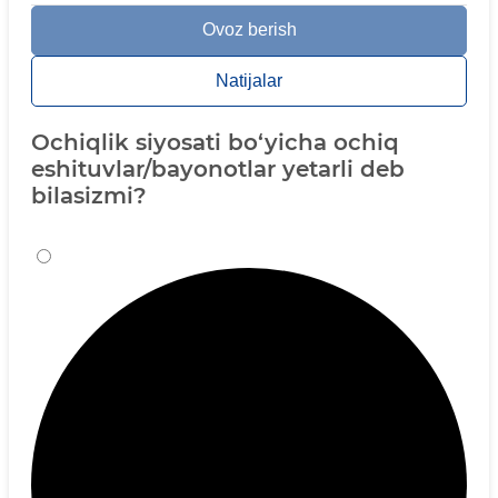
Ovoz berish
Natijalar
Ochiqlik siyosati bo‘yicha ochiq
eshituvlar/bayonotlar yetarli deb
bilasizmi?