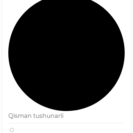
Qisman tushunarli