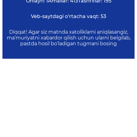
Onlayn:
1
Amallar:
413
Tashriflar:
195
Veb-saytdagi o‘rtacha vaqt:
53
Diqqat! Agar siz matnda xatoliklarni aniqlasangiz,
ma’muriyatni xabardor qilish uchun ularni belgilab,
pastda hosil bo‘ladigan tugmani bosing