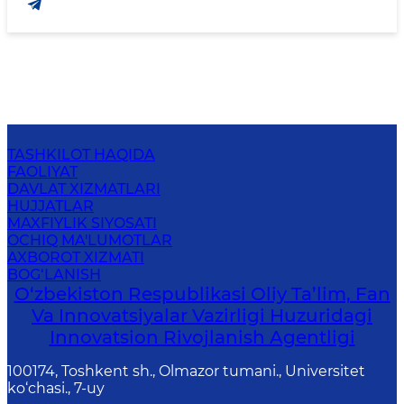
TASHKILOT HAQIDA
FAOLIYAT
DAVLAT XIZMATLARI
HUJJATLAR
MAXFIYLIK SIYOSATI
OCHIQ MA'LUMOTLAR
AXBOROT XIZMATI
BOG‘LANISH
O‘zbekiston Respublikasi Oliy Ta’lim, Fan
Va Innovatsiyalar Vazirligi Huzuridagi
Innovatsion Rivojlanish Agentligi
100174, Toshkent sh., Olmazor tumani., Universitet
ko‘chasi., 7-uy