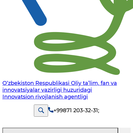
O‘zbekiston Respublikasi Oliy ta’lim, fan va
innovatsiyalar vazirligi huzuridagi
Innovatsion rivojlanish agentligi
+99871 203-32-31
;