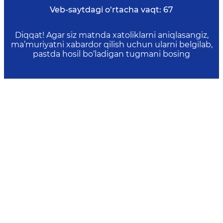
Veb-saytdagi o‘rtacha vaqt:
67
Diqqat! Agar siz matnda xatoliklarni aniqlasangiz,
ma’muriyatni xabardor qilish uchun ularni belgilab,
pastda hosil bo‘ladigan tugmani bosing