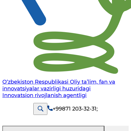
O‘zbekiston Respublikasi Oliy ta’lim, fan va
innovatsiyalar vazirligi huzuridagi
Innovatsion rivojlanish agentligi
+99871 203-32-31
;