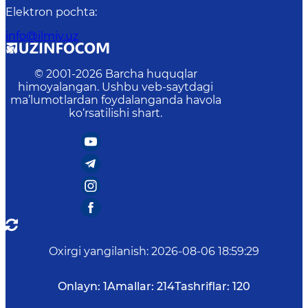
Elektron pochta
:
info@ilmiy.uz
© 2001-
2026
Barcha huquqlar
himoyalangan. Ushbu veb-saytdagi
ma’lumotlardan foydalanganda havola
ko‘rsatilishi shart.
Oxirgi yangilanish
:
2026-08-06 18:59:29
Onlayn:
1
Amallar:
214
Tashriflar:
120