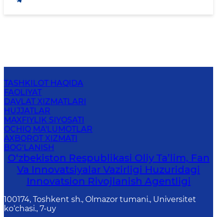
TASHKILOT HAQIDA
FAOLIYAT
DAVLAT XIZMATLARI
HUJJATLAR
MAXFIYLIK SIYOSATI
OCHIQ MA'LUMOTLAR
AXBOROT XIZMATI
BOG‘LANISH
O‘zbekiston Respublikasi Oliy Ta’lim, Fan
Va Innovatsiyalar Vazirligi Huzuridagi
Innovatsion Rivojlanish Agentligi
100174, Toshkent sh., Olmazor tumani., Universitet
ko‘chasi., 7-uy