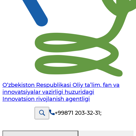
O‘zbekiston Respublikasi Oliy ta’lim, fan va
innovatsiyalar vazirligi huzuridagi
Innovatsion rivojlanish agentligi
+99871 203-32-31
;