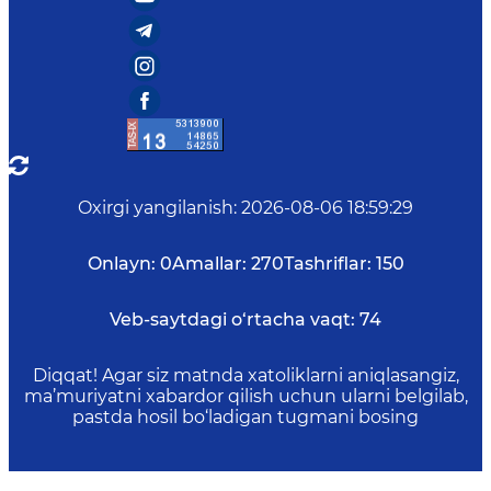
Oxirgi yangilanish
:
2026-08-06 18:59:29
Onlayn:
0
Amallar:
270
Tashriflar:
150
Veb-saytdagi o‘rtacha vaqt:
74
Diqqat! Agar siz matnda xatoliklarni aniqlasangiz,
ma’muriyatni xabardor qilish uchun ularni belgilab,
pastda hosil bo‘ladigan tugmani bosing