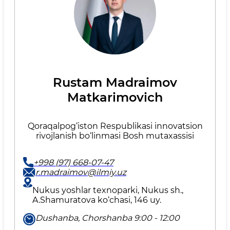
Rustam Madraimov
Matkarimovich
Qoraqalpog‘iston Respublikasi innovatsion
rivojlanish bo‘linmasi Bosh mutaxassisi
+998 (97) 668-07-47
r.madraimov@ilmiy.uz
Nukus yoshlar texnoparki, Nukus sh.,
A.Shamuratova ko‘chasi, 146 uy.
Dushanba, Chorshanba 9:00 - 12:00