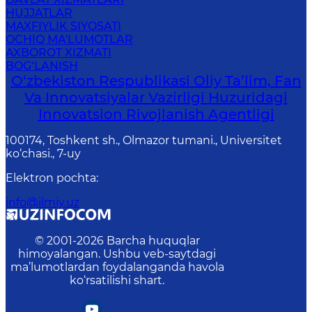
HUJJATLAR
MAXFIYLIK SIYOSATI
OCHIQ MA'LUMOTLAR
AXBOROT XIZMATI
BOG‘LANISH
O‘zbekiston Respublikasi Oliy Ta’lim, Fan
Va Innovatsiyalar Vazirligi Huzuridagi
Innovatsion Rivojlanish Agentligi
100174, Toshkent sh., Olmazor tumani., Universitet
ko‘chasi., 7-uy
Elektron pochta
:
info@ilmiy.uz
© 2001-
2026
Barcha huquqlar
himoyalangan. Ushbu veb-saytdagi
ma’lumotlardan foydalanganda havola
ko‘rsatilishi shart.