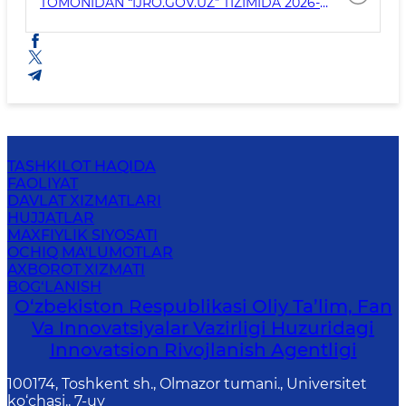
TOMONIDAN “IJRO.GOV.UZ” TIZIMIDA 2026-
YILNING I CHORAGIDA TOPSHIRIQLAR
TO‘G‘RISIDA MAʼLUMOT
TASHKILOT HAQIDA
FAOLIYAT
DAVLAT XIZMATLARI
HUJJATLAR
MAXFIYLIK SIYOSATI
OCHIQ MA'LUMOTLAR
AXBOROT XIZMATI
BOG‘LANISH
O‘zbekiston Respublikasi Oliy Ta’lim, Fan
Va Innovatsiyalar Vazirligi Huzuridagi
Innovatsion Rivojlanish Agentligi
100174, Toshkent sh., Olmazor tumani., Universitet
ko‘chasi., 7-uy