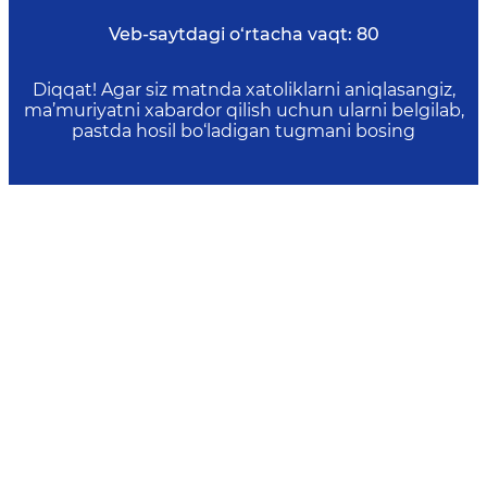
Veb-saytdagi o‘rtacha vaqt:
80
Diqqat! Agar siz matnda xatoliklarni aniqlasangiz,
ma’muriyatni xabardor qilish uchun ularni belgilab,
pastda hosil bo‘ladigan tugmani bosing