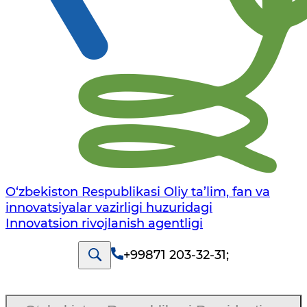
O‘zbekiston Respublikasi Oliy ta’lim, fan va
innovatsiyalar vazirligi huzuridagi
Innovatsion rivojlanish agentligi
+99871 203-32-31
;