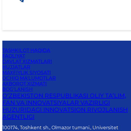
TASHKILOT HAQIDA
FAOLIYAT
DAVLAT XIZMATLARI
HUJJATLAR
MAXFIYLIK SIYOSATI
OCHIQ MA'LUMOTLAR
AXBOROT XIZMATI
BOG‘LANISH
O‘ZBEKISTON RESPUBLIKASI OLIY TA’LIM,
FAN VA INNOVATSIYALAR VAZIRLIGI
HUZURIDAGI INNOVATSION RIVOJLANISH
AGENTLIGI
100174, Toshkent sh., Olmazor tumani., Universitet