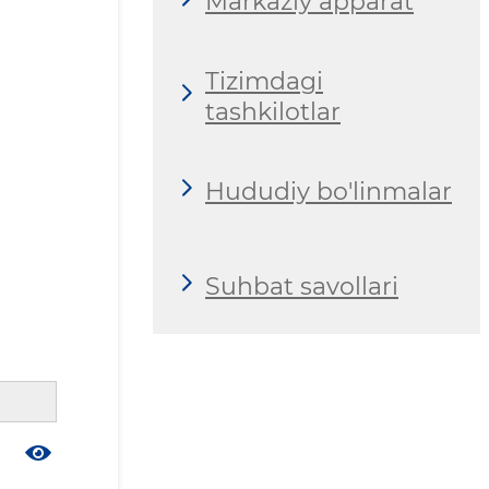
Markaziy apparat
Tizimdagi
tashkilotlar
Hududiy bo'linmalar
Suhbat savollari