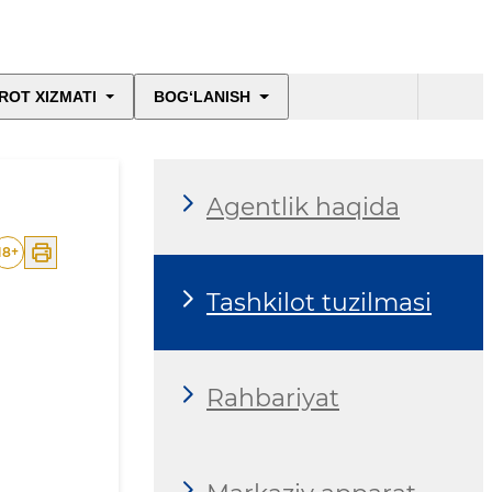
ROT XIZMATI
BOG‘LANISH
Agentlik haqida
18
+
Tashkilot tuzilmasi
Rahbariyat