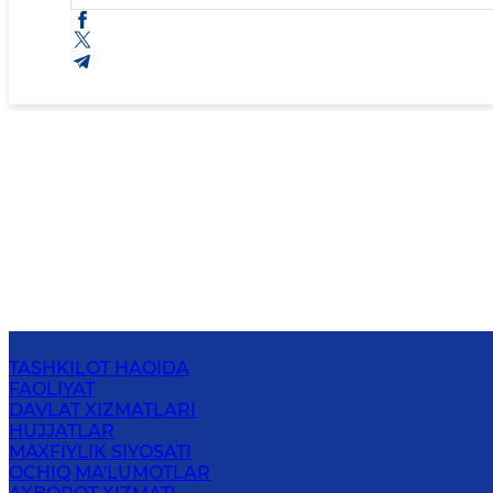
TASHKILOT HAQIDA
FAOLIYAT
DAVLAT XIZMATLARI
HUJJATLAR
MAXFIYLIK SIYOSATI
OCHIQ MA'LUMOTLAR