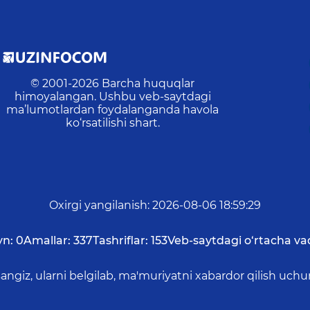
© 2001-
2026
Barcha huquqlar
himoyalangan. Ushbu veb-saytdagi
ma’lumotlardan foydalanganda havola
ko‘rsatilishi shart.
Oxirgi yangilanish
:
2026-08-06 18:59:29
yn:
0
Amallar:
337
Tashriflar:
153
Veb-saytdagi o‘rtacha va
asangiz, ularni belgilab, ma'muriyatni xabardor qilish 