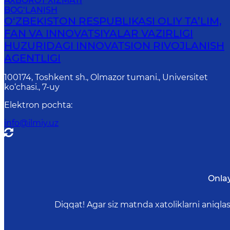
AXBOROT XIZMATI
BOG‘LANISH
O‘ZBEKISTON RESPUBLIKASI OLIY TA’LIM,
FAN VA INNOVATSIYALAR VAZIRLIGI
HUZURIDAGI INNOVATSION RIVOJLANISH
AGENTLIGI
100174, Toshkent sh., Olmazor tumani., Universitet
ko‘chasi., 7-uy
Elektron pochta
:
info@ilmiy.uz
Onla
Diqqat! Agar siz matnda xatoliklarni aniql