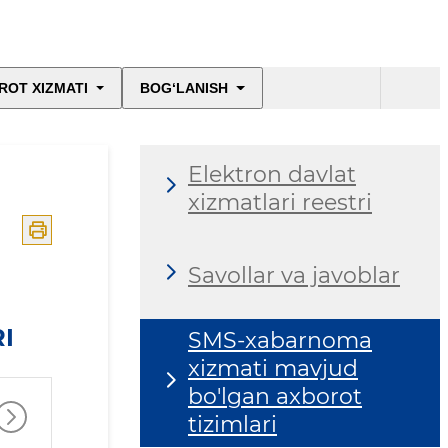
ROT XIZMATI
BOG‘LANISH
Elektron davlat
xizmatlari reestri
Savollar va javoblar
I
SMS-xabarnoma
xizmati mavjud
bo'lgan axborot
tizimlari