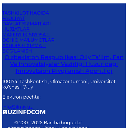
TASHKILOT HAQIDA
FAOLIYAT
DAVLAT XIZMATLARI
HUJJATLAR
MAXFIYLIK SIYOSATI
OCHIQ MA'LUMOTLAR
AXBOROT XIZMATI
BOG‘LANISH
O‘zbekiston Respublikasi Oliy Ta’lim, Fan
Va Innovatsiyalar Vazirligi Huzuridagi
Innovatsion Rivojlanish Agentligi
100174, Toshkent sh., Olmazor tumani., Universitet
ko‘chasi., 7-uy
Elektron pochta
:
info@ilmiy.uz
© 2001-
2026
Barcha huquqlar