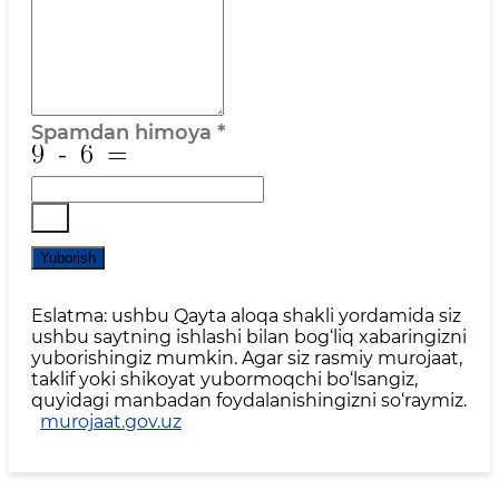
Spamdan himoya
*
Yuborish
Eslatma: ushbu Qayta aloqa shakli yordamida siz
ushbu saytning ishlashi bilan bog‘liq xabaringizni
yuborishingiz mumkin. Agar siz rasmiy murojaat,
taklif yoki shikoyat yubormoqchi bo‘lsangiz,
quyidagi manbadan foydalanishingizni so‘raymiz.
murojaat.gov.uz