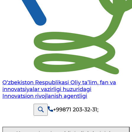
O‘zbekiston Respublikasi Oliy ta’lim, fan va
innovatsiyalar vazirligi huzuridagi
Innovatsion rivojlanish agentligi
+99871 203-32-31
;