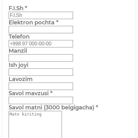
F.I.Sh
*
Elektron pochta
*
Telefon
Manzil
Ish joyi
Lavozim
Savol mavzusi
*
Savol matni (3000 belgigacha)
*