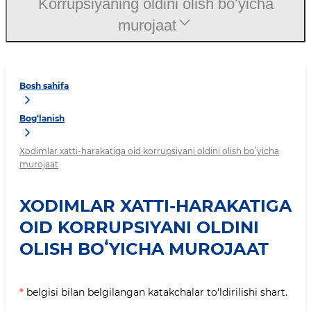
Korrupsiyaning oldini olish boʻyicha
murojaat
Bosh sahifa
Bog‘lanish
Xodimlar xatti-harakatiga oid korrupsiyani oldini olish boʻyicha
murojaat
XODIMLAR XATTI-HARAKATIGA
OID KORRUPSIYANI OLDINI
OLISH BOʻYICHA MUROJAAT
*
belgisi bilan belgilangan katakchalar to‘ldirilishi shart.