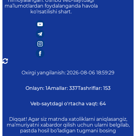
himoyalangan. Ushbu veb-saytdagi
ma’lumotlardan foydalanganda havola
ko‘rsatilishi shart.
Oxirgi yangilanish
:
2026-08-06 18:59:29
Onlayn:
1
Amallar:
337
Tashriflar:
153
Veb-saytdagi o‘rtacha vaqt:
64
Diqqat! Agar siz matnda xatoliklarni aniqlasangiz,
ma’muriyatni xabardor qilish uchun ularni belgilab,
pastda hosil bo‘ladigan tugmani bosing