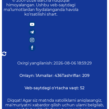
© 2001-
2026
Barcha huquqlar
himoyalangan. Ushbu veb-saytdagi
ma’lumotlardan foydalanganda havola
ko‘rsatilishi shart.
Oxirgi yangilanish
:
2026-08-06 18:59:29
Onlayn:
1
Amallar:
436
Tashriflar:
209
Veb-saytdagi o‘rtacha vaqt:
52
Diqqat! Agar siz matnda xatoliklarni aniqlasangiz,
ma’muriyatni xabardor qilish uchun ularni belgilab,