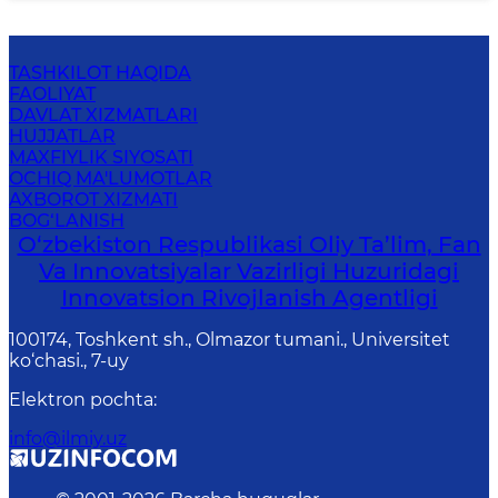
TASHKILOT HAQIDA
FAOLIYAT
DAVLAT XIZMATLARI
HUJJATLAR
MAXFIYLIK SIYOSATI
OCHIQ MA'LUMOTLAR
AXBOROT XIZMATI
BOG‘LANISH
O‘zbekiston Respublikasi Oliy Ta’lim, Fan
Va Innovatsiyalar Vazirligi Huzuridagi
Innovatsion Rivojlanish Agentligi
100174, Toshkent sh., Olmazor tumani., Universitet
ko‘chasi., 7-uy
Elektron pochta
:
info@ilmiy.uz