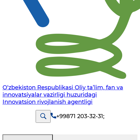
O‘zbekiston Respublikasi Oliy ta’lim, fan va
innovatsiyalar vazirligi huzuridagi
Innovatsion rivojlanish agentligi
+99871 203-32-31
;