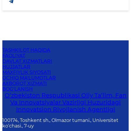
TASHKILOT HAQIDA
FAOLIYAT
DAVLAT XIZMATLARI
HUJJATLAR
MAXFIYLIK SIYOSATI
OCHIQ MA'LUMOTLAR
AXBOROT XIZMATI
BOG‘LANISH
O‘zbekiston Respublikasi Oliy Ta’lim, Fan
Va Innovatsiyalar Vazirligi Huzuridagi
Innovatsion Rivojlanish Agentligi
100174, Toshkent sh., Olmazor tumani., Universitet
ko‘chasi., 7-uy