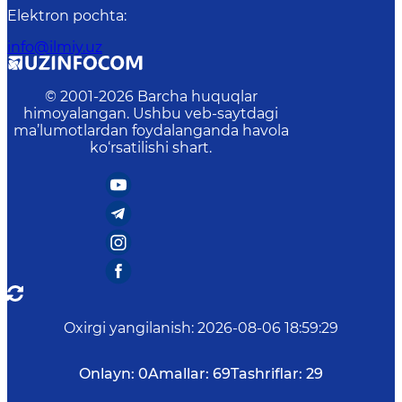
Elektron pochta
:
info@ilmiy.uz
© 2001-
2026
Barcha huquqlar
himoyalangan. Ushbu veb-saytdagi
ma’lumotlardan foydalanganda havola
ko‘rsatilishi shart.
Oxirgi yangilanish
:
2026-08-06 18:59:29
Onlayn:
0
Amallar:
69
Tashriflar:
29