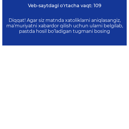
Veb-saytdagi o‘rtacha vaqt:
109
Diqqat! Agar siz matnda xatoliklarni aniqlasangiz,
ma’muriyatni xabardor qilish uchun ularni belgilab,
pastda hosil bo‘ladigan tugmani bosing