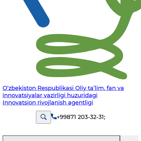
O‘zbekiston Respublikasi Oliy ta’lim, fan va
innovatsiyalar vazirligi huzuridagi
Innovatsion rivojlanish agentligi
+99871 203-32-31
;