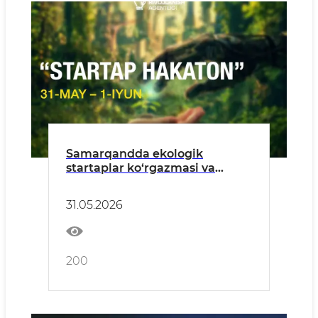
Samarqandda ekologik
startaplar ko‘rgazmasi va
hakaton bo‘lib o‘tadi
31.05.2026
200