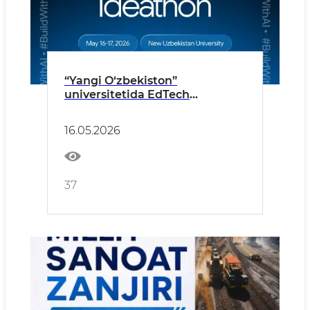
“Yangi O‘zbekiston”
universitetida EdTech
yo‘nalishidagi g‘oyalar tanlovi
bo‘lib o‘tadi
16.05.2026
37