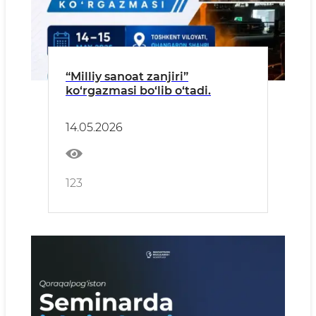
“Milliy sanoat zanjiri”
ko‘rgazmasi bo‘lib o‘tadi.
14.05.2026
123