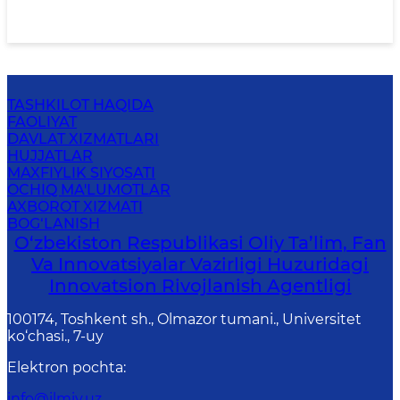
TASHKILOT HAQIDA
FAOLIYAT
DAVLAT XIZMATLARI
HUJJATLAR
MAXFIYLIK SIYOSATI
OCHIQ MA'LUMOTLAR
AXBOROT XIZMATI
BOG‘LANISH
O‘zbekiston Respublikasi Oliy Ta’lim, Fan
Va Innovatsiyalar Vazirligi Huzuridagi
Innovatsion Rivojlanish Agentligi
100174, Toshkent sh., Olmazor tumani., Universitet
ko‘chasi., 7-uy
Elektron pochta
:
info@ilmiy.uz