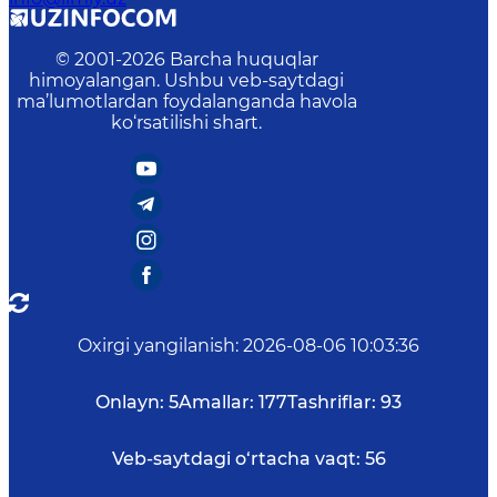
© 2001-
2026
Barcha huquqlar
himoyalangan. Ushbu veb-saytdagi
ma’lumotlardan foydalanganda havola
ko‘rsatilishi shart.
Oxirgi yangilanish
:
2026-08-06 10:03:36
Onlayn:
5
Amallar:
177
Tashriflar:
93
Veb-saytdagi o‘rtacha vaqt:
56