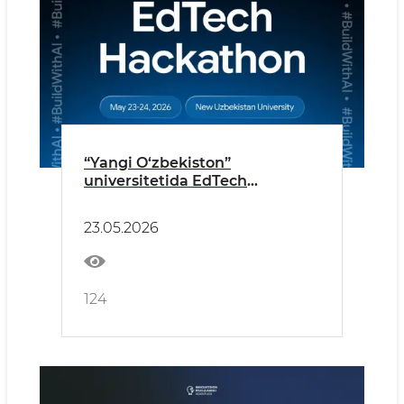
“Yangi O‘zbekiston”
universitetida EdTech
yo‘nalishidagi xakatonga start
beriladi
23.05.2026
124