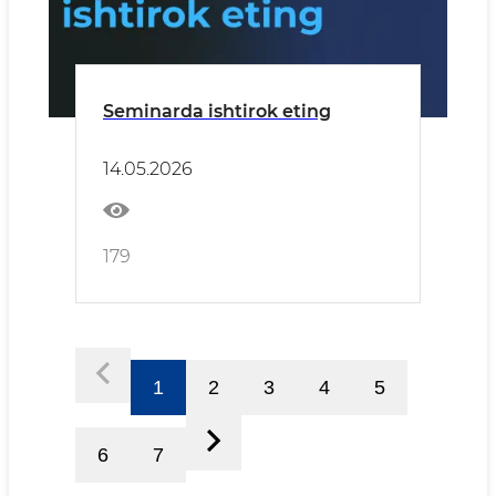
Seminarda ishtirok eting
14.05.2026
179
1
2
3
4
5
6
7