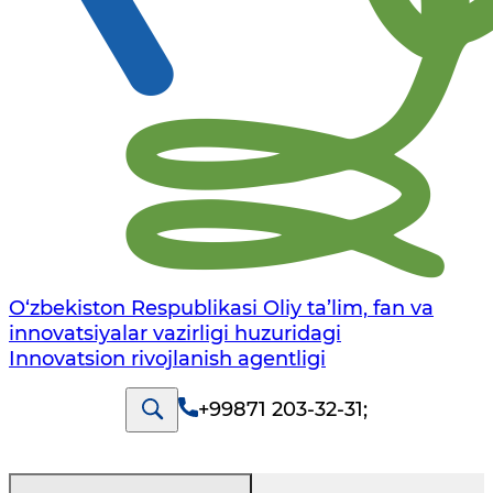
O‘zbekiston Respublikasi Oliy ta’lim, fan va
innovatsiyalar vazirligi huzuridagi
Innovatsion rivojlanish agentligi
+99871 203-32-31
;