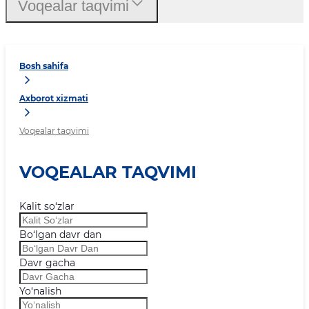
Voqealar taqvimi
Bosh sahifa
Axborot xizmati
Voqealar taqvimi
VOQEALAR TAQVIMI
Kalit so‘zlar
Bo‘lgan davr dan
Davr gacha
Yo‘nalish