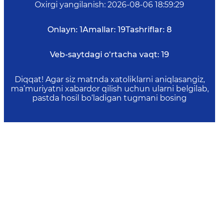
Oxirgi yangilanish
:
2026-08-06 18:59:29
Onlayn:
1
Amallar:
19
Tashriflar:
8
Veb-saytdagi o‘rtacha vaqt:
19
Diqqat! Agar siz matnda xatoliklarni aniqlasangiz,
ma’muriyatni xabardor qilish uchun ularni belgilab,
pastda hosil bo‘ladigan tugmani bosing