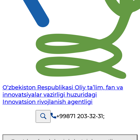
O‘zbekiston Respublikasi Oliy ta’lim, fan va
innovatsiyalar vazirligi huzuridagi
Innovatsion rivojlanish agentligi
+99871 203-32-31
;