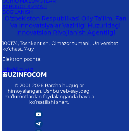
OCHIQ MA'LUMOTLAR
AXBOROT XIZMATI
BOG‘LANISH
O‘zbekiston Respublikasi Oliy Ta’lim, Fan
Va Innovatsiyalar Vazirligi Huzuridagi
Innovatsion Rivojlanish Agentligi
100174, Toshkent sh., Olmazor tumani., Universitet
ko‘chasi., 7-uy
Elektron pochta
:
info@ilmiy.uz
© 2001-
2026
Barcha huquqlar
himoyalangan. Ushbu veb-saytdagi
ma’lumotlardan foydalanganda havola
ko‘rsatilishi shart.