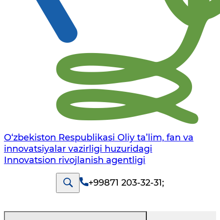
O‘zbekiston Respublikasi Oliy ta’lim, fan va
innovatsiyalar vazirligi huzuridagi
Innovatsion rivojlanish agentligi
+99871 203-32-31
;