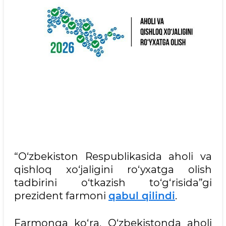
“O‘zbekiston Respublikasida aholi va
qishloq xo‘jaligini ro‘yxatga olish
tadbirini o‘tkazish to‘g‘risida”gi
prezident farmoni
qabul qilindi
.
Farmonga ko‘ra, O‘zbekistonda aholi