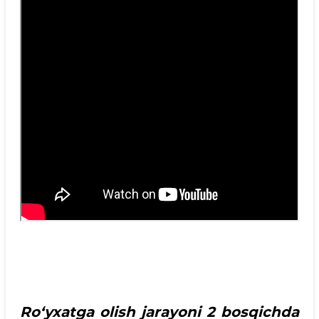
Ro‘yxatga olish jarayoni 2 bosqichda