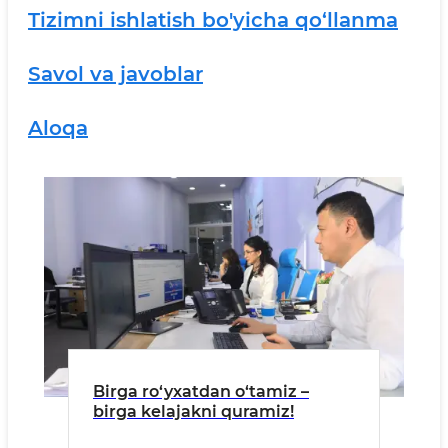
Tizimni ishlatish bo'yicha qo‘llanma
Savol va javoblar
Aloqa
Birga ro‘yxatdan o‘tamiz –
birga kelajakni quramiz!