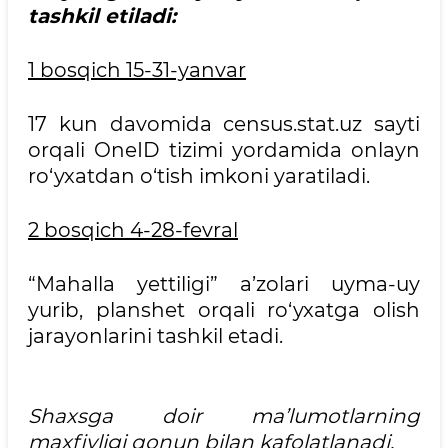
tashkil etiladi:
1 bosqich 15-31-yanvar
17 kun davomida census.stat.uz sayti
orqali OneID tizimi yordamida onlayn
ro‘yxatdan o‘tish imkoni yaratiladi.
2 bosqich 4-28-fevral
“Mahalla yettiligi” a’zolari uyma-uy
yurib, planshet orqali ro‘yxatga olish
jarayonlarini tashkil etadi.
Shaxsga doir ma’lumotlarning
maxfiyligi qonun bilan kafolatlanadi.