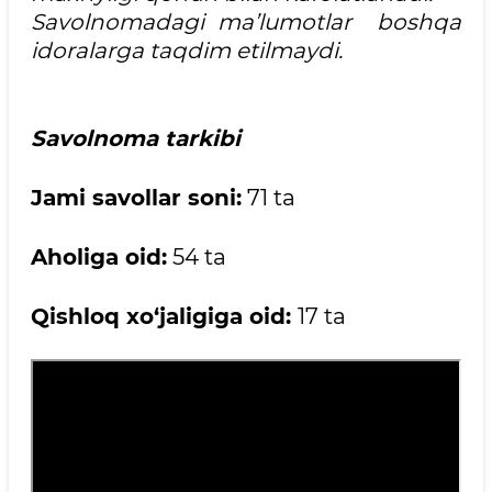
Savolnomadagi ma’lumotlar boshqa
idoralarga taqdim etilmaydi.
Savolnoma tarkibi
Jami savollar soni:
71 ta
Aholiga oid:
54 ta
Qishloq xo‘jaligiga oid:
17 ta