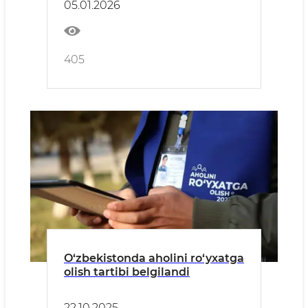
05.01.2026
405
O‘zbekistonda aholini ro‘yxatga
olish tartibi belgilandi
22.10.2025