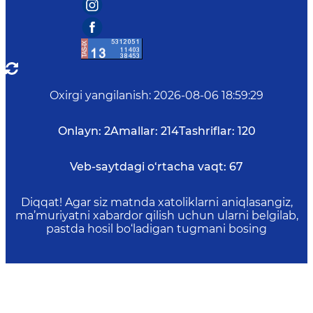
Oxirgi yangilanish
:
2026-08-06 18:59:29
Onlayn:
2
Amallar:
214
Tashriflar:
120
Veb-saytdagi o‘rtacha vaqt:
67
Diqqat! Agar siz matnda xatoliklarni aniqlasangiz,
ma’muriyatni xabardor qilish uchun ularni belgilab,
pastda hosil bo‘ladigan tugmani bosing