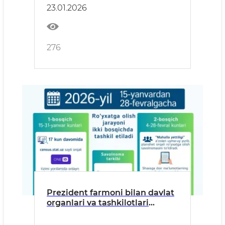
23.01.2026
276
Prezident farmoni bilan davlat
organlari va tashkilotlari
xodimlari census.stat.uz portali
orqali onlayn ro‘yxatdan o‘tadi