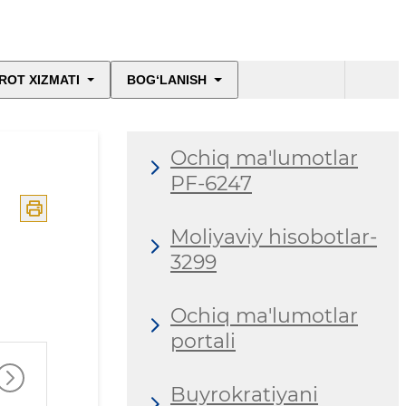
ROT XIZMATI
BOG‘LANISH
Oсhiq ma'lumotlar
PF-6247
Moliyaviy hisobotlar-
3299
Ochiq ma'lumotlar
portali
Buyrokratiyani