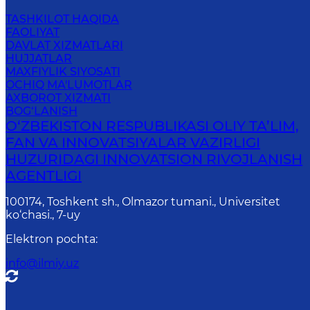
TASHKILOT HAQIDA
FAOLIYAT
DAVLAT XIZMATLARI
HUJJATLAR
MAXFIYLIK SIYOSATI
OCHIQ MA'LUMOTLAR
AXBOROT XIZMATI
BOG‘LANISH
O‘ZBEKISTON RESPUBLIKASI OLIY TA’LIM,
FAN VA INNOVATSIYALAR VAZIRLIGI
HUZURIDAGI INNOVATSION RIVOJLANISH
AGENTLIGI
100174, Toshkent sh., Olmazor tumani., Universitet
ko‘chasi., 7-uy
Elektron pochta
:
info@ilmiy.uz