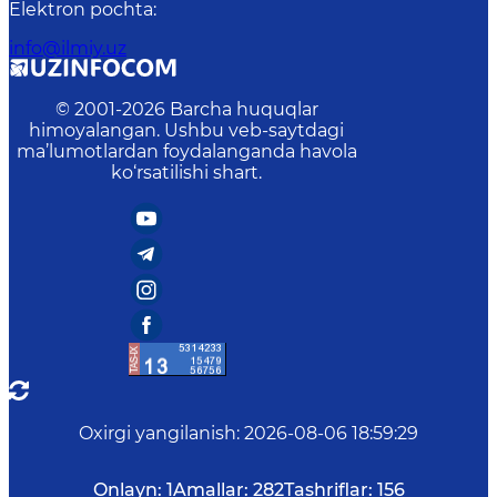
Elektron pochta
:
info@ilmiy.uz
© 2001-
2026
Barcha huquqlar
himoyalangan. Ushbu veb-saytdagi
ma’lumotlardan foydalanganda havola
ko‘rsatilishi shart.
Oxirgi yangilanish
:
2026-08-06 18:59:29
Onlayn:
1
Amallar:
282
Tashriflar:
156