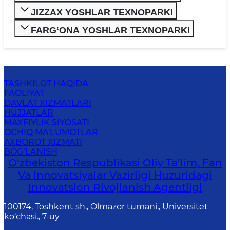
JIZZAX YOSHLAR TEXNOPARKI
FARG‘ONA YOSHLAR TEXNOPARKI
TASHKILOT HAQIDA
FAOLIYAT
DAVLAT XIZMATLARI
HUJJATLAR
MAXFIYLIK SIYOSATI
OCHIQ MA'LUMOTLAR
AXBOROT XIZMATI
BOG‘LANISH
O‘zbekiston Respublikasi Oliy Ta’lim, Fan
Va Innovatsiyalar Vazirligi Huzuridagi
Innovatsion Rivojlanish Agentligi
100174, Toshkent sh., Olmazor tumani., Universitet
ko‘chasi., 7-uy