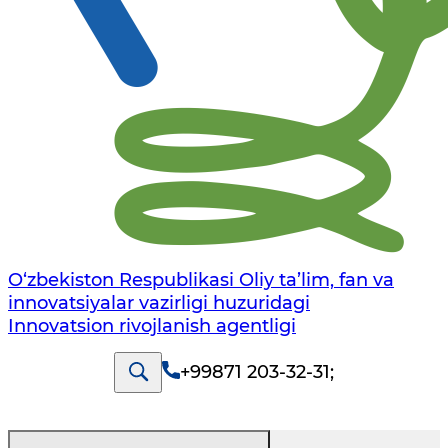
O‘zbekiston Respublikasi Oliy ta’lim, fan va
innovatsiyalar vazirligi huzuridagi
Innovatsion rivojlanish agentligi
+99871 203-32-31
;