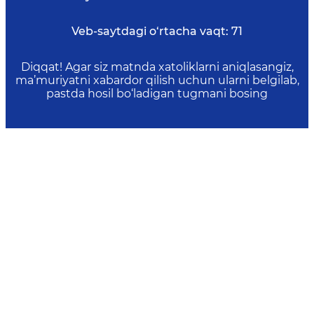
Veb-saytdagi o‘rtacha vaqt:
71
Diqqat! Agar siz matnda xatoliklarni aniqlasangiz,
ma’muriyatni xabardor qilish uchun ularni belgilab,
pastda hosil bo‘ladigan tugmani bosing