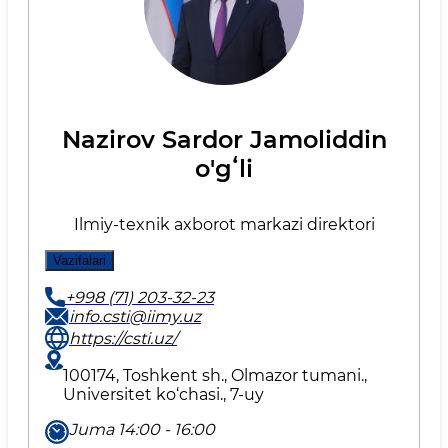
Nazirov Sardor Jamoliddin
o'gʻli
Ilmiy-texnik axborot markazi direktori
Vazifalari
+998 (71) 203-32-23
info.csti@iimy.uz
https://csti.uz/
100174, Toshkent sh., Olmazor tumani.,
Universitet ko‘chasi., 7-uy
Juma 14:00 - 16:00