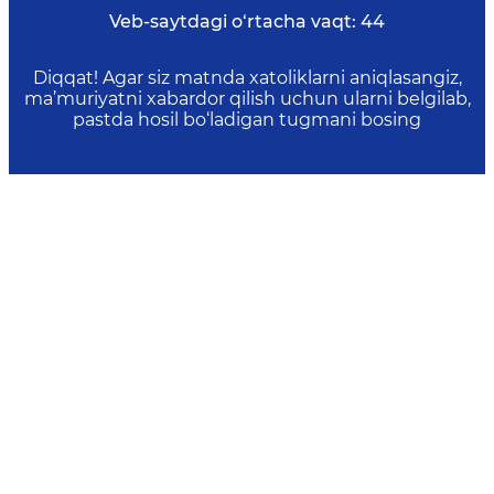
Veb-saytdagi o‘rtacha vaqt:
44
Diqqat! Agar siz matnda xatoliklarni aniqlasangiz,
ma’muriyatni xabardor qilish uchun ularni belgilab,
pastda hosil bo‘ladigan tugmani bosing