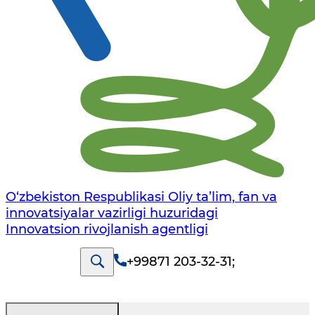
O‘zbekiston Respublikasi Oliy ta’lim, fan va
innovatsiyalar vazirligi huzuridagi
Innovatsion rivojlanish agentligi
+99871 203-32-31
;