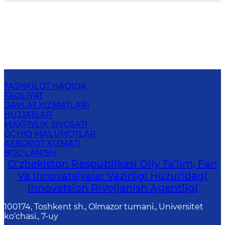
TASHKILOT HAQIDA
FAOLIYAT
DAVLAT XIZMATLARI
HUJJATLAR
MAXFIYLIK SIYOSATI
OCHIQ MA'LUMOTLAR
AXBOROT XIZMATI
BOG‘LANISH
O‘zbekiston Respublikasi Oliy Ta’lim, Fan
Va Innovatsiyalar Vazirligi Huzuridagi
Innovatsion Rivojlanish Agentligi
100174, Toshkent sh., Olmazor tumani., Universitet
ko‘chasi., 7-uy