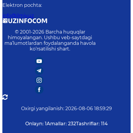
Elektron pochta
:
info@ilmiy.uz
© 2001-
2026
Barcha huquqlar
himoyalangan. Ushbu veb-saytdagi
ma’lumotlardan foydalanganda havola
ko‘rsatilishi shart.
Oxirgi yangilanish
:
2026-08-06 18:59:29
Onlayn:
1
Amallar:
232
Tashriflar:
114