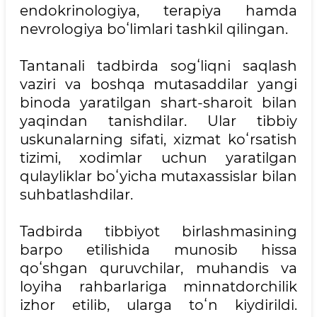
endokrinologiya, terapiya hamda
nevrologiya boʻlimlari tashkil qilingan.
Tantanali tadbirda sogʻliqni saqlash
vaziri va boshqa mutasaddilar yangi
binoda yaratilgan shart-sharoit bilan
yaqindan tanishdilar. Ular tibbiy
uskunalarning sifati, xizmat koʻrsatish
tizimi, xodimlar uchun yaratilgan
qulayliklar boʻyicha mutaxassislar bilan
suhbatlashdilar.
Tadbirda tibbiyot birlashmasining
barpo etilishida munosib hissa
qoʻshgan quruvchilar, muhandis va
loyiha rahbarlariga minnatdorchilik
izhor etilib, ularga toʻn kiydirildi.