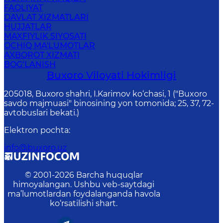
FAOLIYAT
DAVLAT XIZMATLARI
HUJJATLAR
MAXFIYLIK SIYOSATI
OCHIQ MA'LUMOTLAR
AXBOROT XIZMATI
BOG‘LANISH
Buxoro Viloyati Hokimligi
205018, Buхоrо shahri, I.Karimov ko‘chаsi, 1 ("Buxoro
savdo majmuasi" binosining yon tomonida; 25, 37, 72-
avtobuslari bekati.)
Elektron pochta
:
info@buxoro.uz
© 2001-
2026
Barcha huquqlar
himoyalangan. Ushbu veb-saytdagi
ma’lumotlardan foydalanganda havola
ko‘rsatilishi shart.