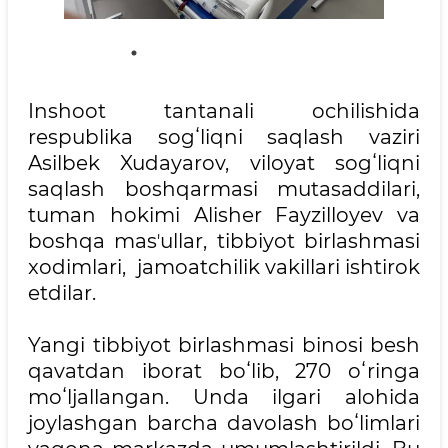
Inshoot tantanali ochilishida
respublika sogʻliqni saqlash vaziri
Asilbek Xudayarov, viloyat sogʻliqni
saqlash boshqarmasi mutasaddilari,
tuman hokimi Alisher Fayzilloyev va
boshqa masʼullar, tibbiyot birlashmasi
xodimlari, jamoatchilik vakillari ishtirok
etdilar.
Yangi tibbiyot birlashmasi binosi besh
qavatdan iborat boʻlib, 270 oʻringa
moʻljallangan. Unda ilgari alohida
joylashgan barcha davolash boʻlimlari