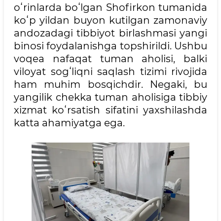
oʻrinlarda boʻlgan Shofirkon tumanida
koʻp yildan buyon kutilgan zamonaviy
andozadagi tibbiyot birlashmasi yangi
binosi foydalanishga topshirildi. Ushbu
voqea nafaqat tuman aholisi, balki
viloyat sogʻliqni saqlash tizimi rivojida
ham muhim bosqichdir. Negaki, bu
yangilik chekka tuman aholisiga tibbiy
xizmat koʻrsatish sifatini yaxshilashda
katta ahamiyatga ega.