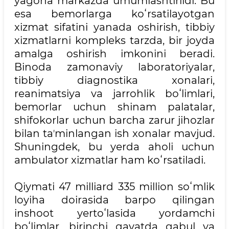
yagona markazda umumlashtirildi. Bu
esa bemorlarga koʻrsatilayotgan
xizmat sifatini yanada oshirish, tibbiy
xizmatlarni kompleks tarzda, bir joyda
amalga oshirish imkonini beradi.
Binoda zamonaviy laboratoriyalar,
tibbiy diagnostika xonalari,
reanimatsiya va jarrohlik boʻlimlari,
bemorlar uchun shinam palatalar,
shifokorlar uchun barcha zarur jihozlar
bilan taʼminlangan ish xonalar mavjud.
Shuningdek, bu yerda aholi uchun
ambulator xizmatlar ham koʻrsatiladi.
Qiymati 47 milliard 335 million soʻmlik
loyiha doirasida barpo qilingan
inshoot yertoʻlasida yordamchi
boʻlimlar, birinchi qavatda qabul va