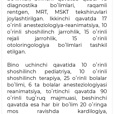
diagnostika boʻlimlari, raqamli
rentgen, MRT, MSKT tekshiruvlari
joylashtirilgan. Ikkinchi qavatda 17
oʻrinli anesteziologiya-reanimatsiya, 10
oʻrinli shoshilinch jarrohlik, 15 oʻrinli
rejali jarrohlik, 15 oʻrinli
otoloringologiya boʻlimlari tashkil
etilgan.
Bino uchinchi qavatida 10 oʻrinli
shoshilinch pediatriya, 10 oʻrinli
shoshilinch terapiya, 25 oʻrinli bolalar
boʻlimi, 6 ta bolalar anesteziologiyasi
reanimatsiya, toʻrtinchi qavatda 90
oʻrinli tugʻruq majmuasi, beshinchi
qavatda esa har bir boʻlim 20 oʻringa
mos ravishda kardilogiya,