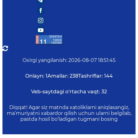
Oxirgi yangilanish
:
2026-08-07 18:51:45
Onlayn:
1
Amallar:
238
Tashriflar:
144
Veb-saytdagi o‘rtacha vaqt:
32
Diqqat! Agar siz matnda xatoliklarni aniqlasangiz,
ma’muriyatni xabardor qilish uchun ularni belgilab,
pastda hosil bo‘ladigan tugmani bosing