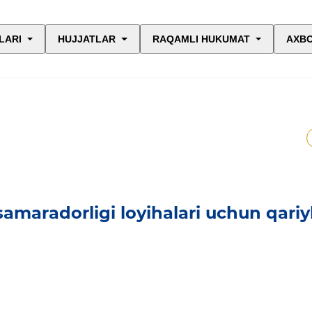
LARI
HUJJATLAR
RAQAMLI HUKUMAT
AXBO
amaradorligi loyihalari uchun qariy