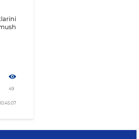
arini
urmush
49
10:45:07