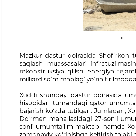
Mazkur dastur doirasida Shofirkon t
saqlash muassasalari infratuzilmasin
rekonstruksiya qilish, energiya teja
milliard so‘m mablag‘ yo‘naltirilmoqd
Xuddi shunday, dastur doirasida um
hisobidan tumandagi qator umumta’l
bajarish ko‘zda tutilgan. Jumladan, Xo
Do‘rmen mahallasidagi 27-sonli umum
sonli umumta’lim maktabi hamda Xor
zamonaviy ko‘rinishga keltirish talabi 