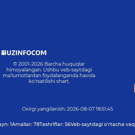
© 2001-
2026
Barcha huquqlar
himoyalangan. Ushbu veb-saytdagi
ma’lumotlardan foydalanganda havola
ko‘rsatilishi shart.
Oxirgi yangilanish
:
2026-08-07 18:51:45
ayn:
1
Amallar:
78
Tashriflar:
56
Veb-saytdagi o‘rtacha vaq