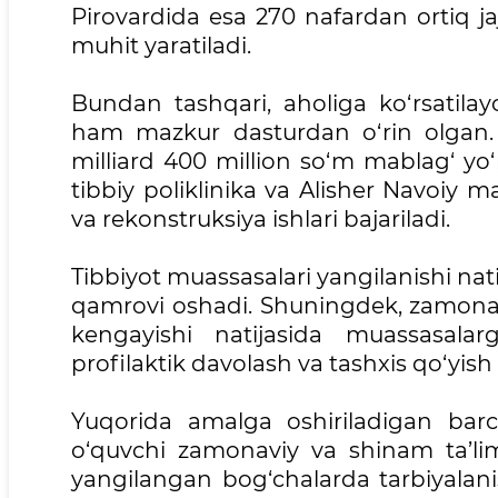
Pirovardida esa 270 nafardan ortiq ja
muhit yaratiladi.
Bundan tashqari, aholiga ko‘rsatilay
ham mazkur dasturdan o‘rin olgan.
milliard 400 million so‘m mablag‘ yo‘n
tibbiy poliklinika va Alisher Navoiy ma
va rekonstruksiya ishlari bajariladi.
Tibbiyot muassasalari yangilanishi nati
qamrovi oshadi. Shuningdek, zamonavi
kengayishi natijasida muassasalar
profilaktik davolash va tashxis qo‘yish 
Yuqorida amalga oshiriladigan barc
o‘quvchi zamonaviy va shinam ta’lim
yangilangan bog‘chalarda tarbiyalanis