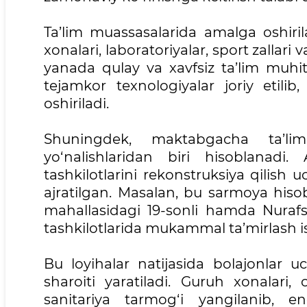
Ta’lim muassasalarida amalga oshirila
xonalari, laboratoriyalar, sport zallar
yanada qulay va xavfsiz ta’lim muhiti
tejamkor texnologiyalar joriy etilib,
oshiriladi.
Shuningdek, maktabgacha ta’lim 
yo‘nalishlaridan biri hisoblanad
tashkilotlarini rekonstruksiya qilish 
ajratilgan. Masalan, bu sarmoya hiso
mahallasidagi 19-sonli hamda Nuraf
tashkilotlarida mukammal ta’mirlash is
Bu loyihalar natijasida bolajonlar u
sharoiti yaratiladi. Guruh xonalari
sanitariya tarmog‘i yangilanib, e