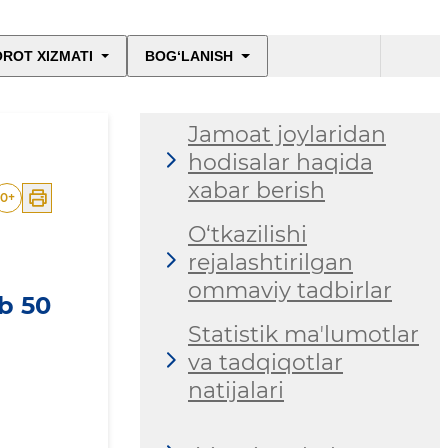
ROT XIZMATI
BOG‘LANISH
Jamoat joylaridan
hodisalar haqida
xabar berish
0
+
O‘tkazilishi
rejalashtirilgan
ommaviy tadbirlar
b 50
Statistik maʼlumotlar
va tadqiqotlar
natijalari