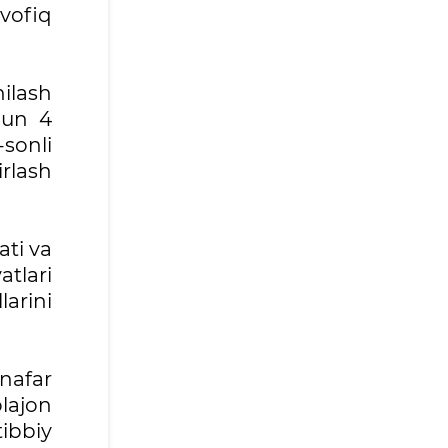
uvofiq
ilash
hun 4
-sonli
irlash
ati va
tlari
arini
nafar
lajon
tibbiy