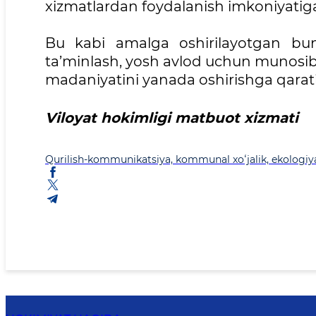
xizmatlardan foydalanish imkoniyatiga
Bu kabi amalga oshirilayotgan bun
ta’minlash, yosh avlod uchun munosib t
madaniyatini yanada oshirishga qaratil
Viloyat hokimligi matbuot xizmati
Qurilish-kommunikatsiya, kommunal xoʻjalik, ekologiya