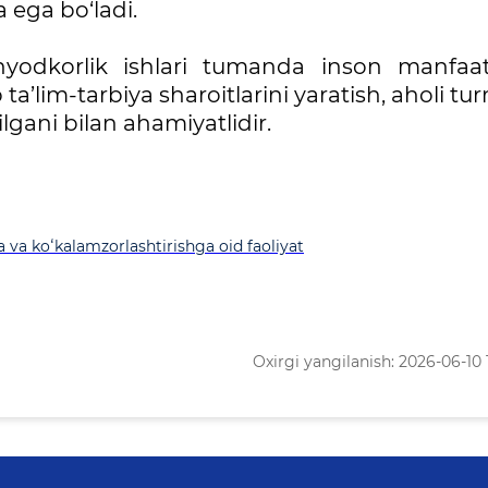
 ega bo‘ladi.
yodkorlik ishlari tumanda inson manfaatl
a’lim-tarbiya sharoitlarini yaratish, aholi t
gani bilan ahamiyatlidir.
 va koʻkalamzorlashtirishga oid faoliyat
Oxirgi yangilanish: 2026-06-10 