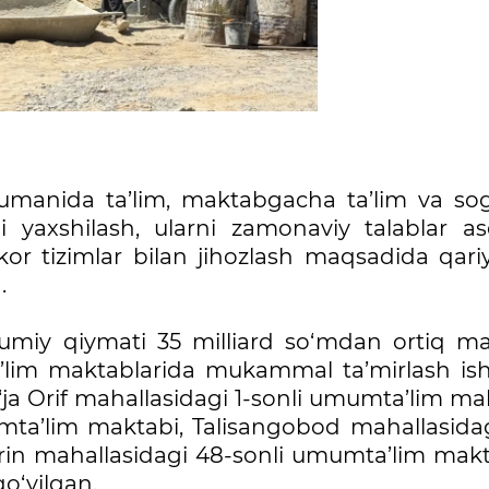
umanida ta’lim, maktabgacha ta’lim va sog‘
i yaxshilash, ularni zamonaviy talablar as
mkor tizimlar bilan jihozlash maqsadida qari
a.
umiy qiymati 35 milliard so‘mdan ortiq ma
im maktablarida mukammal ta’mirlash ishl
‘ja Orif mahallasidagi 1-sonli umumta’lim ma
ta’lim maktabi, Talisangobod mahallasidag
in mahallasidagi 48-sonli umumta’lim makt
qo‘yilgan.