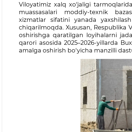
Viloyatimiz xalq xo‘jaligi tarmoqlarid
muassasalari moddiy-texnik bazas
xizmatlar sifatini yanada yaxshilas
chiqarilmoqda. Xususan, Respublika V
oshirishga qaratilgan loyihalarni jadal
qarori asosida 2025–2026-yillarda Bux
amalga oshirish bo‘yicha manzilli dastu