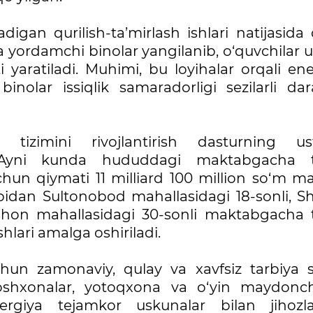
digan qurilish-ta’mirlash ishlari natijasida
i va yordamchi binolar yangilanib, o‘quvchilar
 yaratiladi. Muhimi, bu loyihalar orqali en
 binolar issiqlik samaradorligi sezilarli da
tizimini rivojlantirish dasturning us
i. Ayni kunda hududdagi maktabgacha t
uchun qiymati 11 milliard 100 million so‘m m
bidan Sultonobod mahallasidagi 18-sonli, Sh
shon mahallasidagi 30-sonli maktabgacha t
hlari amalga oshiriladi.
chun zamonaviy, qulay va xavfsiz tarbiya s
, oshxonalar, yotoqxona va o‘yin maydoncha
nergiya tejamkor uskunalar bilan jihozla