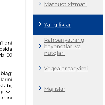
Matbuot xizmati
Yangiliklar
Rahbariyatning
liqni
bayonotlari va
osida
nutqlari
yb 50
Voqealar taqvimi
blag‘
arini
ktabi,
Majlislar
i 32-
abini