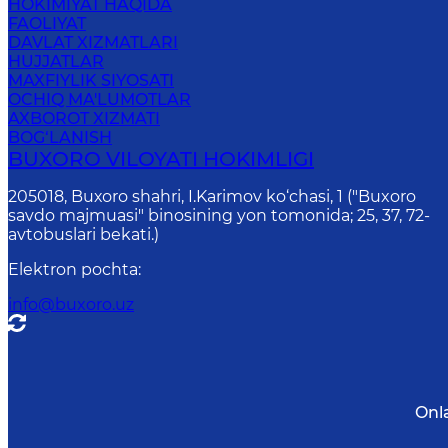
HOKIMIYAT HAQIDA
FAOLIYAT
DAVLAT XIZMATLARI
HUJJATLAR
MAXFIYLIK SIYOSATI
OCHIQ MA'LUMOTLAR
AXBOROT XIZMATI
BOG‘LANISH
BUXORO VILOYATI HOKIMLIGI
205018, Buхоrо shahri, I.Karimov ko‘chаsi, 1 ("Buxoro
savdo majmuasi" binosining yon tomonida; 25, 37, 72-
avtobuslari bekati.)
Elektron pochta
:
info@buxoro.uz
Onl