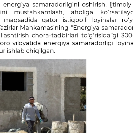
a energiya samaradorligini oshirish, ijtimoi
ini mustahkamlash, aholiga ko‘rsatilay
h maqsadida qator istiqbolli loyihalar ro‘
azirlar Mahkamasining “Energiya samaradorl
lashtirish chora-tadbirlari to‘g‘risida”gi 300
oro viloyatida energiya samaradorligi loyiha
r ishlab chiqilgan.