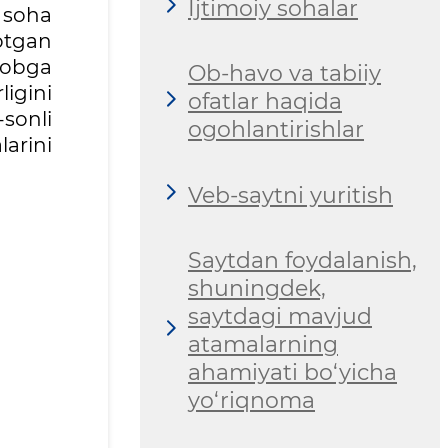
Ijtimoiy sohalar
y soha
otgan
yobga
Ob-havo va tabiiy
igini
ofatlar haqida
-sonli
ogohlantirishlar
larini
Veb-saytni yuritish
Saytdan foydalanish,
shuningdek,
saytdagi mavjud
atamalarning
ahamiyati bo‘yicha
yo‘riqnoma