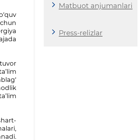
Matbuot anjumanlari
 o‘quv
 uchun
ergiya
Press-relizlar
rajada
tuvor
a’lim
ablag‘
odlik
a’lim
hart-
lari,
nadi.