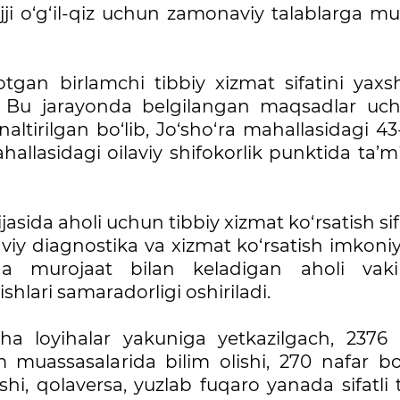
jji o‘g‘il-qiz uchun zamonaviy talablarga m
otgan birlamchi tibbiy xizmat sifatini yaxsh
 Bu jarayonda belgilangan maqsadlar uc
altirilgan bo‘lib, Jo‘sho‘ra mahallasidagi 43
hallasidagi oilaviy shifokorlik punktida ta’m
jasida aholi uchun tibbiy xizmat ko‘rsatish sif
y diagnostika va xizmat ko‘rsatish imkoniya
ga murojaat bilan keladigan aholi vakill
ishlari samaradorligi oshiriladi.
ha loyihalar yakuniga yetkazilgach, 2376 
 muassasalarida bilim olishi, 270 nafar bo
hi, qolaversa, yuzlab fuqaro yanada sifatli 