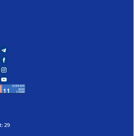
t:
29