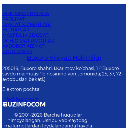
HOKIMIYAT HAQIDA
FAOLIYAT
DAVLAT XIZMATLARI
HUJJATLAR
MAXFIYLIK SIYOSATI
OCHIQ MA'LUMOTLAR
AXBOROT XIZMATI
BOG‘LANISH
Buxoro Viloyati Hokimligi
205018, Buхоrо shahri, I.Karimov ko‘chаsi, 1 ("Buxoro
savdo majmuasi" binosining yon tomonida; 25, 37, 72-
avtobuslari bekati.)
Elektron pochta
:
info@buxoro.uz
© 2001-
2026
Barcha huquqlar
himoyalangan. Ushbu veb-saytdagi
ma’lumotlardan foydalanganda havola