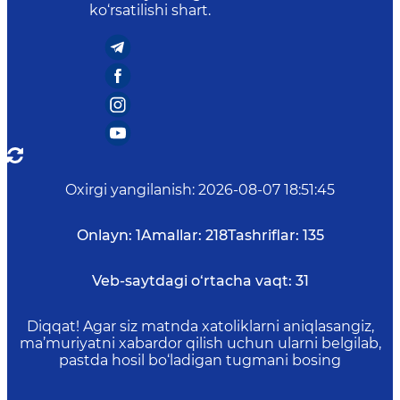
ko‘rsatilishi shart.
Oxirgi yangilanish
:
2026-08-07 18:51:45
Onlayn:
1
Amallar:
218
Tashriflar:
135
Veb-saytdagi o‘rtacha vaqt:
31
Diqqat! Agar siz matnda xatoliklarni aniqlasangiz,
ma’muriyatni xabardor qilish uchun ularni belgilab,
pastda hosil bo‘ladigan tugmani bosing