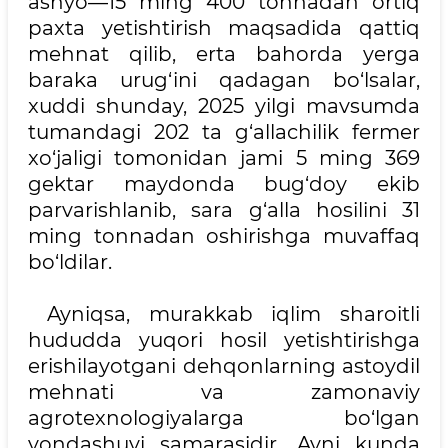
ashyo—15 ming 400 tonnadan ortiq
paxta yetishtirish maqsadida qattiq
mehnat qilib, erta bahorda yerga
baraka urug‘ini qadagan bo‘lsalar,
xuddi shunday, 2025 yilgi mavsumda
tumandagi 202 ta g‘allachilik fermer
xo‘jaligi tomonidan jami 5 ming 369
gektar maydonda bug‘doy ekib
parvarishlanib, sara g‘alla hosilini 31
ming tonnadan oshirishga muvaffaq
bo‘ldilar.
Ayniqsa, murakkab iqlim sharoitli
hududda yuqori hosil yetishtirishga
erishilayotgani dehqonlarning astoydil
mehnati va zamonaviy
agrotexnologiyalarga bo‘lgan
yondashuvi samarasidir. Ayni kunda