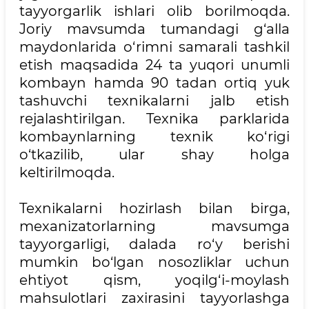
tayyorgarlik ishlari olib borilmoqda.
Joriy mavsumda tumandagi g‘alla
maydonlarida o‘rimni samarali tashkil
etish maqsadida 24 ta yuqori unumli
kombayn hamda 90 tadan ortiq yuk
tashuvchi texnikalarni jalb etish
rejalashtirilgan. Texnika parklarida
kombaynlarning texnik ko‘rigi
o‘tkazilib, ular shay holga
keltirilmoqda.
Texnikalarni hozirlash bilan birga,
mexanizatorlarning mavsumga
tayyorgarligi, dalada ro‘y berishi
mumkin bo‘lgan nosozliklar uchun
ehtiyot qism, yoqilg‘i-moylash
mahsulotlari zaxirasini tayyorlashga