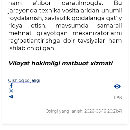
ham e’tibor qaratilmoqda. Bu
jarayonda texnika vositalaridan unumli
foydalanish, xavfsizlik qoidalariga qat’iy
rioya etish, mavsumda samarali
mehnat qilayotgan mexanizatorlarni
rag‘batlantirishga doir tavsiyalar ham
ishlab chiqilgan.
Viloyat hokimligi matbuot xizmati
Qishloq xo'jaligi
1188
Oxirgi yangilanish: 2026-05-16 20:21:41