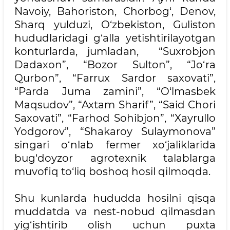
Navoiy, Bahoriston, Chorbog‘, Denov,
Sharq yulduzi, O‘zbekiston, Guliston
hududlaridagi g‘alla yetishtirilayotgan
konturlarda, jumladan, “Suxrobjon
Dadaxon”, “Bozor Sulton”, “Jo‘ra
Qurbon”, “Farrux Sardor saxovati”,
“Parda Juma zamini”, “O‘lmasbek
Maqsudov”, “Axtam Sharif”, “Said Chori
Saxovati”, “Farhod Sohibjon”, “Xayrullo
Yodgorov”, “Shakaroy Sulaymonova”
singari o‘nlab fermer xo‘jaliklarida
bug‘doyzor agrotexnik talablarga
muvofiq to‘liq boshoq hosil qilmoqda.
Shu kunlarda hududda hosilni qisqa
muddatda va nest-nobud qilmasdan
yig‘ishtirib olish uchun puxta