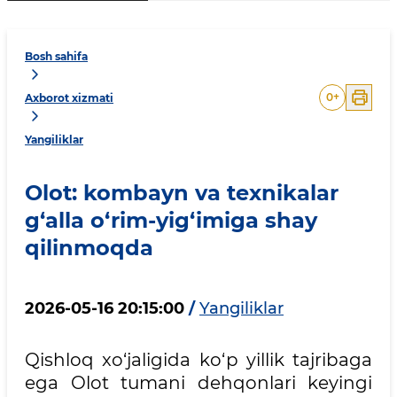
Bosh sahifa
0
+
Axborot xizmati
Yangiliklar
Olot: kombayn va texnikalar
g‘alla o‘rim-yig‘imiga shay
qilinmoqda
2026-05-16 20:15:00
/
Yangiliklar
Qishloq xo‘jaligida ko‘p yillik tajribaga
ega Olot tumani dehqonlari keyingi