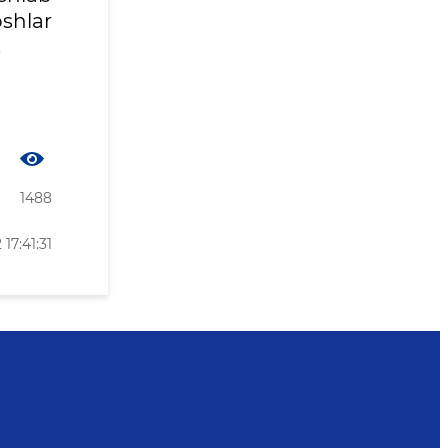
shlar
.
1488
17:41:31