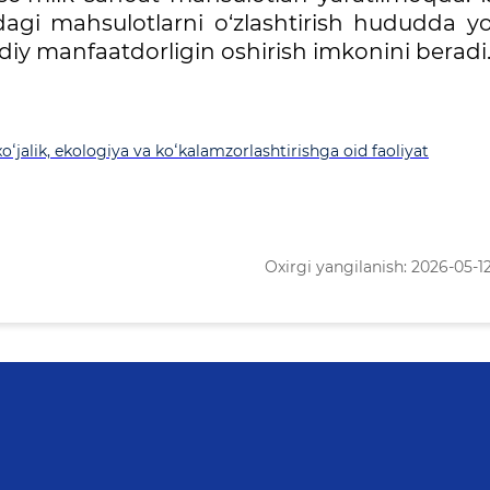
rdagi mahsulotlarni o‘zlashtirish hududda yo
iy manfaatdorligin oshirish imkonini beradi
alik, ekologiya va koʻkalamzorlashtirishga oid faoliyat
Oxirgi yangilanish: 2026-05-12 