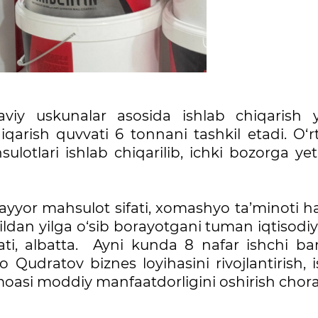
viy uskunalar asosida ishlab chiqarish y
iqarish quvvati 6 tonnani tashkil etadi. O‘r
lotlari ishlab chiqarilib, ichki bozorga ye
 tayyor mahsulot sifati, xomashyo ta’minoti 
yildan yilga o‘sib borayotgani tuman iqtisodi
ti, albatta. Ayni kunda 8 nafar ishchi ban
Qudratov biznes loyihasini rivojlantirish, 
moasi moddiy manfaatdorligini oshirish chora