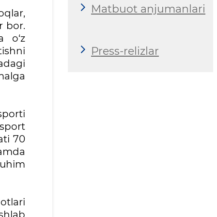
Matbuot anjumanlari
oqlar,
r bor.
a o‘z
Press-relizlar
ishni
adagi
malga
porti
ksport
ti 70
hamda
muhim
otlari
Ishlab