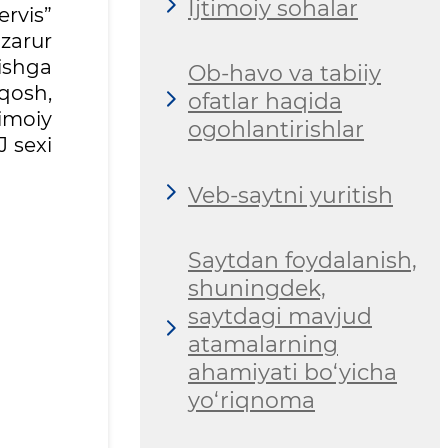
Ijtimoiy sohalar
ervis”
zarur
ishga
Ob-havo va tabiiy
qosh,
ofatlar haqida
imoiy
ogohlantirishlar
J sexi
Veb-saytni yuritish
Saytdan foydalanish,
shuningdek,
saytdagi mavjud
atamalarning
ahamiyati bo‘yicha
yo‘riqnoma