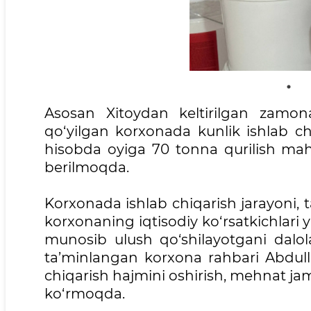
Asosan Xitoydan keltirilgan zamona
qo‘yilgan korxonada kunlik ishlab ch
hisobda oyiga 70 tonna qurilish mahsu
berilmoqda.
Korxonada ishlab chiqarish jarayoni,
korxonaning iqtisodiy ko‘rsatkichlari 
munosib ulush qo‘shilayotgani dalola
ta’minlangan korxona rahbari Abdullo 
chiqarish hajmini oshirish, mehnat ja
ko‘rmoqda.