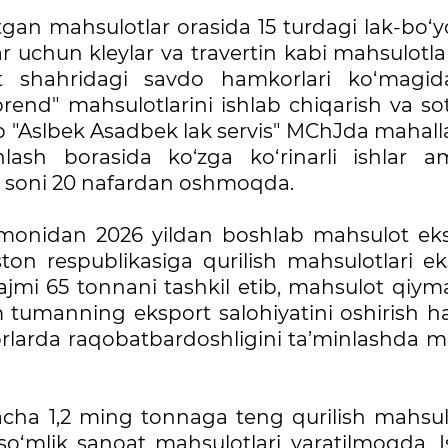
gan mahsulotlar orasida 15 turdagi lak-bo‘y
r uchun kleylar va travertin kabi mahsulotla
t shahridagi savdo hamkorlari ko‘magid
nd" mahsulotlarini ishlab chiqarish va sot
b "Aslbek Asadbek lak servis" MChJda mahall
nlash borasida ko‘zga ko‘rinarli ishlar a
i soni 20 nafardan oshmoqda.
omonidan 2026 yildan boshlab mahsulot eks
iston respublikasiga qurilish mahsulotlari e
jmi 65 tonnani tashkil etib, mahsulot qiyma
 tumanning eksport salohiyatini oshirish 
orlarda raqobatbardoshligini ta’minlashda 
tacha 1,2 ming tonnaga teng qurilish mahsul
d so‘mlik sanoat mahsulotlari yaratilmoqda. 