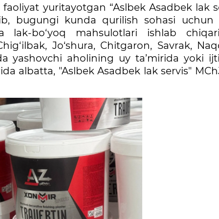
a faoliyat yuritayotgan “Aslbek Asadbek lak s
lib, bugungi kunda qurilish sohasi uchun 
lak-bo‘yoq mahsulotlari ishlab chiqar
ig‘ilbak, Jo‘shura, Chitgaron, Savrak, Naq
 yashovchi aholining uy ta’mirida yoki ijt
rida albatta, "Aslbek Asadbek lak servis" MCh