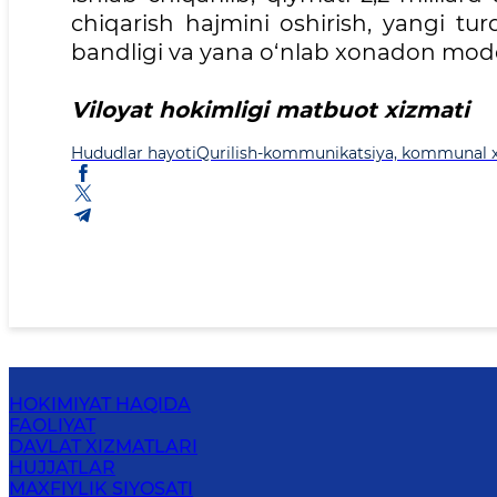
chiqarish hajmini oshirish, yangi tu
bandligi va yana o‘nlab xonadon modd
Viloyat hokimligi matbuot xizmati
Hududlar hayoti
Qurilish-kommunikatsiya, kommunal xoʻj
HOKIMIYAT HAQIDA
FAOLIYAT
DAVLAT XIZMATLARI
HUJJATLAR
MAXFIYLIK SIYOSATI