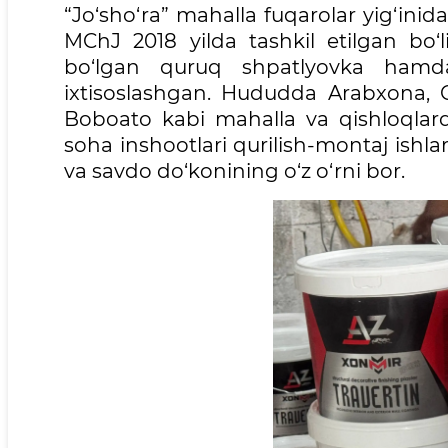
“Jo‘sho‘ra” mahalla fuqarolar yig‘inid
MChJ 2018 yilda tashkil etilgan bo‘
bo‘lgan quruq shpatlyovka hamda 
ixtisoslashgan. Hududda Arabxona, Ch
Boboato kabi mahalla va qishloqlarda
soha inshootlari qurilish-montaj ishla
va savdo do‘konining o‘z o‘rni bor.