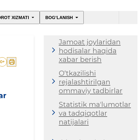
ROT XIZMATI
BOG‘LANISH
Jamoat joylaridan
hodisalar haqida
xabar berish
0
+
O‘tkazilishi
rejalashtirilgan
ommaviy tadbirlar
ar
Statistik maʼlumotlar
va tadqiqotlar
natijalari