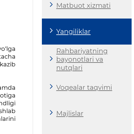
Matbuot xizmati
Yangiliklar
o‘lga
Rahbariyatning
tacha
bayonotlari va
tkazib
nutqlari
Voqealar taqvimi
hamda
yotiga
dligi
ishlab
Majlislar
larini