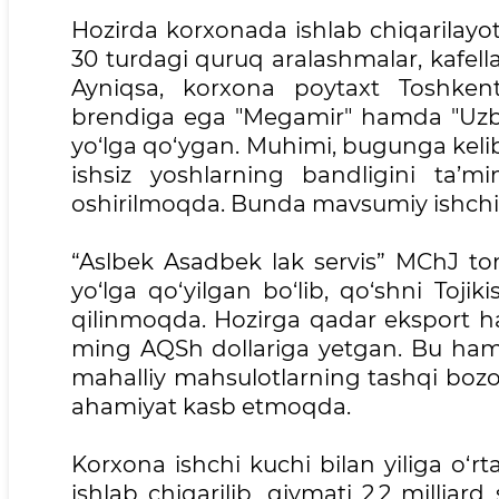
Hozirda korxonada ishlab chiqarilayot
30 turdagi quruq aralashmalar, kafella
Ayniqsa, korxona poytaxt Toshken
brendiga ega "Megamir" hamda "Uzbre
yo‘lga qo‘ygan. Muhimi, bugunga keli
ishsiz yoshlarning bandligini ta’mi
oshirilmoqda. Bunda mavsumiy ishch
“Aslbek Asadbek lak servis” MChJ t
yo‘lga qo‘yilgan bo‘lib, qo‘shni Tojik
qilinmoqda. Hozirga qadar eksport ha
ming AQSh dollariga yetgan. Bu ham
mahalliy mahsulotlarning tashqi boz
ahamiyat kasb etmoqda.
Korxona ishchi kuchi bilan yiliga o‘r
ishlab chiqarilib, qiymati 2,2 milliar