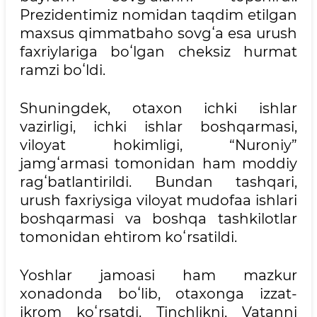
Prezidentimiz nomidan taqdim etilgan
maxsus qimmatbaho sovgʻa esa urush
faxriylariga boʻlgan cheksiz hurmat
ramzi boʻldi.
Shuningdek, otaxon ichki ishlar
vazirligi, ichki ishlar boshqarmasi,
viloyat hokimligi, “Nuroniy”
jamgʻarmasi tomonidan ham moddiy
ragʻbatlantirildi. Bundan tashqari,
urush faxriysiga viloyat mudofaa ishlari
boshqarmasi va boshqa tashkilotlar
tomonidan ehtirom koʻrsatildi.
Yoshlar jamoasi ham mazkur
xonadonda boʻlib, otaxonga izzat-
ikrom koʻrsatdi. Tinchlikni, Vatanni