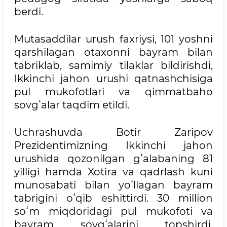
berdi.
Mutasaddilar urush faxriysi, 101 yoshni
qarshilagan otaxonni bayram bilan
tabriklab, samimiy tilaklar bildirishdi,
Ikkinchi jahon urushi qatnashchisiga
pul mukofotlari va qimmatbaho
sovgʻalar taqdim etildi.
Uchrashuvda Botir Zaripov
Prezidentimizning Ikkinchi jahon
urushida qozonilgan gʻalabaning 81
yilligi hamda Xotira va qadrlash kuni
munosabati bilan yoʻllagan bayram
tabrigini oʻqib eshittirdi. 30 million
soʻm miqdoridagi pul mukofoti va
bayram sovgʻalarini topshirdi.