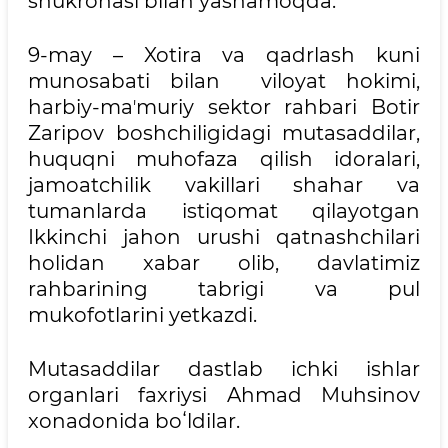
shukronasi bilan yashamoqda.
9-may – Xotira va qadrlash kuni
munosabati bilan viloyat hokimi,
harbiy-maʼmuriy sektor rahbari Botir
Zaripov boshchiligidagi mutasaddilar,
huquqni muhofaza qilish idoralari,
jamoatchilik vakillari shahar va
tumanlarda istiqomat qilayotgan
Ikkinchi jahon urushi qatnashchilari
holidan xabar olib, davlatimiz
rahbarining tabrigi va pul
mukofotlarini yetkazdi.
Mutasaddilar dastlab ichki ishlar
organlari faxriysi Ahmad Muhsinov
xonadonida boʻldilar.