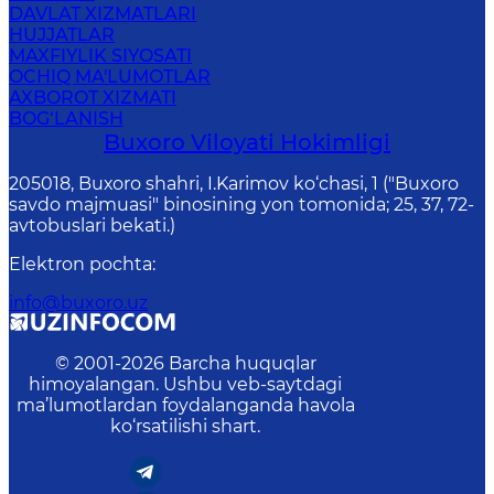
DAVLAT XIZMATLARI
HUJJATLAR
MAXFIYLIK SIYOSATI
OCHIQ MA'LUMOTLAR
AXBOROT XIZMATI
BOG‘LANISH
Buxoro Viloyati Hokimligi
205018, Buхоrо shahri, I.Karimov ko‘chаsi, 1 ("Buxoro
savdo majmuasi" binosining yon tomonida; 25, 37, 72-
avtobuslari bekati.)
Elektron pochta
:
info@buxoro.uz
© 2001-
2026
Barcha huquqlar
himoyalangan. Ushbu veb-saytdagi
ma’lumotlardan foydalanganda havola
ko‘rsatilishi shart.