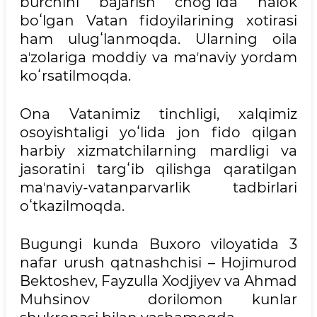
burchini bajarish chogʻida halok
boʻlgan Vatan fidoyilarining xotirasi
ham ulugʻlanmoqda. Ularning oila
aʼzolariga moddiy va maʼnaviy yordam
koʻrsatilmoqda.
Ona Vatanimiz tinchligi, xalqimiz
osoyishtaligi yoʻlida jon fido qilgan
harbiy xizmatchilarning mardligi va
jasoratini targʻib qilishga qaratilgan
maʼnaviy-vatanparvarlik tadbirlari
oʻtkazilmoqda.
Bugungi kunda Buxoro viloyatida 3
nafar urush qatnashchisi – Hojimurod
Bektoshev, Fayzulla Xodjiyev va Ahmad
Muhsinov dorilomon kunlar