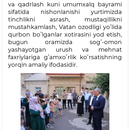
va qadrlash kuni umumxalq bayrami
sifatida nishonlanishi yurtimizda
tinchlikni asrash, mustaqillikni
mustahkamlash, Vatan ozodligi yoʻlida
qurbon boʻlganlar xotirasini yod etish,
bugun oramizda sogʻ-omon
yashayotgan urush va mehnat
faxriylariga gʻamxoʻrlik koʻrsatishning
yorqin amaliy ifodasidir.