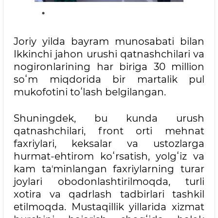
Joriy yilda bayram munosabati bilan
Ikkinchi jahon urushi qatnashchilari va
nogironlarining har biriga 30 million
soʻm miqdorida bir martalik pul
mukofotini toʻlash belgilangan.
Shuningdek, bu kunda urush
qatnashchilari, front orti mehnat
faxriylari, keksalar va ustozlarga
hurmat-ehtirom koʻrsatish, yolgʻiz va
kam taʼminlangan faxriylarning turar
joylari obodonlashtirilmoqda, turli
xotira va qadrlash tadbirlari tashkil
etilmoqda. Mustaqillik yillarida xizmat