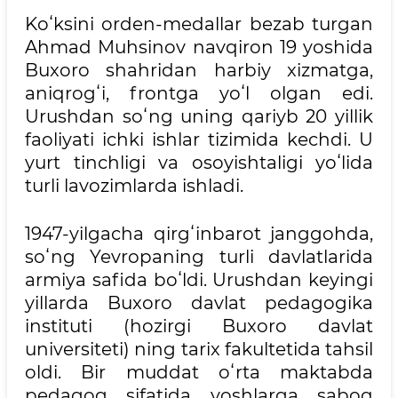
Koʻksini orden-medallar bezab turgan
Ahmad Muhsinov navqiron 19 yoshida
Buxoro shahridan harbiy xizmatga,
aniqrogʻi, frontga yoʻl olgan edi.
Urushdan soʻng uning qariyb 20 yillik
faoliyati ichki ishlar tizimida kechdi. U
yurt tinchligi va osoyishtaligi yoʻlida
turli lavozimlarda ishladi.
1947-yilgacha qirgʻinbarot janggohda,
soʻng Yevropaning turli davlatlarida
armiya safida boʻldi. Urushdan keyingi
yillarda Buxoro davlat pedagogika
instituti (hozirgi Buxoro davlat
universiteti) ning tarix fakultetida tahsil
oldi. Bir muddat oʻrta maktabda
pedagog sifatida yoshlarga saboq