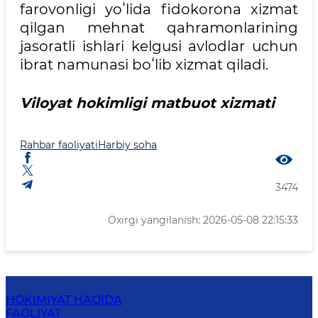
farovonligi yoʻlida fidokorona xizmat
qilgan mehnat qahramonlarining
jasoratli ishlari kelgusi avlodlar uchun
ibrat namunasi boʻlib xizmat qiladi.
Viloyat hokimligi matbuot xizmati
Rahbar faoliyati
Harbiy soha
3474
Oxirgi yangilanish: 2026-05-08 22:15:33
HOKIMIYAT HAQIDA
FAOLIYAT