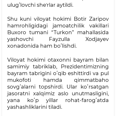
ulugʻlovchi sheʼrlar aytildi.
Shu kuni viloyat hokimi Botir Zaripov
hamrohligidagi jamoatchilik vakillari
Buxoro tumani “Turkon” mahallasida
yashovchi Fayzulla Xodjayev
xonadonida ham boʻlishdi.
Viloyat hokimi otaxonni bayram bilan
samimiy tabriklab, Prezidentimizning
bayram tabrigini oʻqib eshittirdi va pul
mukofoti hamda qimmatbaho
sovgʻalarni topshirdi. Ular koʻrsatgan
jasoratni xalqimiz aslo unutmasligini,
yana koʻp yillar rohat-farogʻatda
yashashliklarini tiladi.