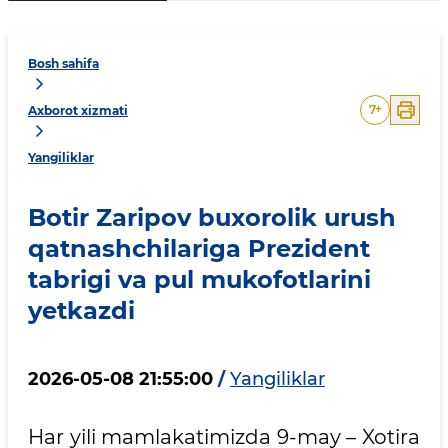
Bosh sahifa
7
+
Axborot xizmati
Yangiliklar
Botir Zaripov buxorolik urush
qatnashchilariga Prezident
tabrigi va pul mukofotlarini
yetkazdi
2026-05-08 21:55:00
/
Yangiliklar
Har yili mamlakatimizda 9-may – Xotira