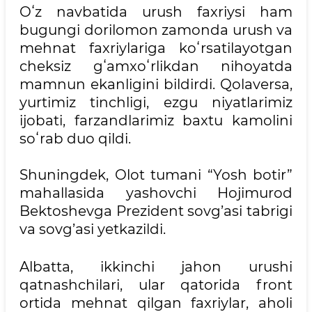
Oʻz navbatida urush faxriysi ham
bugungi dorilomon zamonda urush va
mehnat faxriylariga koʻrsatilayotgan
cheksiz gʻamxoʻrlikdan nihoyatda
mamnun ekanligini bildirdi. Qolaversa,
yurtimiz tinchligi, ezgu niyatlarimiz
ijobati, farzandlarimiz baxtu kamolini
soʻrab duo qildi.
Shuningdek, Olot tumani “Yosh botir”
mahallasida yashovchi Hojimurod
Bektoshevga Prezident sovg’asi tabrigi
va sovg’asi yetkazildi.
Albatta, ikkinchi jahon urushi
qatnashchilari, ular qatorida front
ortida mehnat qilgan faxriylar, aholi