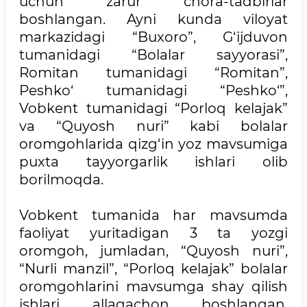
uchun zarur chora-tadbirlar
boshlangan. Ayni kunda viloyat
markazidagi “Buxoro”, G‘ijduvon
tumanidagi “Bolalar sayyorasi”,
Romitan tumanidagi “Romitan”,
Peshko‘ tumanidagi “Peshko‘”,
Vobkent tumanidagi “Porloq kelajak”
va “Quyosh nuri” kabi bolalar
oromgohlarida qizg‘in yoz mavsumiga
puxta tayyorgarlik ishlari olib
borilmoqda.
Vobkent tumanida har mavsumda
faoliyat yuritadigan 3 ta yozgi
oromgoh, jumladan, “Quyosh nuri”,
“Nurli manzil”, “Porloq kelajak” bolalar
oromgohlarini mavsumga shay qilish
ishlari allaqachon boshlangan.