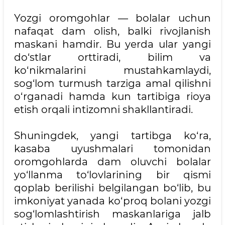
Yozgi oromgohlar — bolalar uchun
nafaqat dam olish, balki rivojlanish
maskani hamdir. Bu yerda ular yangi
do‘stlar orttiradi, bilim va
ko‘nikmalarini mustahkamlaydi,
sog‘lom turmush tarziga amal qilishni
o‘rganadi hamda kun tartibiga rioya
etish orqali intizomni shakllantiradi.
Shuningdek, yangi tartibga ko‘ra,
kasaba uyushmalari tomonidan
oromgohlarda dam oluvchi bolalar
yo‘llanma to‘lovlarining bir qismi
qoplab berilishi belgilangan bo‘lib, bu
imkoniyat yanada ko‘proq bolani yozgi
sog‘lomlashtirish maskanlariga jalb