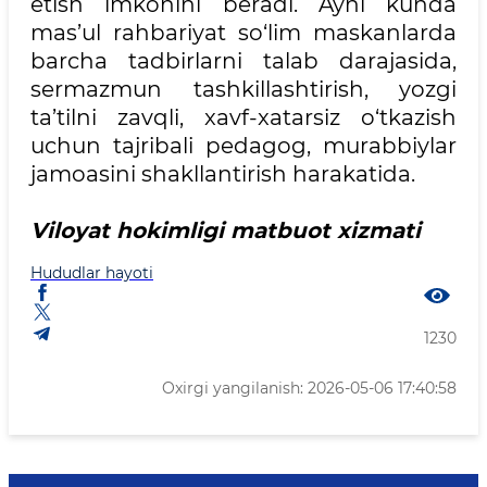
etish imkonini beradi. Ayni kunda
mas’ul rahbariyat so‘lim maskanlarda
barcha tadbirlarni talab darajasida,
sermazmun tashkillashtirish, yozgi
ta’tilni zavqli, xavf-xatarsiz o‘tkazish
uchun tajribali pedagog, murabbiylar
jamoasini shakllantirish harakatida.
Viloyat hokimligi matbuot xizmati
Hududlar hayoti
1230
Oxirgi yangilanish: 2026-05-06 17:40:58