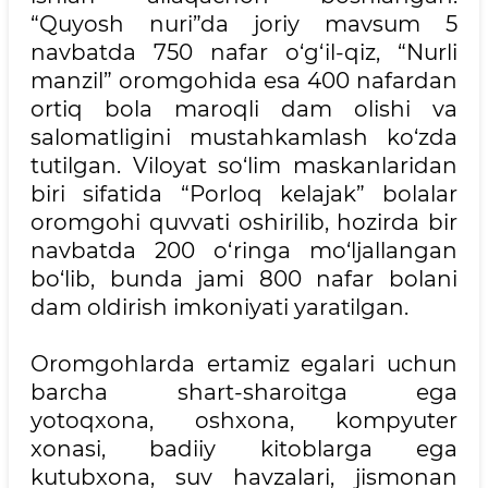
“Quyosh nuri”da joriy mavsum 5
navbatda 750 nafar o‘g‘il-qiz, “Nurli
manzil” oromgohida esa 400 nafardan
ortiq bola maroqli dam olishi va
salomatligini mustahkamlash ko‘zda
tutilgan. Viloyat so‘lim maskanlaridan
biri sifatida “Porloq kelajak” bolalar
oromgohi quvvati oshirilib, hozirda bir
navbatda 200 o‘ringa mo‘ljallangan
bo‘lib, bunda jami 800 nafar bolani
dam oldirish imkoniyati yaratilgan.
Oromgohlarda ertamiz egalari uchun
barcha shart-sharoitga ega
yotoqxona, oshxona, kompyuter
xonasi, badiiy kitoblarga ega
kutubxona, suv havzalari, jismonan