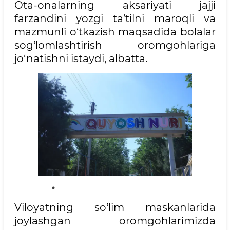
Ota-onalarning aksariyati jajji
farzandini yozgi ta’tilni maroqli va
mazmunli o‘tkazish maqsadida bolalar
sog‘lomlashtirish oromgohlariga
jo‘natishni istaydi, albatta.
Viloyatning so‘lim maskanlarida
joylashgan oromgohlarimizda