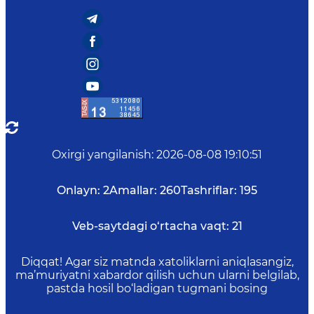
Oxirgi yangilanish
:
2026-08-08 19:10:51
Onlayn:
2
Amallar:
260
Tashriflar:
195
Veb-saytdagi o‘rtacha vaqt:
21
Diqqat! Agar siz matnda xatoliklarni aniqlasangiz,
ma’muriyatni xabardor qilish uchun ularni belgilab,
pastda hosil bo‘ladigan tugmani bosing