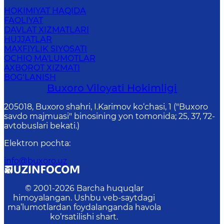
HOKIMIYAT HAQIDA
FAOLIYAT
DAVLAT XIZMATLARI
HUJJATLAR
MAXFIYLIK SIYOSATI
OCHIQ MA'LUMOTLAR
AXBOROT XIZMATI
BOG‘LANISH
Buxoro Viloyati Hokimligi
205018, Buхоrо shahri, I.Karimov ko‘chаsi, 1 ("Buxoro
savdo majmuasi" binosining yon tomonida; 25, 37, 72-
avtobuslari bekati.)
Elektron pochta
:
info@buxoro.uz
© 2001-
2026
Barcha huquqlar
himoyalangan. Ushbu veb-saytdagi
ma’lumotlardan foydalanganda havola
ko‘rsatilishi shart.