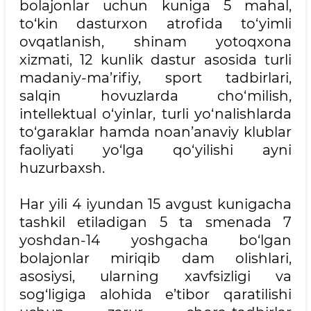
bolajonlar uchun kuniga 5 mahal,
to‘kin dasturxon atrofida to‘yimli
ovqatlanish, shinam yotoqxona
xizmati, 12 kunlik dastur asosida turli
madaniy-ma’rifiy, sport tadbirlari,
salqin hovuzlarda cho‘milish,
intellektual o‘yinlar, turli yo‘nalishlarda
to‘garaklar hamda noan’anaviy klublar
faoliyati yo‘lga qo‘yilishi ayni
huzurbaxsh.
Har yili 4 iyundan 15 avgust kunigacha
tashkil etiladigan 5 ta smenada 7
yoshdan-14 yoshgacha bo‘lgan
bolajonlar miriqib dam olishlari,
asosiysi, ularning xavfsizligi va
sog‘ligiga alohida e’tibor qaratilishi