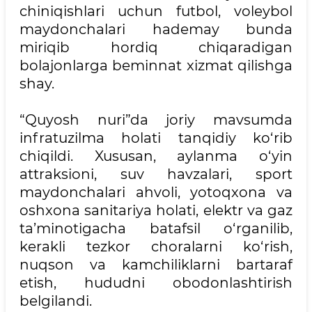
chiniqishlari uchun futbol, voleybol
maydonchalari hademay bunda
miriqib hordiq chiqaradigan
bolajonlarga beminnat xizmat qilishga
shay.
“Quyosh nuri”da joriy mavsumda
infratuzilma holati tanqidiy ko‘rib
chiqildi. Xususan, aylanma o‘yin
attraksioni, suv havzalari, sport
maydonchalari ahvoli, yotoqxona va
oshxona sanitariya holati, elektr va gaz
ta’minotigacha batafsil o‘rganilib,
kerakli tezkor choralarni ko‘rish,
nuqson va kamchiliklarni bartaraf
etish, hududni obodonlashtirish
belgilandi.