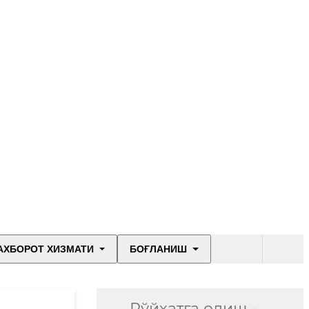
АХБОРОТ ХИЗМАТИ
БОҒЛАНИШ
Рўйхатга олиш -