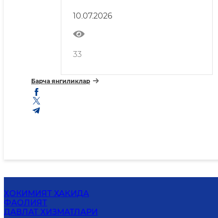
қаратилган истиқболли
лойиҳалар муҳокама қилинди
10.07.2026
33
Барча янгиликлар
ҲОКИМИЯТ ҲАҚИДА
ФАОЛИЯТ
ДАВЛАТ ХИЗМАТЛАРИ