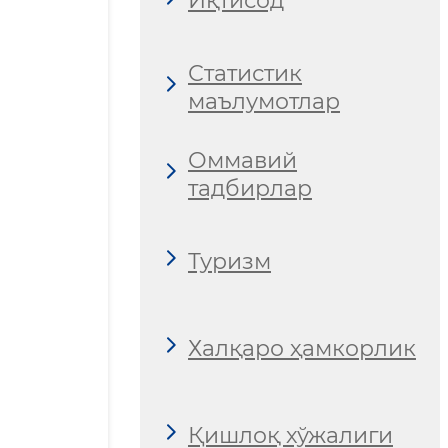
Иқтисод
Статистик
маълумотлар
Оммавий
тадбирлар
Туризм
Халқаро ҳамкорлик
Қишлоқ хўжалиги