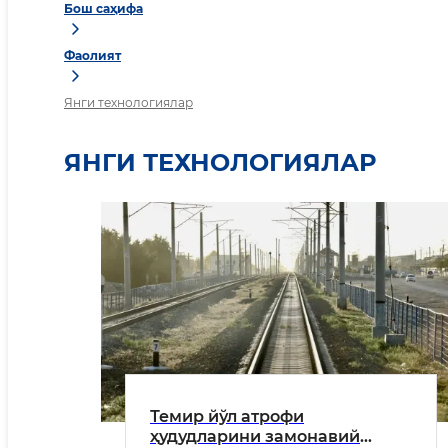
Бош саҳифа
Фаолият
Янги технологиялар
ЯНГИ ТЕХНОЛОГИЯЛАР
Темир йўл атрофи
ҳудудларини замонавий