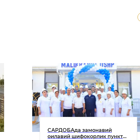
САРДОБАда замонавий
оилавий шифокорлик пункти