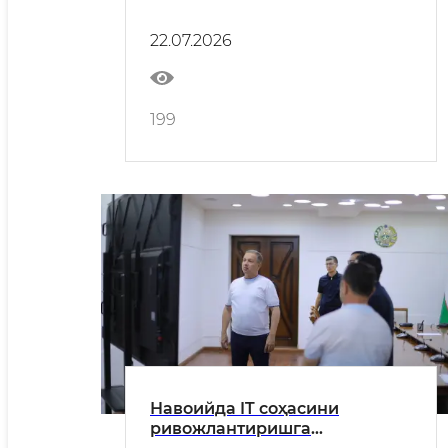
қиёфага келтириш ишлари
муҳокама қилинди
22.07.2026
199
Навоийда IT соҳасини
ривожлантиришга