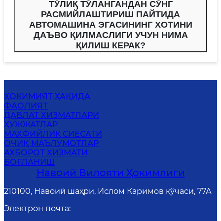
ТЎЛИҚ ТЎЛАНГАНДАН СЎНГ
РАСМИЙЛАШТИРИШ ПАЙТИДА
АВТОМАШИНА ЭГАСИНИНГ ХОТИНИ
ДАЪВО ҚИЛМАСЛИГИ УЧУН НИМА
ҚИЛИШ КЕРАК?
ҲОКИМИЯТ ҲАҚИДА
ФАОЛИЯТ
ДАВЛАТ ХИЗМАТЛАРИ
ҲУЖЖАТЛАР
MАХФИЙЛИК СИЁСАТИ
ОЧИҚ МАЪЛУМОТЛАР
АХБОРОТ ХИЗМАТИ
БОҒЛАНИШ
Навоий Вилояти Ҳокимлиги
210100, Навоий шаҳри, Ислом Каримов кўчаси, 77А
Электрон почта
: