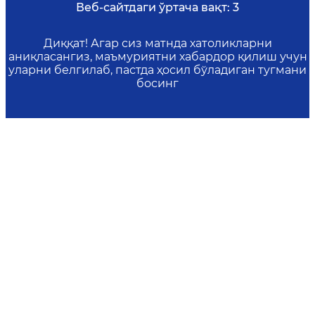
Веб-сайтдаги ўртача вақт:
3
Диққат! Агар сиз матнда хатоликларни
аниқласангиз, маъмуриятни хабардор қилиш учун
уларни белгилаб, пастда ҳосил бўладиган тугмани
босинг