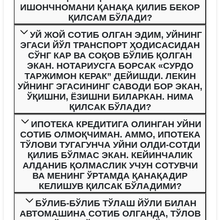
ИШОНЧНОМАНИ ҚАНАҚА ҚИЛИБ БЕКОР
ҚИЛСАМ БЎЛАДИ?
УЙ ЖОЙ СОТИБ ОЛГАН ЭДИМ, УЙНИНГ
ЭГАСИ ЙЎЛ ТРАНСПОРТ ҲОДИСАСИДАН
СЎНГ КАР ВА СОҚОВ БЎЛИБ ҚОЛГАН
ЭКАН. НОТАРИУСГА БОРСАК «СУРДО
ТАРЖИМОН КЕРАК” ДЕЙИШДИ. ЛЕКИН
УЙНИНГ ЭГАСИНИНГ САВОДИ БОР ЭКАН,
ЎҚИШНИ, ЁЗИШНИ БИЛАРКАН. НИМА
ҚИЛСАК БЎЛАДИ?
ИПОТЕКА КРЕДИТИГА ОЛИНГАН УЙНИ
СОТИБ ОЛМОҚЧИМАН. АММО, ИПОТЕКА
ТЎЛОВИ ТУГАГУНЧА УЙНИ ОЛДИ-СОТДИ
ҚИЛИБ БЎЛМАС ЭКАН. КЕЙИНЧАЛИК
АЛДАНИБ ҚОЛМАСЛИК УЧУН СОТУВЧИ
ВА МЕНИНГ ЎРТАМДА ҚАНАҚАДИР
КЕЛИШУВ ҚИЛСАК БЎЛАДИМИ?
БЎЛИБ-БЎЛИБ ТЎЛАШ ЙЎЛИ БИЛАН
АВТОМАШИНА СОТИБ ОЛГАНДА, ТЎЛОВ