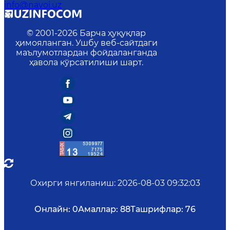
info@navoi.uz
© 2001-
2026
Барча ҳуқуқлар
ҳимояланган. Ушбу веб-сайтдаги
маълумотлардан фойдаланганда
ҳавола кўрсатилиши шарт.
Охирги янгиланиш
:
2026-08-03 09:32:03
Онлайн:
0
Амаллар:
88
Ташрифлар:
76