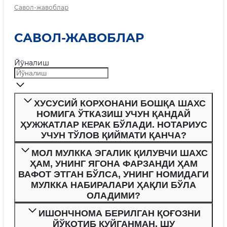
Савол-жавоблар
САВОЛ-ЖАВОБЛАР
Йўналиш
ХУСУСИЙ КОРХОНАНИ БОШҚА ШАХС
НОМИГА ЎТКАЗИШ УЧУН ҚАНДАЙ
ҲУЖЖАТЛАР КЕРАК БЎЛАДИ. НОТАРИУС
УЧУН ТЎЛОВ ҚИЙМАТИ ҚАНЧА?
МОЛ МУЛККА ЭГАЛИК ҚИЛУВЧИ ШАХС
ҲАМ, УНИНГ ЯГОНА ФАРЗАНДИ ҲАМ
ВАФОТ ЭТГАН БЎЛСА, УНИНГ НОМИДАГИ
МУЛККА НАБИРАЛАРИ ҲАҚЛИ БЎЛА
ОЛАДИМИ?
ИШОНЧНОМА БЕРИЛГАН ҚОҒОЗНИ
ЙЎҚОТИБ ҚУЙГАНМАН. ШУ