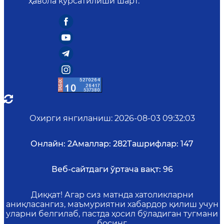
ҳавола кўрсатилиши шарт.
Охирги янгиланиш
:
2026-08-03 09:32:03
Онлайн:
2
Амаллар:
282
Ташрифлар:
147
Веб-сайтдаги ўртача вақт:
96
Диққат! Агар сиз матнда хатоликларни
аниқласангиз, маъмуриятни хабардор қилиш учун
уларни белгилаб, пастда ҳосил бўладиган тугмани
босинг