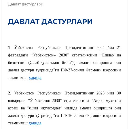
Давлат дастурлари
ДАВЛАТ ДАСТУРЛАРИ
1
. Ўзбекистон Республикаси Президентининг 2024 йил 21
февралдаги “Ўзбекистон– 2030” стратегиясини “Ёшлар ва
бизнесни қўллаб-қувватлаш йили”да амалга оширишга оид
давлат дастури тўғрисида”ги ПФ-37-сонли Фармони ижросини
таъминлаш
ҳақида
2.
Ўзбекистон Республикаси Президентининг 2025 йил 30
январдаги “Ўзбекистон-2030” стратегиясини “Атроф-муҳитни
асраш ва “яшил иқтисодиёт” йилида амалга оширишга оид
давлат дастури тўғрисида”ги ПФ-16-сонли Фармони ижросини
таъминлаш
ҳақида