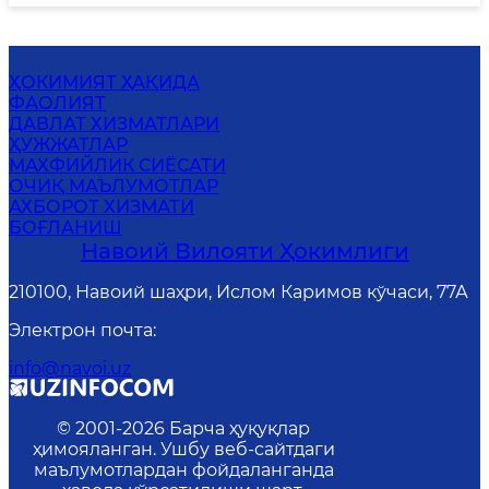
ҲОКИМИЯТ ҲАҚИДА
ФАОЛИЯТ
ДАВЛАТ ХИЗМАТЛАРИ
ҲУЖЖАТЛАР
MАХФИЙЛИК СИЁСАТИ
ОЧИҚ МАЪЛУМОТЛАР
АХБОРОТ ХИЗМАТИ
БОҒЛАНИШ
Навоий Вилояти Ҳокимлиги
210100, Навоий шаҳри, Ислом Каримов кўчаси, 77А
Электрон почта
:
info@navoi.uz
© 2001-
2026
Барча ҳуқуқлар
ҳимояланган. Ушбу веб-сайтдаги
маълумотлардан фойдаланганда