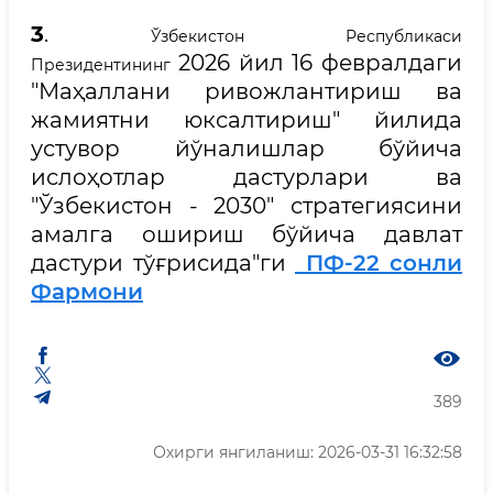
3
.
Ўзбекистон Республикаси
2026 йил 16 февралдаги
Президентининг
"Маҳаллани ривожлантириш ва
жамиятни юксалтириш" йилида
устувор йўналишлар бўйича
ислоҳотлар дастурлари ва
"Ўзбекистон - 2030" стратегиясини
амалга ошириш бўйича давлат
дастури тўғрисида"ги
ПФ-22 сонли
Фармони
389
Охирги янгиланиш: 2026-03-31 16:32:58