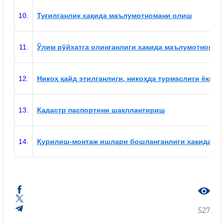
10.
Туғилганлик ҳақида маълумотномани олиш
11.
Ўлим рўйхатга олинганлиги ҳақида маълумотноман
12.
Никоҳ қайд этилганлиги, никоҳда турмаслиги ёки 
13.
Кадастр паспортини шакллантириш
14.
Қурилиш-монтаж ишлари бошланганлиги ҳақида ха
527