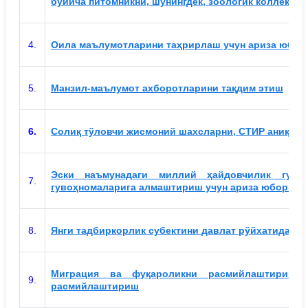
бўйича питомникни, шунингдек, зоологик коллекци
4.
Оила маълумотларини таҳрирлаш учун ариза юбо
5.
Манзил-маълумот ахборотларини тақдим этиш
6.
Солиқ тўловчи жисмоний шахсларни, СТИР аниқла
Эски наъмунадаги миллий ҳайдовчилик гуво
7.
гувоҳномаларига алмаштириш учун ариза юбориш
8.
Янги тадбиркорлик субектини давлат рўйхатидан ў
Миграция ва фуқароликни расмийлаштириш б
9.
расмийлаштириш