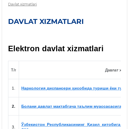
Davlat xizmatlari
DAVLAT XIZMATLARI
Elektron davlat xizmatlari
T/r
Давлат хиз
1.
Наркология диспансери ҳисобида туриши ёки турм
2.
Болани давлат мактабгача таълим муассасасига ж
Ўзбекистон Республикасининг Қизил китобига к
3.