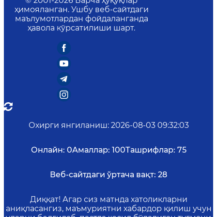
© 2001-
2026
Барча ҳуқуқлар
ҳимояланган. Ушбу веб-сайтдаги
маълумотлардан фойдаланганда
ҳавола кўрсатилиши шарт.
Охирги янгиланиш
:
2026-08-03 09:32:03
Онлайн:
0
Амаллар:
100
Ташрифлар:
75
Веб-сайтдаги ўртача вақт:
28
Диққат! Агар сиз матнда хатоликларни
аниқласангиз, маъмуриятни хабардор қилиш учун