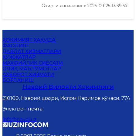
Охирги янгиланиш: 2025-09-25 13:39:57
ҲОКИМИЯТ ҲАҚИДА
ФАОЛИЯТ
ДАВЛАТ ХИЗМАТЛАРИ
ҲУЖЖАТЛАР
MАХФИЙЛИК СИЁСАТИ
ОЧИҚ МАЪЛУМОТЛАР
АХБОРОТ ХИЗМАТИ
БОҒЛАНИШ
Навоий Вилояти Ҳокимлиги
210100, Навоий шаҳри, Ислом Каримов кўчаси, 77А
Электрон почта
:
info@navoi.uz