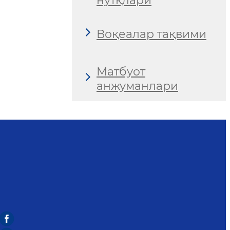
нутқлари
Воқеалар тақвими
Матбуот
анжуманлари