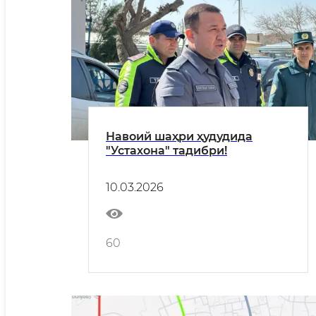
Навоий шаҳри ҳудудида
"Устахона" тадибри!
10.03.2026
60