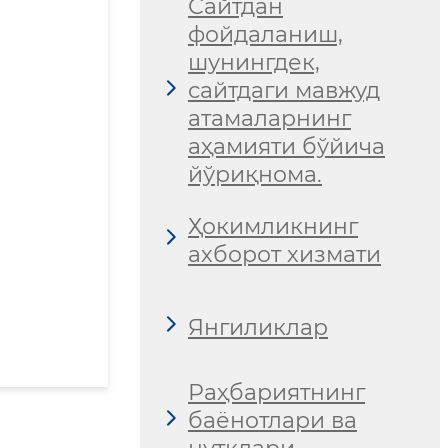
Сайтдан
фойдаланиш,
шунингдек,
сайтдаги мавжуд
атамаларнинг
аҳамияти бўйича
йўриқнома.
Ҳокимликнинг
ахборот хизмати
Янгиликлар
Раҳбариятнинг
баёнотлари ва