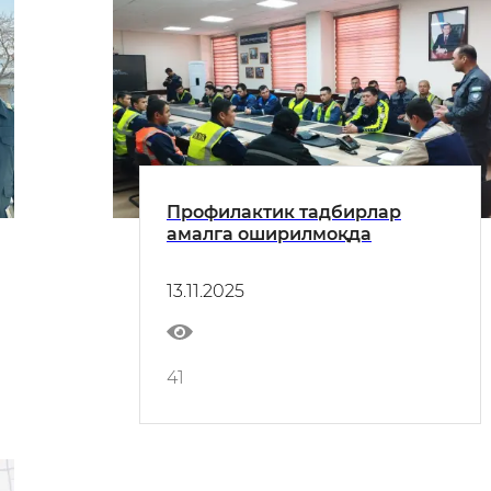
Профилактик тадбирлар
амалга оширилмоқда
13.11.2025
41