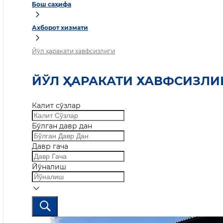
Бош саҳифа
Ахборот хизмати
Йўл ҳаракати хавфсизлиги
ЙЎЛ ҲАРАКАТИ ХАВФСИЗЛИ
Калит сўзлар
Бўлган давр дан
Давр гача
Йўналиш