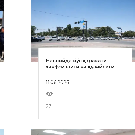
Навоийда йўл ҳаракати
хавфсизлиги ва қулайлиги
янги босқичга олиб чиқилади
11.06.2026
27