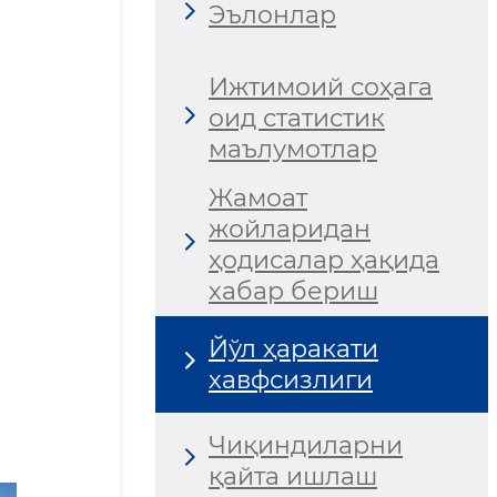
Эълонлар
Ижтимоий соҳага
оид статистик
маълумотлар
Жамоат
жойларидан
ҳодисалар ҳақида
хабар бериш
Йўл ҳаракати
хавфсизлиги
Чиқиндиларни
қайта ишлаш