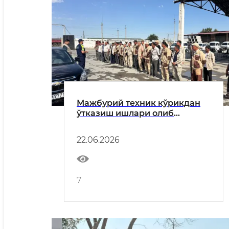
Мажбурий техник кўрикдан
ўтказиш ишлари олиб
борилмоқда
22.06.2026
7