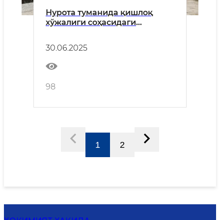
Нурота туманида қишлоқ
хўжалиги соҳасидаги
ислоҳотлар ва лойиҳаларга
бағишланган пресс-тур
30.06.2025
ташкил этилди
98
1
2