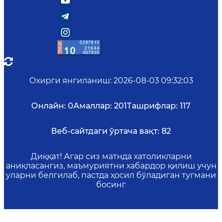
Охирги янгиланиш
:
2026-08-03 09:32:03
Онлайн:
0
Амаллар:
201
Ташрифлар:
117
Веб-сайтдаги ўртача вақт:
82
Диққат! Агар сиз матнда хатоликларни
аниқласангиз, маъмуриятни хабардор қилиш учун
уларни белгилаб, пастда ҳосил бўладиган тугмани
босинг