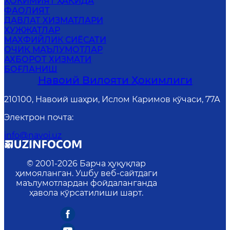
ҲОКИМИЯТ ҲАҚИДА
ФАОЛИЯТ
ДАВЛАТ ХИЗМАТЛАРИ
ҲУЖЖАТЛАР
MАХФИЙЛИК СИЁСАТИ
ОЧИҚ МАЪЛУМОТЛАР
АХБОРОТ ХИЗМАТИ
БОҒЛАНИШ
Навоий Вилояти Ҳокимлиги
210100, Навоий шаҳри, Ислом Каримов кўчаси, 77А
Электрон почта
:
info@navoi.uz
© 2001-
2026
Барча ҳуқуқлар
ҳимояланган. Ушбу веб-сайтдаги
маълумотлардан фойдаланганда
ҳавола кўрсатилиши шарт.