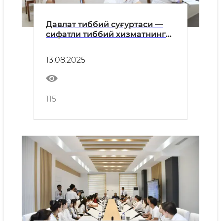
Давлат тиббий суғуртаси —
сифатли тиббий хизматнинг
кафолати
13.08.2025
115