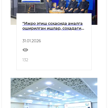
“Ижро этиш соҳасида амалга
оширилган ишлар, соҳадаги
янгиликлар ва
рақамлаштириш масалалари”
31.01.2026
мавзусида матбуот анжумани
132