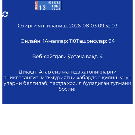
Охирги янгиланиш
:
2026-08-03 09:32:03
Онлайн:
1
Амаллар:
110
Ташрифлар:
94
Веб-сайтдаги ўртача вақт:
4
Диққат! Агар сиз матнда хатоликларни
аниқласангиз, маъмуриятни хабардор қилиш учун
уларни белгилаб, пастда ҳосил бўладиган тугмани
босинг