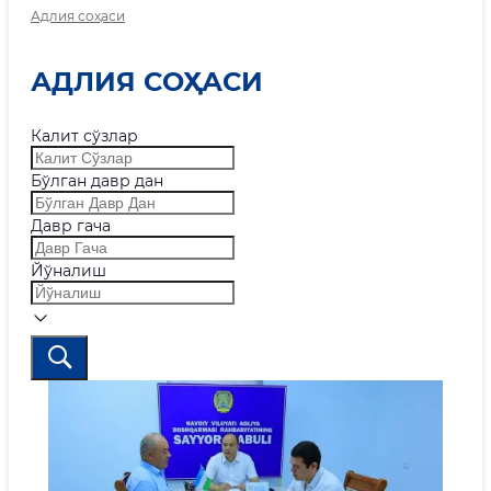
Адлия соҳаси
АДЛИЯ СОҲАСИ
Калит сўзлар
Бўлган давр дан
Давр гача
Йўналиш