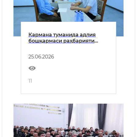
Кармана туманида адлия
бошқармаси раҳбарияти
иштирокида сайёр қабул
ташкил этилди
25.06.2026
11