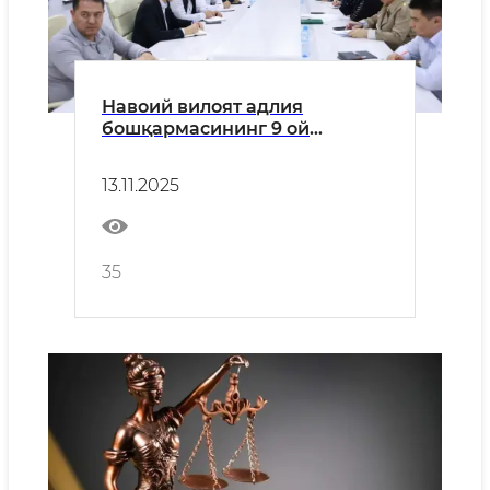
Навоий вилоят адлия
бошқармасининг 9 ой
якунлари бўйича ҳайъат
йиғилиши бўлиб ўтмоқда
13.11.2025
35