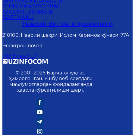
MАХФИЙЛИК СИЁСАТИ
ОЧИҚ МАЪЛУМОТЛАР
АХБОРОТ ХИЗМАТИ
БОҒЛАНИШ
Навоий Вилояти Ҳокимлиги
210100, Навоий шаҳри, Ислом Каримов кўчаси, 77А
Электрон почта
:
info@navoi.uz
© 2001-
2026
Барча ҳуқуқлар
ҳимояланган. Ушбу веб-сайтдаги
маълумотлардан фойдаланганда
ҳавола кўрсатилиши шарт.