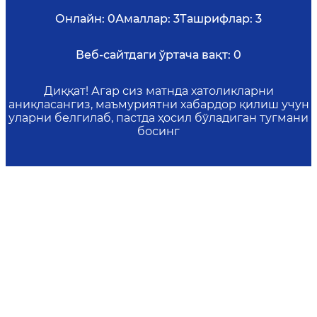
Онлайн:
0
Амаллар:
3
Ташрифлар:
3
Веб-сайтдаги ўртача вақт:
0
Диққат! Агар сиз матнда хатоликларни
аниқласангиз, маъмуриятни хабардор қилиш учун
уларни белгилаб, пастда ҳосил бўладиган тугмани
босинг