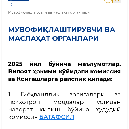
Мувофиқлаштирувчи ва маслаҳат органлари
МУВОФИҚЛАШТИРУВЧИ ВА
МАСЛАҲАТ ОРГАНЛАРИ
2025 йил бўйича маълумотлар.
Вилоят ҳокими қўйидаги комиссия
ва Кенгашларга раислик қилади:
1. Гиёҳвандлик воситалари ва
психотроп моддалар устидан
назорат қилиш бўйича ҳудудий
комиссия
БАТАФСИЛ