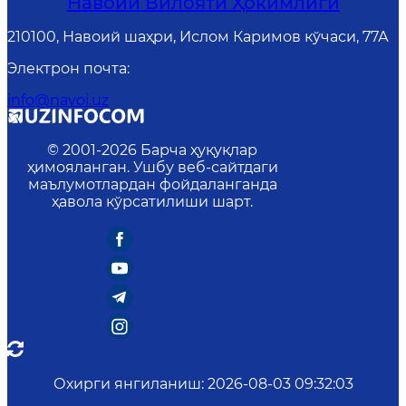
Навоий Вилояти Ҳокимлиги
210100, Навоий шаҳри, Ислом Каримов кўчаси, 77А
Электрон почта
:
info@navoi.uz
© 2001-
2026
Барча ҳуқуқлар
ҳимояланган. Ушбу веб-сайтдаги
маълумотлардан фойдаланганда
ҳавола кўрсатилиши шарт.
Охирги янгиланиш
:
2026-08-03 09:32:03