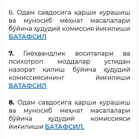
6. Одам савдосига қарши курашиш
ва муносиб меҳнат масалалари
бўйича ҳудудий комиссия йиғилиши
БАТАФСИЛ
7.
Гиёҳвандлик воситалари ва
психотроп моддалар устидан
назорат қилиш бўйича ҳудудий
комиссиясининг йиғилиши
БАТАФСИЛ
8.
Одам савдосига қарши курашиш
ва муносиб меҳнат масалалари
бўйича ҳудудий комиссияси
йиғилиши
БАТАФСИЛ.