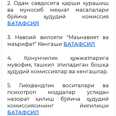
2. Одам савдосига қарши курашиш
ва муносиб меҳнат масалалари
бўйича ҳудудий комиссия
БАТАФСИ
Л
3. Навоий вилояти “Маънавият ва
маърифат” Кенгаши
БАТАФСИЛ
4. Қонунчилик ҳужжатларига
мувофиқ ташкил этиладиган бошқа
ҳудудий комиссиялар ва кенгашлар.
5. Гиёҳвандлик воситалари ва
психотроп моддалар устидан
назорат қилиш бўйича ҳудудий
комиссиясининг йиғилиши
БАТАФСИЛ