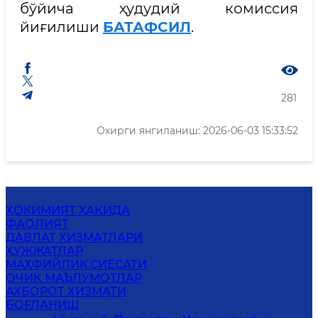
бўйича ҳудудий комиссия
йиғилиши
БАТАФСИЛ
.
281
Охирги янгиланиш: 2026-06-03 15:33:52
ҲОКИМИЯТ ҲАҚИДА
ФАОЛИЯТ
ДАВЛАТ ХИЗМАТЛАРИ
ҲУЖЖАТЛАР
MАХФИЙЛИК СИЁСАТИ
ОЧИҚ МАЪЛУМОТЛАР
АХБОРОТ ХИЗМАТИ
БОҒЛАНИШ