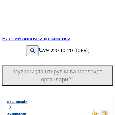
Навоий вилояти ҳокимлиги
79-220-10-20 (1066)
;
Мувофиқлаштирувчи ва маслаҳат
органлари
Бош саҳифа
12
+
Ҳужжатлар