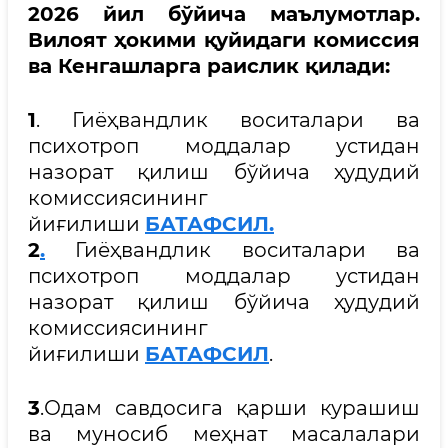
2026 йил бўйича маълумотлар.
Вилоят ҳокими қуйидаги комиссия
ва Кенгашларга раислик қилади:
1
. Гиёҳвандлик воситалари ва
психотроп моддалар устидан
назорат қилиш бўйича ҳудудий
комиссиясининг
йиғилиши
БАТАФСИЛ.
2
.
Гиёҳвандлик воситалари ва
психотроп моддалар устидан
назорат қилиш бўйича ҳудудий
комиссиясининг
йиғилиши
БАТАФСИЛ
.
3
.Одам савдосига қарши курашиш
ва муносиб меҳнат масалалари