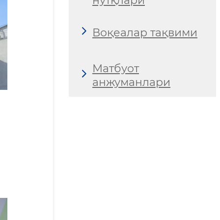
нутқлари
Воқеалар тақвими
Матбуот
анжуманлари