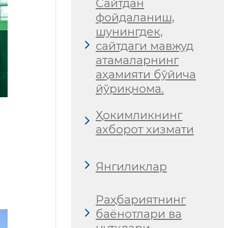
Сайтдан
фойдаланиш,
шунингдек,
сайтдаги мавжуд
атамаларнинг
аҳамияти бўйича
йўриқнома.
Ҳокимликнинг
ахборот хизмати
Янгиликлар
Раҳбариятнинг
баёнотлари ва