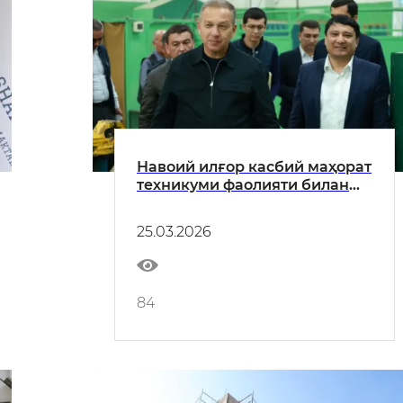
Навоий илғор касбий маҳорат
техникуми фаолияти билан
танишилди
25.03.2026
84