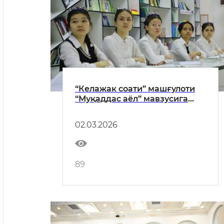
“Келажак соати” машғулоти
“Муқаддас аёл” мавзусига
бағишланди
02.03.2026
89