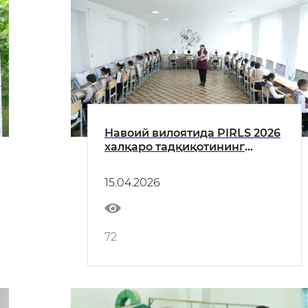
Навоий вилоятида PIRLS 2026
халқаро тадқиқотининг
асосий синов жараёнлари
бўлиб ўтмоқда
15.04.2026
72