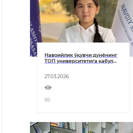
Навоийлик ўқувчи дунёнинг
ТОП университетига қабул
қилинди!
27.03.2026
85