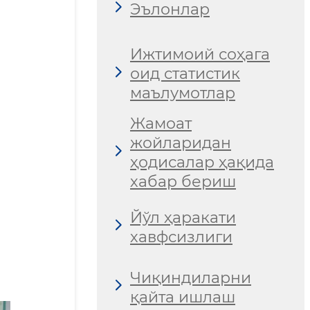
Эълонлар
Ижтимоий соҳага
оид статистик
маълумотлар
Жамоат
жойларидан
ҳодисалар ҳақида
хабар бериш
Йўл ҳаракати
хавфсизлиги
Чиқиндиларни
қайта ишлаш