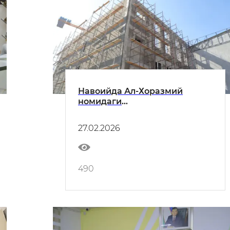
Навоийда Ал-Хоразмий
номидаги
ихтисослаштирилган мактаб-
интернати қурилади
27.02.2026
490