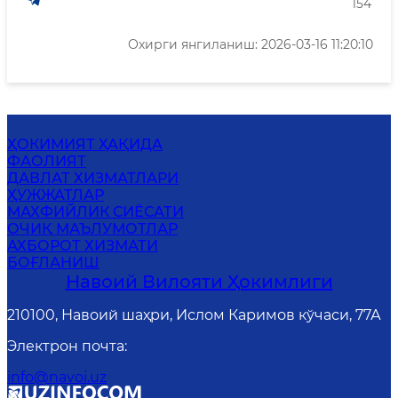
154
Охирги янгиланиш: 2026-03-16 11:20:10
ҲОКИМИЯТ ҲАҚИДА
ФАОЛИЯТ
ДАВЛАТ ХИЗМАТЛАРИ
ҲУЖЖАТЛАР
MАХФИЙЛИК СИЁСАТИ
ОЧИҚ МАЪЛУМОТЛАР
АХБОРОТ ХИЗМАТИ
БОҒЛАНИШ
Навоий Вилояти Ҳокимлиги
210100, Навоий шаҳри, Ислом Каримов кўчаси, 77А
Электрон почта
:
info@navoi.uz