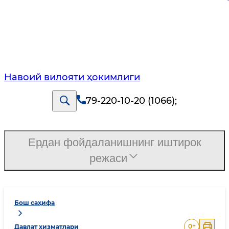
Навоий вилояти ҳокимлиги
79-220-10-20 (1066)
;
Ердан фойдаланишнинг иштирок
режаси
Бош саҳифа
0
+
Давлат хизматлари