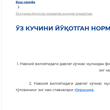
Бош саҳифа
Ўз кучини йўқотган норматив-ҳуқуқий ҳужжатлар
ЎЗ КУЧИНИ ЙЎҚОТГАН НОР
1. Навоий вилоятидаги давлат кўчмас мулкидан ф
энг к
2. Навоий вилоятидаги давлат кўчмас мулки
тўловининг энг кам ставкалари
тўғрисида