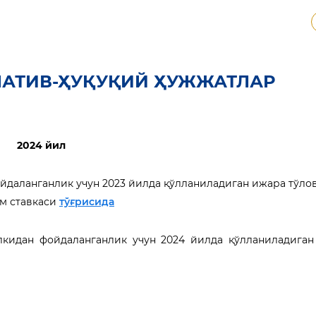
МАТИВ-ҲУҚУҚИЙ ҲУЖЖАТЛАР
2024 йил
ойдаланганлик учун 2023 йилда қўлланиладиган ижара тўло
ам ставкаси
тўғрисида
дан фойдаланганлик учун 2024 йилда қўлланиладиган