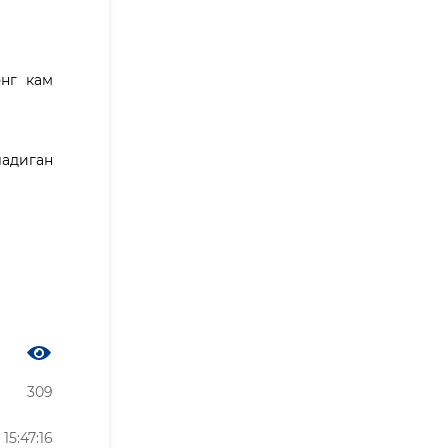
нг кам
адиган
309
15:47:16