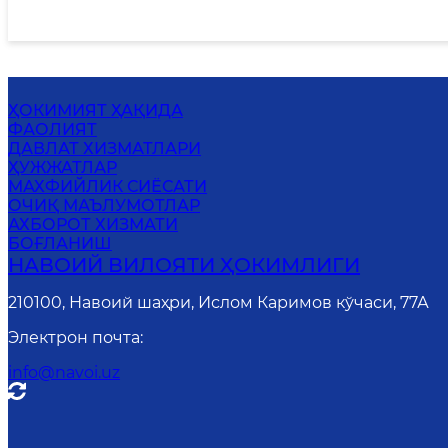
ҲОКИМИЯТ ҲАҚИДА
ФАОЛИЯТ
ДАВЛАТ ХИЗМАТЛАРИ
ҲУЖЖАТЛАР
MАХФИЙЛИК СИЁСАТИ
ОЧИҚ МАЪЛУМОТЛАР
АХБОРОТ ХИЗМАТИ
БОҒЛАНИШ
НАВОИЙ ВИЛОЯТИ ҲОКИМЛИГИ
210100, Навоий шаҳри, Ислом Каримов кўчаси, 77А
Электрон почта
:
info@navoi.uz