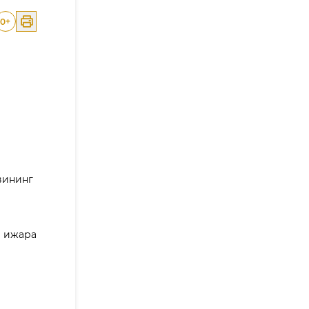
0
+
вининг
 ижара