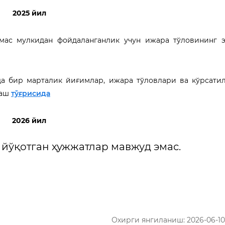
2025 йил
ас мулкидан фойдаланганлик учун ижара тўловининг э
 бир марталик йиғимлар, ижара тўловлари ва кўрсатил
лаш
тўғрисида
2026 йил
 йўқотган ҳужжатлар мавжуд эмас.
Охирги янгиланиш: 2026-06-10 