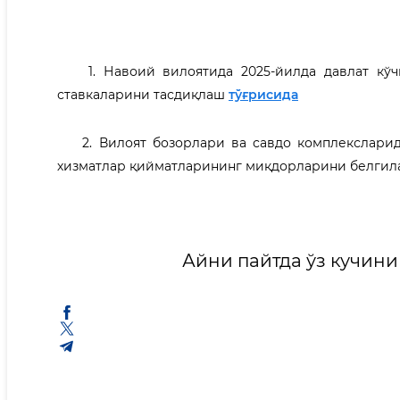
1. Навоий вилоятида 2025-йилда давлат кўчм
ставкаларини тасдиқлаш
тўғрисида
2. Вилоят бозорлари ва савдо комплексларида
хизматлар қийматларининг миқдорларини белги
Айни пайтда ўз кучини