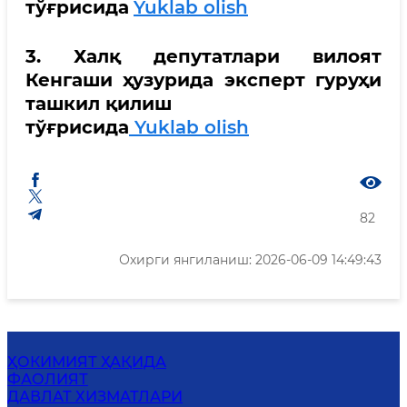
тўғрисида
Yuklab olish
3. Халқ депутатлари вилоят
Кенгаши ҳузурида эксперт гуруҳи
ташкил қилиш
тўғрисида
Yuklab olish
82
Охирги янгиланиш: 2026-06-09 14:49:43
ҲОКИМИЯТ ҲАҚИДА
ФАОЛИЯТ
ДАВЛАТ ХИЗМАТЛАРИ