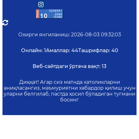
Охирги янгиланиш
:
2026-08-03 09:32:03
Онлайн:
1
Амаллар:
44
Ташрифлар:
40
Веб-сайтдаги ўртача вақт:
13
Диққат! Агар сиз матнда хатоликларни
аниқласангиз, маъмуриятни хабардор қилиш учун
уларни белгилаб, пастда ҳосил бўладиган тугмани
босинг