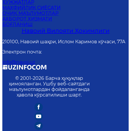
ҲУЖЖАТЛАР
MАХФИЙЛИК СИЁСАТИ
ОЧИҚ МАЪЛУМОТЛАР
АХБОРОТ ХИЗМАТИ
БОҒЛАНИШ
Навоий Вилояти Ҳокимлиги
210100, Навоий шаҳри, Ислом Каримов кўчаси, 77А
Электрон почта
:
info@navoi.uz
© 2001-
2026
Барча ҳуқуқлар
ҳимояланган. Ушбу веб-сайтдаги
маълумотлардан фойдаланганда
ҳавола кўрсатилиши шарт.