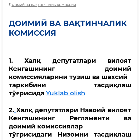
Доимий ва вақтинчалик комиссия
ДОИМИЙ ВА ВАҚТИНЧАЛИК
КОМИССИЯ
1. Халқ депутатлари вилоят
Кенгашининг доимий
комиссияларини тузиш ва шахсий
таркибини тасдиқлаш
тўғрисида
Yuklab olish
2.
Халқ депутатлари Навоий вилоят
Кенгашининг Регламенти ва
доимий комиссиялар
тўғрисидаги Низомни тасдиқлаш