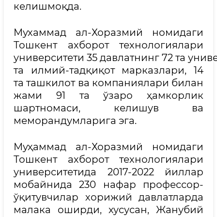
келишмоқда.
Мухаммад ал-Хоразмий номидаги
Тошкент ахборот технологиялари
университети 35 давлатнинг 72 та униве
та илмий-тадқиқот марказлари, 14
та ташкилот ва компаниялари билан
жами 91 та ўзаро ҳамкорлик
шартномаси, келишув ва
меморандумларига эга.
Муҳаммад ал-Хоразмий номидаги
Тошкент ахборот технологиялари
университетида 2017-2022 йиллар
мобайнида 230 нафар профессор-
ўқитувчилар хорижий давлатларда
малака оширди, хусусан, Жанубий