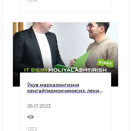
1374
Ўқув марказингизни
кенгайтирмоқчимисиз, лекин
маблағингиз йўқми?
26.01.2023
1253