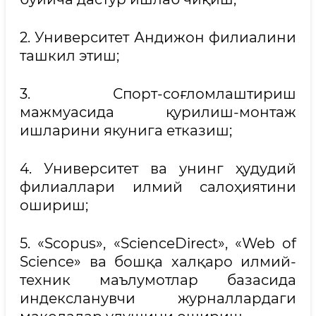
2. Университет Андижон филиалини
ташкил этиш;
3. Спорт-соғломлаштириш
мажмуасида қурилиш-монтаж
ишларини якунига етказиш;
4. Университет ва унинг ҳудудий
филиаллари илмий салоҳиятини
ошириш;
5. «Scopus», «ScienceDirect», «Web of
Science» ва бошқа халқаро илмий-
техник маълумотлар базасида
индексланувчи журналлардаги