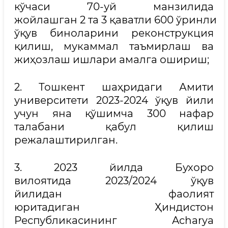
кўчаси 70-уй манзилида
жойлашган 2 та 3 қаватли 600 ўринли
ўқув биноларини реконструкция
қилиш, мукаммал таъмирлаш ва
жиҳозлаш ишлари амалга ошириш;
2. Тошкент шаҳридаги Амити
университети 2023-2024 ўқув йили
учун яна қўшимча 300 нафар
талабани қабул қилиш
режалаштирилган.
3. 2023 йилда Бухоро
вилоятида 2023/2024 ўқув
йилидан фаолият
юритадиган Ҳиндистон
Республикасининг Acharya