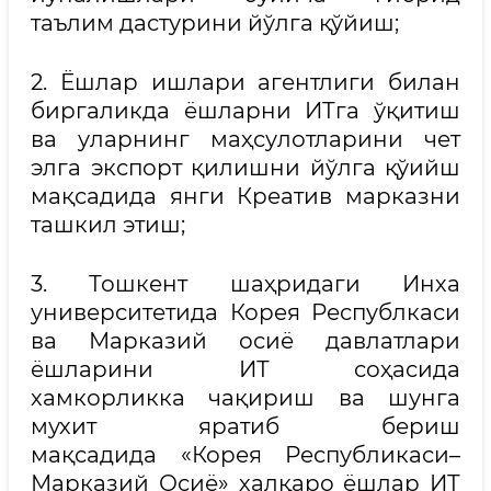
таълим дастурини йўлга қўйиш;
2. Ёшлар ишлари агентлиги билан
биргаликда ёшларни ИТга ўқитиш
ва уларнинг маҳсулотларини чет
элга экспорт қилишни йўлга қўийш
мақсадида янги Креатив марказни
ташкил этиш;
3. Тошкент шаҳридаги Инха
университетида Корея Республкаси
ва Марказий осиё давлатлари
ёшларини ИТ соҳасида
хамкорликка чақириш ва шунга
мухит яратиб бериш
мақсадида «Корея Республикаси–
Марказий Осиё» халқаро ёшлар ИТ