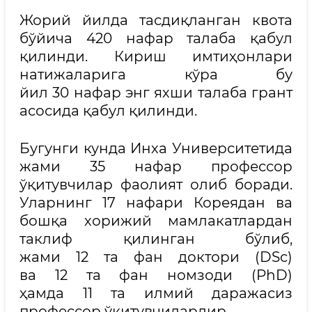
Жорий йилда тасдиқланган квота
бўйича 420 нафар талаба қабул
қилинди. Кириш имтиҳонлари
натижаларига кўра бу
йил 30 нафар энг яхши талаба грант
асосида қабул қилинди.
Бугунги кунда Инха Университетида
жами 35 нафар профессор
ўқитувчилар фаолият олиб боради.
Уларнинг 17 нафари Кореядан ва
бошқа хорижий мамлакатлардан
таклиф қилинган бўлиб,
жами 12 та фан доктори (DSc)
ва 12 та фан номзоди (PhD)
ҳамда 11 та илмий даражасиз
профессор ўқитувчилардир.