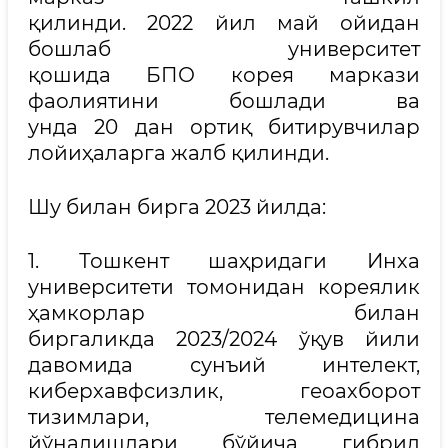
қилинди. 2022 йил май ойидан
бошлаб университет
қошида БПО корея маркази
фаолиятини бошлади ва
унда 20 дан ортиқ битирувчилар
лойиҳаларга жалб қилинди.
Шу билан бирга 2023 йилда:
1. Тошкент шаҳридаги Инха
университети томонидан кореялик
ҳамкорлар билан
биргаликда 2023/2024 ўқув йили
давомида сунъий интелект,
киберхавфсизлик, геоахборот
тизимлари, телемедицина
йўналишлари бўйича гибрид