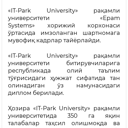
«IT-Park University» рақамли
университети «Epam
Systems» хорижий корхонаси
ўртасида имзоланган шартномага
мувофиқ кадрлар тайёрлайди.
«IT-Park University» рақамли
университети битирувчиларига
республикада олий таълим
тўғрисидаги ҳужжат сифатида тан
олинадиган ўз намунасидаги
диплом берилади.
Ҳозира «IT-Park University» рақамли
университетида 350 га яқин
талабалар таҳсил олишмоқда ва