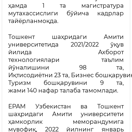
ҳамда 1 та магистратура
мутахассислиги бўйича кадрлар
тайёрланмоқда.
Тошкент шаҳридаги Амити
университетида 2021/2022 ўқув
йилида Ахборот
технологиялари таълим
йўналишини 98 та,
Иқтисодиётни 23 та, Бизнес бошқарувин
Туризм бошқарувини 9 та,
жами 140 нафар талаба тамомлади.
EPAM Узбекистан ва Тошкент
шаҳридаги Амити университети
ҳамкорлик меморандумига
мувофиқ, 2022 йилнинг январь