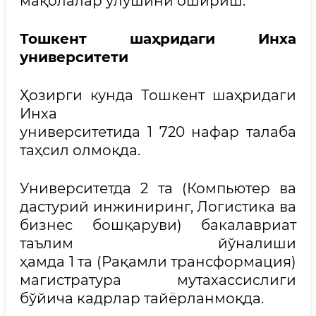
мақолалар улушини ошириш.
Тошкент шаҳридаги Инха
университети
Ҳозирги кунда Тошкент шаҳридаги
Инха
университетида 1 720 нафар талаба
таҳсил олмоқда.
Университетда 2 та (Компьютер ва
дастурий инжиниринг, Логистика ва
бизнес бошқаруви) бакалавриат
таълим йўналиши
ҳамда 1 та (Рақамли трансформация)
магистратура мутахассислиги
бўйича кадрлар тайёрланмоқда.