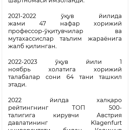
шартномаси имзоланди.
2021-2022 ўқув йилида
жами 47 нафар хорижий
профессор-ўқитувчилар ва
мутахассислар таълим жараёнига
жалб қилинган.
2022-2023 ўқув йили 1
ноябрь холатига хорижий
талабалар сони 64 тани ташкил
этади.
2022 йилда халқаро
рейтингнинг ТОП 500-
талигига кирувчи Австрия
давлатининг Klagenfurt