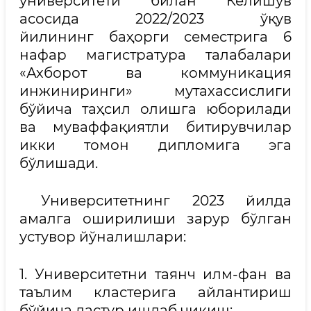
университети билан Келишув
асосида 2022/2023 ўқув
йилининг баҳорги семестрига 6
нафар магистратура талабалари
«Ахборот ва коммуникация
инжиниринги» мутахассислиги
бўйича таҳсил олишга юборилади
ва муваффақиятли битирувчилар
икки томон дипломига эга
бўлишади.
Университетнинг 2023 йилда
амалга оширилиши зарур бўлган
устувор йўналишлари:
1. Университетни таянч илм-фан ва
таълим кластерига айлантириш
бўйича дастур ишлаб чиқиш;