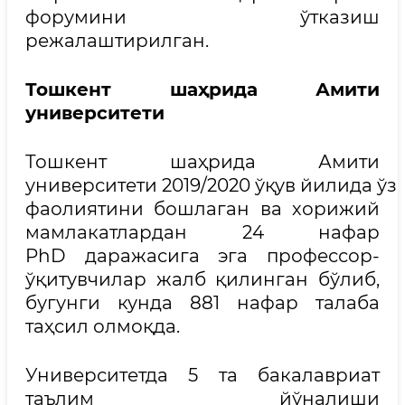
форумини ўтказиш
режалаштирилган.
Тошкент шаҳрида Амити
университети
Тошкент шаҳрида Амити
университети 2019/2020 ўқув йилида ўз
фаолиятини бошлаган ва хорижий
мамлакатлардан 24 нафар
PhD даражасига эга профессор-
ўқитувчилар жалб қилинган бўлиб,
бугунги кунда 881 нафар талаба
таҳсил олмоқда.
Университетда 5 та бакалавриат
таълим йўналиши