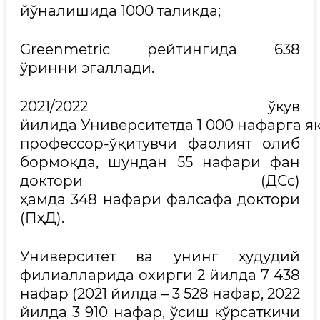
йўналишида 1000 таликда;
Greenmetric рейтингида 638
ўринни эгаллади.
2021/2022 ўқув
йилида Университетда 1 000 нафарга я
профессор-ўқитувчи фаолият олиб
бормоқда, шундан 55 нафари фан
доктори (ДСc)
ҳамда 348 нафари фалсафа доктори
(ПҳД).
Университет ва унинг ҳудудий
филиалларида охирги 2 йилда 7 438
нафар (2021 йилда – 3 528 нафар, 2022
йилда 3 910 нафар, ўсиш кўрсаткичи