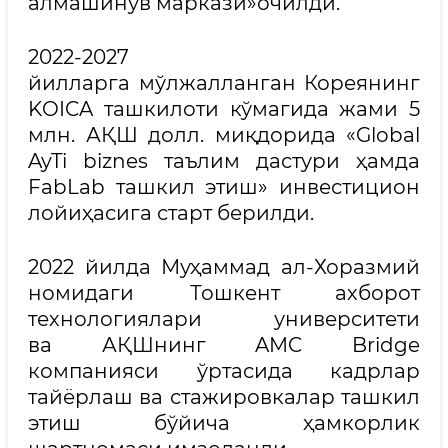
алмашинув маркази»очилди.
2022-2027
йилларга мўлжалланган Кореянинг
KOICA ташкилоти кўмагида жами 5
млн. АҚШ долл. миқдорида «Global
AyTi biznes таълим дастури ҳамда
FabLab ташкил этиш» инвестицион
лойиҳасига старт берилди.
2022 йилда Муҳаммад ал-Хоразмий
номидаги Тошкент ахборот
технологиялари университети
ва АҚШнинг AMC Bridge
компанияси ўртасида кадрлар
тайёрлаш ва стажировкалар ташкил
этиш бўйича ҳамкорлик