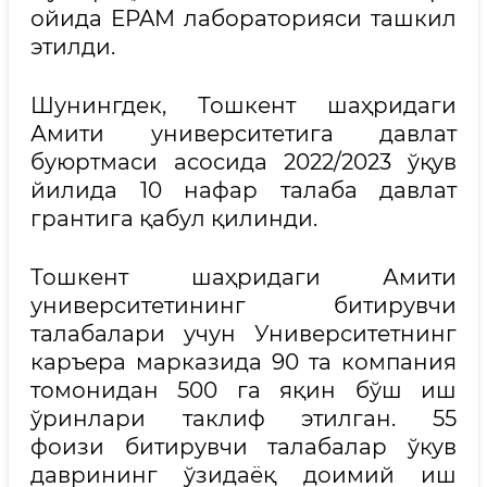
ойида EPAM лабораторияси ташкил
этилди.
Шунингдек, Тошкент шаҳридаги
Амити университетига давлат
буюртмаси асосида 2022/2023 ўқув
йилида 10 нафар талаба давлат
грантига қабул қилинди.
Тошкент шаҳридаги Амити
университетининг битирувчи
талабалари учун Университетнинг
каръера марказида 90 та компания
томонидан 500 га яқин бўш иш
ўринлари таклиф этилган. 55
фоизи битирувчи талабалар ўкув
даврининг ўзидаёқ доимий иш