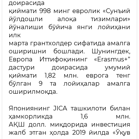
доирасида
қиймати 998 минг евролик «Сунъий
йўлдошли алоқа тизимлари»
йўналиши бўйича янги лойиҳани
илк
марта грантхолдер сифатида амалга
оширишни бошлади. Шунингдек,
Европа Иттифоқининг «Erasmus+”
дастури доирасида умумий
қиймати 1,82 млн. еврога тенг
бўлган 9 та лойиҳалар амалга
оширилмоқда.
Япониянинг JICA ташкилоти билан
ҳамкорликда 1,6 млн.
АҚШ долл. миқдорида инвестиция
жалб этган ҳолда 2019 йилда «Ўқув