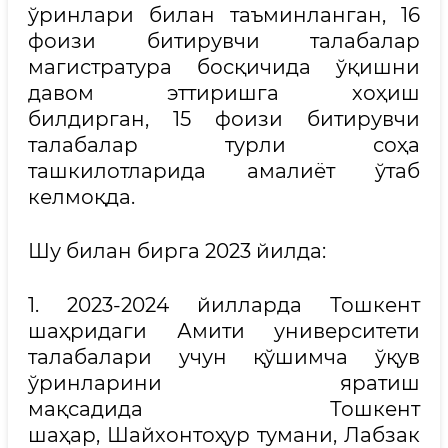
ўринлари билан таъминланган, 16
фоизи битирувчи талабалар
магистратура босқичида ўқишни
давом эттиришга хоҳиш
билдирган, 15 фоизи битирувчи
талабалар турли соҳа
ташкилотларида амалиёт ўтаб
келмоқда.
Шу билан бирга 2023 йилда:
1. 2023-2024 йилларда Тошкент
шаҳридаги Амити университети
талабалари учун қўшимча ўқув
ўринларини яратиш
мақсадида Тошкент
шаҳар, Шайхонтоҳур тумани, Лабзак