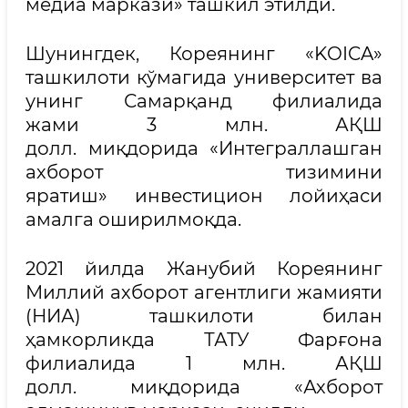
медиа маркази» ташкил этилди.
Шунингдек, Кореянинг «KOICA»
ташкилоти кўмагида университет ва
унинг Самарқанд филиалида
жами 3 млн. АҚШ
долл. миқдорида «Интеграллашган
ахборот тизимини
яратиш» инвестицион лойиҳаси
амалга оширилмоқда.
2021 йилда Жанубий Кореянинг
Миллий ахборот агентлиги жамияти
(НИА) ташкилоти билан
ҳамкорликда ТАТУ Фарғона
филиалида 1 млн. АҚШ
долл. миқдорида «Ахборот