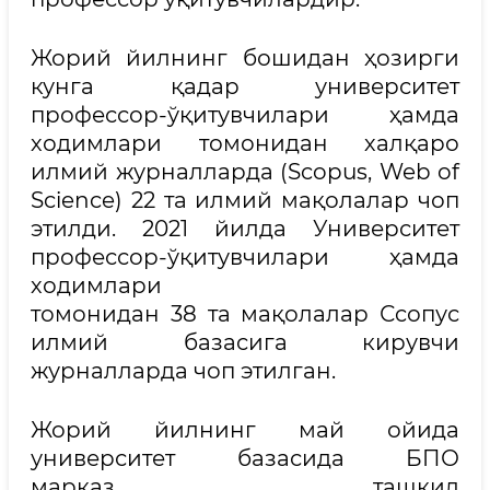
Жорий йилнинг бошидан ҳозирги
кунга қадар университет
профессор-ўқитувчилари ҳамда
ходимлари томонидан халқаро
илмий журналларда (Scopus, Web of
Science) 22 та илмий мақолалар чоп
этилди. 2021 йилда Университет
профессор-ўқитувчилари ҳамда
ходимлари
томонидан 38 та мақолалар Сcопус
илмий базасига кирувчи
журналларда чоп этилган.
Жорий йилнинг май ойида
университет базасида БПО
марказ ташкил