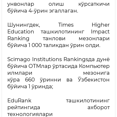
унвонлар олиш кўрсаткичи
бўйича 4-ўрин эгаллаган.
Шунингдек, Times Higher
Education ташкилотининг Impact
Ranking танлови мезонлари
бўйича 1 000 таликдан ўрин олди.
Scimago Institutions Rankingsда дунё
бўйича ОТМлар ўртасида Компьютер
илмлари мезонига
кўра 660 ўринни ва Ўзбекистон
бўйича 1 ўринда;
EduRank ташкилотининг
рейтингида ахборот
технологиялари