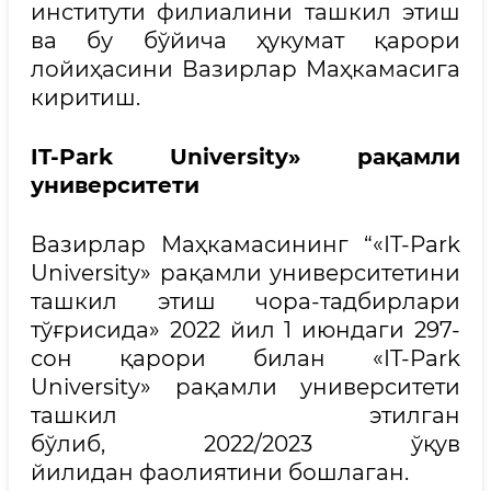
институти филиалини ташкил этиш
ва бу бўйича ҳукумат қарори
лойиҳасини Вазирлар Маҳкамасига
киритиш.
IT-Park University» рақамли
университети
Вазирлар Маҳкамасининг “«IT-Park
University» рақамли университетини
ташкил этиш чора-тадбирлари
тўғрисида» 2022 йил 1 июндаги 297-
сон қарори билан «IT-Park
University» рақамли университети
ташкил этилган
бўлиб, 2022/2023 ўқув
йилидан фаолиятини бошлаган.