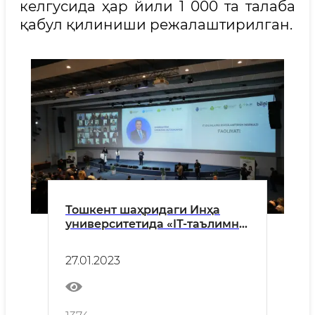
келгусида ҳар йили 1 000 та талаба
қабул қилиниши режалаштирилган.
Тошкент шаҳридаги Инҳа
университетида «IТ-таълимни
мақсадли молиялаштириш»
мавзусида конференция
27.01.2023
бўлиб ўтди