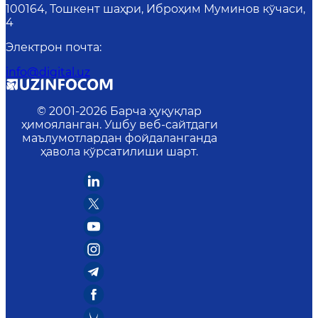
100164, Тошкент шаҳри, Иброҳим Муминов кўчаси,
4
Электрон почта
:
info@digital.uz
© 2001-
2026
Барча ҳуқуқлар
ҳимояланган. Ушбу веб-сайтдаги
маълумотлардан фойдаланганда
ҳавола кўрсатилиши шарт.