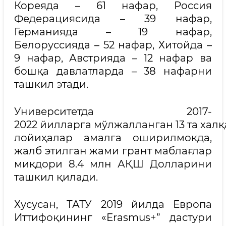
Кореяда – 61 нафар, Россия
Федерациясида – 39 нафар,
Германияда – 19 нафар,
Белоруссияда – 52 нафар, Хитойда –
9 нафар, Австрияда – 12 нафар ва
бошқа давлатларда – 38 нафарни
ташкил этади.
Университетда 2017-
2022 йилларга мўлжалланган 13 та хал
лойиҳалар амалга оширилмоқда,
жалб этилган жами грант маблағлар
миқдори 8.4 млн АҚШ Долларини
ташкил қилади.
Хусусан, ТАТУ 2019 йилда Европа
Иттифоқининг «Erasmus+” дастури