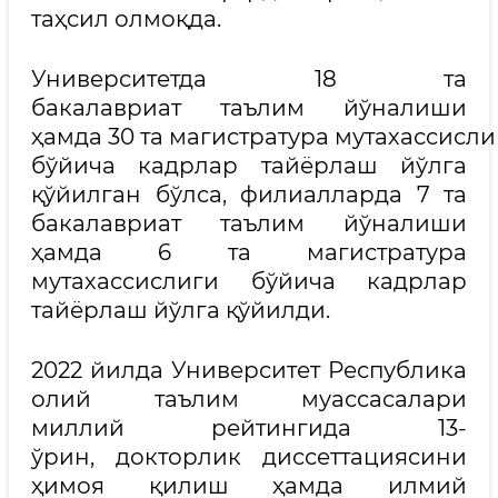
таҳсил олмоқда.
Университетда 18 та
бакалавриат таълим йўналиши
ҳамда 30 та магистратура мутахассисли
бўйича кадрлар тайёрлаш йўлга
қўйилган бўлса, филиалларда 7 та
бакалавриат таълим йўналиши
ҳамда 6 та магистратура
мутахассислиги бўйича кадрлар
тайёрлаш йўлга қўйилди.
2022 йилда Университет Республика
олий таълим муассасалари
миллий рейтингида 13-
ўрин, докторлик диссеттациясини
ҳимоя қилиш ҳамда илмий