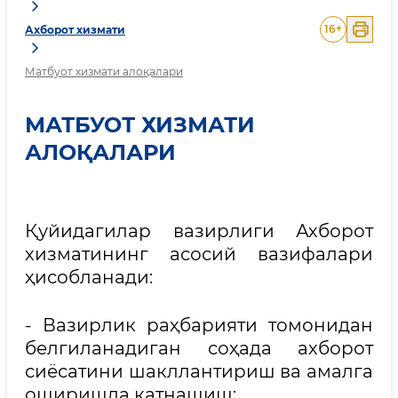
16
+
Ахборот хизмати
Матбуот хизмати алоқалари
МАТБУОТ ХИЗМАТИ
АЛОҚАЛАРИ
Қуйидагилар вазирлиги Ахборот
хизматининг асосий вазифалари
ҳисобланади:
- Вазирлик раҳбарияти томонидан
белгиланадиган соҳада ахборот
сиёсатини шакллантириш ва амалга
оширишда қатнашиш;