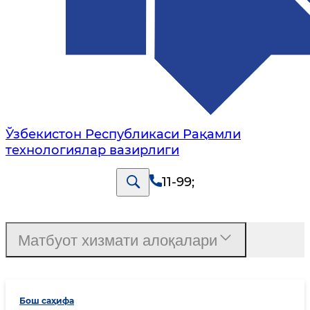
Ўзбекистон Республикаси Рақамли
технологиялар вазирлиги
11-99
;
Матбуот хизмати алоқалари
Бош саҳифа