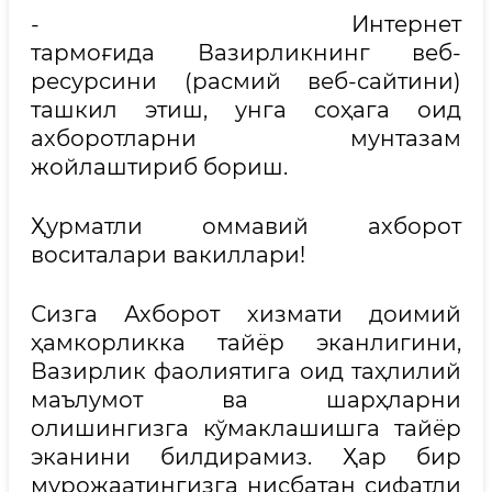
- Интернет
тармоғида Вазирликнинг веб-
ресурсини (расмий веб-сайтини)
ташкил этиш, унга соҳага оид
ахборотларни мунтазам
жойлаштириб бориш.
Ҳурматли оммавий ахборот
воситалари вакиллари!
Сизга Ахборот хизмати доимий
ҳамкорликка тайёр эканлигини,
Вазирлик фаолиятига оид таҳлилий
маълумот ва шарҳларни
олишингизга кўмаклашишга тайёр
эканини билдирамиз. Ҳар бир
мурожаатингизга нисбатан сифатли