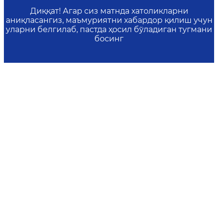
Диққат! Агар сиз матнда хатоликларни
аниқласангиз, маъмуриятни хабардор қилиш учун
уларни белгилаб, пастда ҳосил бўладиган тугмани
босинг