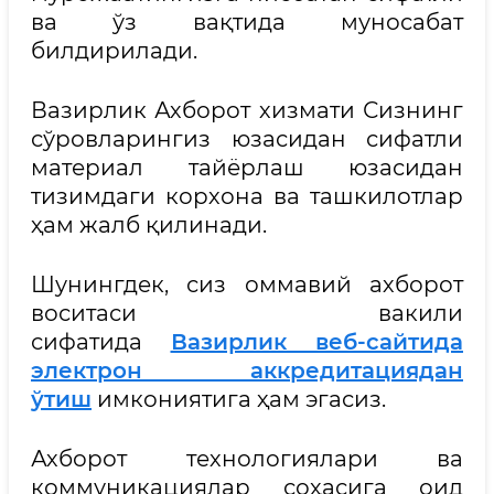
ва ўз вақтида муносабат
билдирилади.
Вазирлик Ахборот хизмати Сизнинг
сўровларингиз юзасидан сифатли
материал тайёрлаш юзасидан
тизимдаги корхона ва ташкилотлар
ҳам жалб қилинади.
Шунингдек, сиз оммавий ахборот
воситаси вакили
сифатида
Вазирлик веб-сайтида
электрон аккредитациядан
ўтиш
имкониятига ҳам эгасиз.
Ахборот технологиялари ва
коммуникациялар соҳасига оид