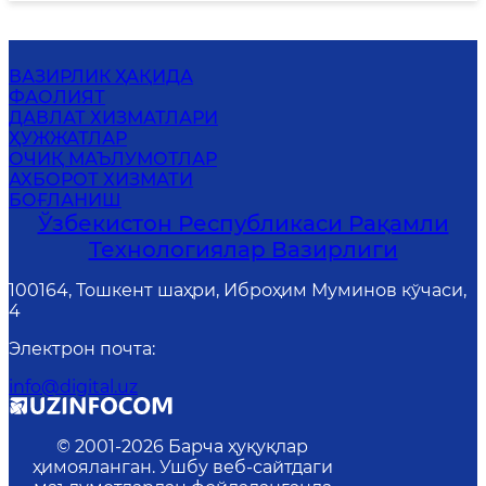
ВАЗИРЛИК ҲАҚИДА
ФАОЛИЯТ
ДАВЛАТ ХИЗМАТЛАРИ
ҲУЖЖАТЛАР
ОЧИҚ МАЪЛУМОТЛАР
АХБОРОТ ХИЗМАТИ
БОҒЛАНИШ
Ўзбекистон Республикаси Рақамли
Технологиялар Вазирлиги
100164, Тошкент шаҳри, Иброҳим Муминов кўчаси,
4
Электрон почта
:
info@digital.uz
© 2001-
2026
Барча ҳуқуқлар
ҳимояланган. Ушбу веб-сайтдаги