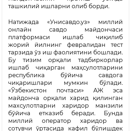
ташкилий ишларни олиб борди.
Натижада «Унисавдо.уз» миллий
онлайн савдо майдончаси
платформаси ишлаб чиқилиб
жорий йилнинг февралидан тест
тарзида ўз иш фаолиятини бошлади.
Бу тизим орқали тадбиркорлар
ишлаб чиқарган маҳсулотларини
республика бўйича савдога
чиқаришлари мумкин бўлади.
«Ўзбекистон почтаси» АЖ эса
майдонча орқали харид қилинган
махсулотларни харидор манзили
бўйича етказиб беради. Бунда
миллий оператор харидор ва
сотувчи ўртасида кафил бўлишдек