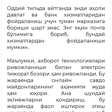
Оддий тильда айтганда энди аҳоли
давлат ва банк хизматларидан
фойдаланиш учун туман марказига
бориши шарт эмас. Энг яқин почта
бўлимига бориб, бундай
хизматлардан фойдаланиши
мумкин.
Маълумки, ахборот технологиялари
ривожланиши билан электрон
тижорат бозори ҳам ривожланди. Бу
жараёнда онлайн савдо
майдонларининг аҳамияти жуда
ҳам юқори. Ана шундай
эҳтиёжларни қондириш, бу
жараёнда фаол иштирок этиш