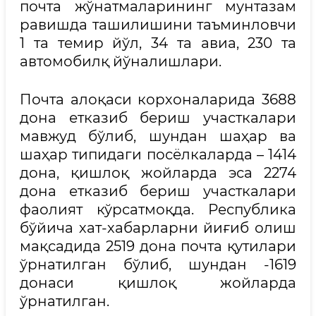
почта жўнатмаларининг мунтазам
равишда ташилишини таъминловчи
1 та темир йўл, 34 та авиа, 230 та
автомобилқ йўналишлари.
Почта алоқаси корхоналарида 3688
дона етказиб бериш участкалари
мавжуд бўлиб, шундан шаҳар ва
шаҳар типидаги посёлкаларда – 1414
дона, қишлоқ жойларда эса 2274
дона етказиб бериш участкалари
фаолият кўрсатмоқда. Республика
бўйича хат-хабарларни йиғиб олиш
мақсадида 2519 дона почта қутилари
ўрнатилган бўлиб, шундан -1619
донаси қишлоқ жойларда
ўрнатилган.