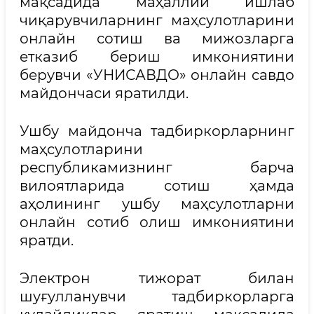
мақсадида маҳаллий ишлаб
чиқарувчиларнинг маҳсулотларини
онлайн сотиш ва мижозларга
етказиб бериш имкониятини
берувчи «УНИСАВДО» онлайн савдо
майдончаси яратилди.
Ушбу майдонча тадбиркорларнинг
маҳсулотларини
республикамизнинг барча
вилоятларида сотиш ҳамда
аҳолининг ушбу маҳсулотларни
онлайн сотиб олиш имкониятини
яратди.
Электрон тижорат билан
шуғулланувчи тадбиркорларга