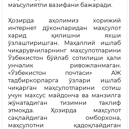
маъсулиятли вазифани бажаради.
Ҳозирда аҳолимиз хорижий
интернет дўконларидан маҳсулот
харид қилишни яхши
ўзлаштиришган. Маҳаллий ишлаб
чиқарувчиларнинг маҳсулотларини
Ўзбекистон бўйлаб сотилиши ҳали
унчалик ривожланмаган.
«Ўзбекистон почтаси» АЖ
тадбиркорларга ўзлари ишлаб
чиқарган маҳсулотларини сотиш
учун махсус майдонча ва манзилга
жўнатадиган тизимни таклиф
этмоқда. Ҳозирда маҳсулот
сақлайдиган омборхона,
маҳсулотни қадоқлайдиган