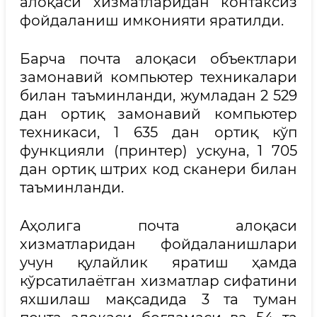
алоқаси хизматларидан контаксиз
фойдаланиш имконияти яратилди.
Барча почта алоқаси объектлари
замонавий компьютер техникалари
билан таъминланди, жумладан 2 529
дан ортиқ замонавий компьютер
техникаси, 1 635 дан ортиқ кўп
функцияли (принтер) ускуна, 1 705
дан ортиқ штрих код сканери билан
таъминланди.
Аҳолига почта алоқаси
хизматларидан фойдаланишлари
учун қулайлик яратиш ҳамда
кўрсатилаётган хизматлар сифатини
яхшилаш мақсадида 3 та туман