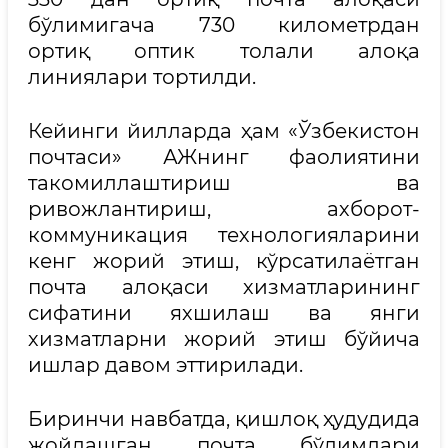
бўлимигача 730 километрдан
ортиқ оптик толали алоқа
линиялари тортилди.
Кейинги йилларда ҳам «Ўзбекистон
почтаси» АЖнинг фаолиятини
такомиллаштириш ва
ривожлантириш, ахборот-
коммуникация технологияларини
кенг жорий этиш, кўрсатилаётган
почта алоқаси хизматларининг
сифатини яхшилаш ва янги
хизматларни жорий этиш бўйича
ишлар давом эттирилади.
Биринчи навбатда, қишлоқ ҳудудида
жойлашган почта бўлимлари