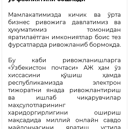
Мамлакатимизда кичик ва ўрта
бизнес ривожига давлатимиз ва
ҳукуматимиз томонидан
яратилаётган имкониятлар боис тез
фурсатларда ривожланиб бормоқда.
Бу каби ривожланишларга
«Ўзбекистон почтаси» АЖ ҳам ўз
хиссасини қўшиш ҳамда
республикамизда электрон
тижоратни янада ривожлантириш
ва ишлаб чиқарувчилар
маҳсулотларининг
харидоргирлигини ошириш
мақсадида миллий онлайн савдо
майдончасини яратиш устида