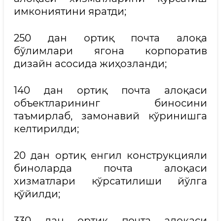
имкониятини яратди;
250 дан ортиқ почта алоқа
бўлимлари ягона корпоратив
дизайн асосида жиҳозланди;
140 дан ортиқ почта алоқаси
объектларининг биносини
таъмирлаб, замонавий кўринишга
келтирилди;
20 дан ортиқ енгил конструкцияли
биноларда почта алоқаси
хизматлари кўрсатилиши йўлга
қўйилди;
330 дан ортиқ почта алоқаси