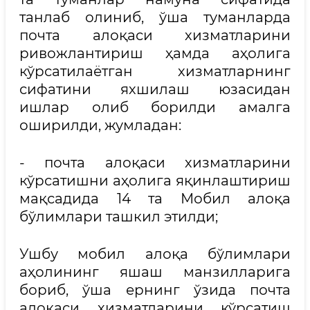
танлаб олиниб, ўша туманларда
почта алоқаси хизматларини
ривожлантириш ҳамда аҳолига
кўрсатилаётган хизматларнинг
сифатини яхшилаш юзасидан
ишлар олиб борилди амалга
оширилди, жумладан:
- почта алоқаси хизматларини
кўрсатишни аҳолига яқинлаштириш
мақсадида 14 та Мобил алоқа
бўлимлари ташкил этилди;
Ушбу мобил алоқа бўлимлари
аҳолининг яшаш манзилларига
бориб, ўша ернинг ўзида почта
алоқаси хизматларини кўрсатиш