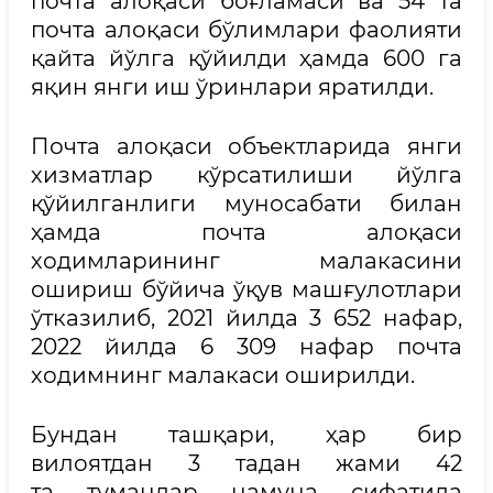
почта алоқаси боғламаси ва 54 та
почта алоқаси бўлимлари фаолияти
қайта йўлга қўйилди ҳамда 600 га
яқин янги иш ўринлари яратилди.
Почта алоқаси объектларида янги
хизматлар кўрсатилиши йўлга
қўйилганлиги муносабати билан
ҳамда почта алоқаси
ходимларининг малакасини
ошириш бўйича ўқув машғулотлари
ўтказилиб, 2021 йилда 3 652 нафар,
2022 йилда 6 309 нафар почта
ходимнинг малакаси оширилди.
Бундан ташқари, ҳар бир
вилоятдан 3 тадан жами 42
та туманлар намуна сифатида