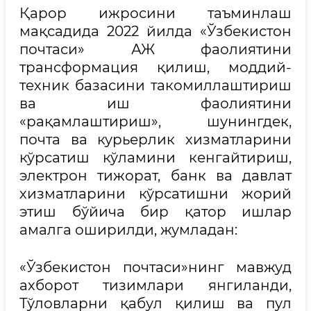
Қарор ижросини таъминлаш
мақсадида 2022 йилда «Ўзбекистон
почтаси» АЖ фаолиятини
трансформация қилиш, моддий-
техник базасини такомиллаштириш
ва иш фаолиятини
«рақамлаштириш», шунингдек,
почта ва курьерлик хизматларини
кўрсатиш кўламини кенгайтириш,
электрон тижорат, банк ва давлат
хизматларини кўрсатишни жорий
этиш бўйича бир қатор ишлар
амалга оширилди, жумладан:
«Ўзбекистон почтаси»нинг мавжуд
ахборот тизимлари янгиланди,
Тўловларни қабул қилиш ва пул