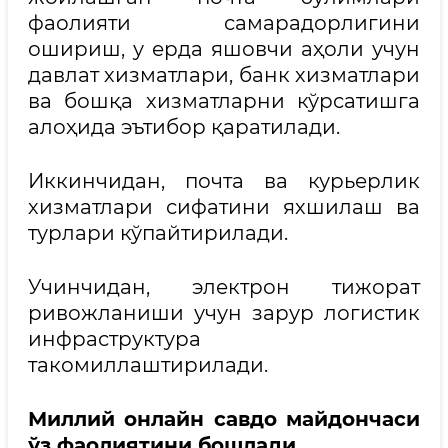
фаолияти самарадорлигини
ошириш, у ерда яшовчи аҳоли учун
давлат хизматлари, банк хизматлари
ва бошқа хизматларни кўрсатишга
алоҳида эътибор қаратилади.
Иккинчидан, почта ва курьерлик
хизматлари сифатини яхшилаш ва
турлари кўпайтирилади.
Учинчидан, электрон тижорат
ривожланиши учун зарур логистик
инфраструктура
такомиллаштирилади.
Миллий онлайн савдо майдончаси
ўз фаолиятини бошлади