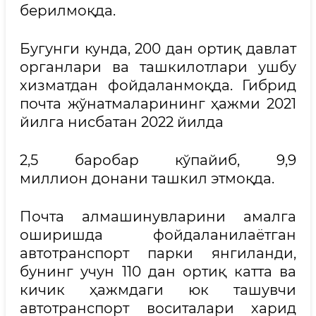
берилмоқда.
Бугунги кунда, 200 дан ортиқ давлат
органлари ва ташкилотлари ушбу
хизматдан фойдаланмоқда. Гибрид
почта жўнатмаларининг ҳажми 2021
йилга нисбатан 2022 йилда
2,5 баробар кўпайиб, 9,9
миллион донани ташкил этмоқда.
Почта алмашинувларини амалга
оширишда фойдаланилаётган
автотранспорт парки янгиланди,
бунинг учун 110 дан ортиқ катта ва
кичик ҳажмдаги юк ташувчи
автотранспорт воситалари харид