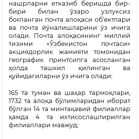
нашрларни етказиб беришда бир-
бири билан ўзаро узлуксиз
боғланган почта алоқаси об'ектлари
ва почта йўналишларини ўз ичига
олади. Почта алоқасининг миллий
тизими «Ўзбекистон почтаси»
акциядорлик жамияти томонидан
географик принтсипга асосланган
ҳолда ташкил қилинган ва
қуйидагиларни ўз ичига олади:
165 та туман ва шаҳар тармоқлари,
1732 та алоқа бўлимларидан иборат
бўлган 14 та минтақавий филиаллар
ҳамда 4 та ихтисослаштирилган
филиаллари мавжуд;