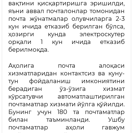
вақтини қисқартиришга эришилди,
яъни аввал почталонлар томонидан
почта жўнатмалар олувчиларга 2-3
кун ичида етказиб берилган бўлса,
ҳозирги кунда электроскутер
орқали 1 кун ичида етказиб
берилмоқда.
Аҳолига почта алоқаси
хизматларидан контактсиз ва куну-
тун фойдаланиш имкониятини
берадиган ўз-ўзига хизмат
кўрсатувчи автоматлаштирилган
почтаматлар хизмати йўлга қўйилди.
Бунинг учун 180 та почтаматлар
билан таъминланди. Ушбу
почтаматлар аҳоли гавжум