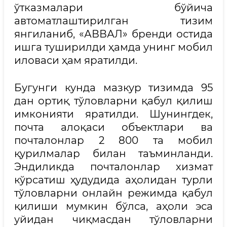
ўтказмалари бўйича
автоматлаштирилган тизим
янгиланиб, «АВВАЛ» бренди остида
ишга туширилди ҳамда унинг мобил
иловаси ҳам яратилди.
Бугунги кунда мазкур тизимда 95
дан ортиқ тўловларни қабул қилиш
имконияти яратилди. Шунингдек,
почта алоқаси объектлари ва
почталонлар 2 800 та мобил
қурилмалар билан таъминланди.
Эндиликда почталонлар хизмат
кўрсатиш ҳудудида аҳолидан турли
тўловларни онлайн режимда қабул
қилиши мумкин бўлса, аҳоли эса
уйидан чиқмасдан тўловларни