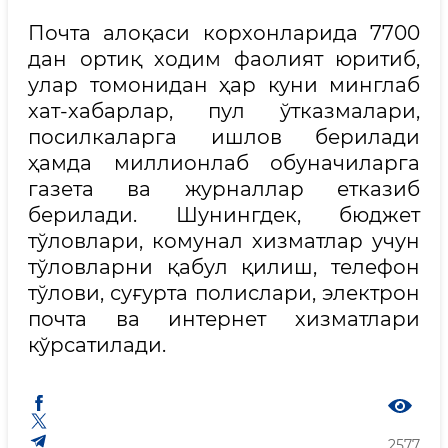
Почта алоқаси корхонларида 7700
дан ортиқ ходим фаолият юритиб,
улар томонидан ҳар куни минглаб
хат-хабарлар, пул ўтказмалари,
посилкаларга ишлов берилади
ҳамда миллионлаб обуначиларга
газета ва журналлар етказиб
берилади. Шунингдек, бюджет
тўловлари, комунал хизматлар учун
тўловларни қабул қилиш, телефон
тўлови, суғурта полислари, электрон
почта ва интернет хизматлари
кўрсатилади.
2577