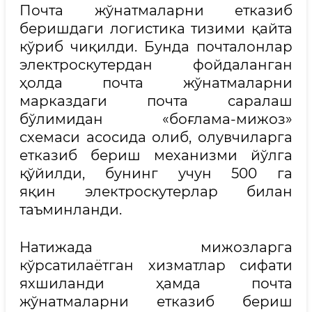
Почта жўнатмаларни етказиб
беришдаги логистика тизими қайта
кўриб чиқилди. Бунда почталонлар
электроскутердан фойдаланган
ҳолда почта жўнатмаларни
марказдаги почта саралаш
бўлимидан «боғлама-мижоз»
схемаси асосида олиб, олувчиларга
етказиб бериш механизми йўлга
қўйилди, бунинг учун 500 га
яқин электроскутерлар билан
таъминланди.
Натижада мижозларга
кўрсатилаётган хизматлар сифати
яхшиланди ҳамда почта
жўнатмаларни етказиб бериш