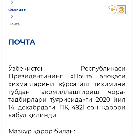
16
+
Фаолият
Почта
ПОЧТА
Ўзбекистон Республикаси
Президентининг «Почта алоқаси
хизматларини кўрсатиш тизимини
тубдан такомиллаштириш чора-
тадбирлари тўғрисида»ги 2020 йил
14 декабрдаги ПҚ–4921-сон қарори
қабул қилинди.
Мазкур қарор билан: