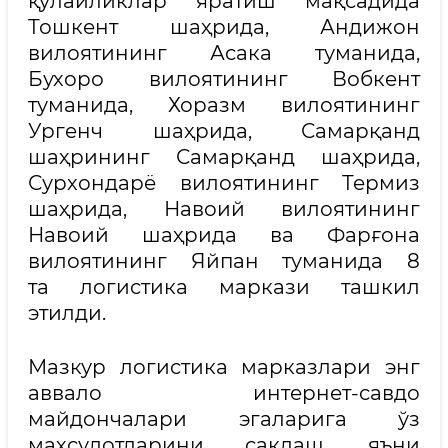
қулайликлар яратиш мақсадида
Тошкент шаҳрида, Андижон
вилоятининг Асака туманида,
Бухоро вилоятининг Вобкент
туманида, Хоразм вилоятининг
Ургенч шаҳрида, Самарқанд
шаҳрининг Самарқанд шаҳрида,
Сурхондарё вилоятининг Термиз
шаҳрида, Навоий вилоятининг
Навоий шаҳрида ва Фарғона
вилоятининг Яйпан туманида 8
та логистика маркази ташкил
этилди.
Мазкур логистика марказлари энг
аввало интернет-савдо
майдончалари эгаларига ўз
маҳсулотларини сақлаш, яъни