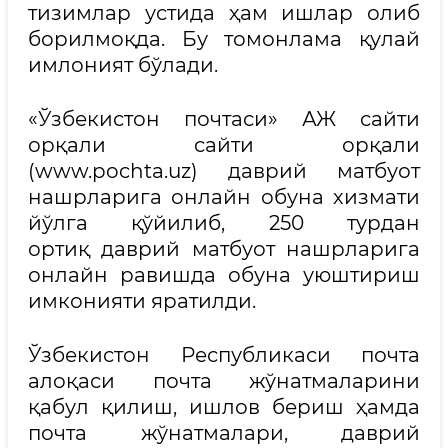
тизимлар устида ҳам ишлар олиб
борилмоқда. Бу томонлама қулай
имлоният бўлади.
«Ўзбекистон почтаси» АЖ сайти
орқали сайти орқали
(www.pochta.uz) даврий матбуот
нашрларига онлайн обуна хизмати
йўлга қўйилиб, 250 турдан
ортиқ даврий матбуот нашрларига
онлайн равишда обуна уюштириш
имконияти яратилди.
Ўзбекистон Республикаси почта
алоқаси почта жўнатмаларини
қабул қилиш, ишлов бериш ҳамда
почта жўнатмалари, даврий