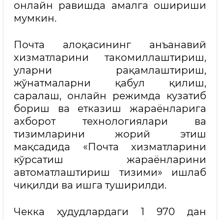
онлайн равишда амалга ошириши
мумкин.
Почта алоқасининг анъанавий
хизматларини такомиллаштириш,
уларни рақамлаштириш,
жўнатмаларни қабул қилиш,
саралаш, онлайн режимда кузатиб
бориш ва етказиш жараёнларига
ахборот технологиялари ва
тизимларини жорий этиш
мақсадида «Почта хизматларини
кўрсатиш жараёнларини
автоматлаштириш тизими» ишлаб
чиқилди ва ишга туширилди.
Чекка ҳудудлардаги 1 970 дан