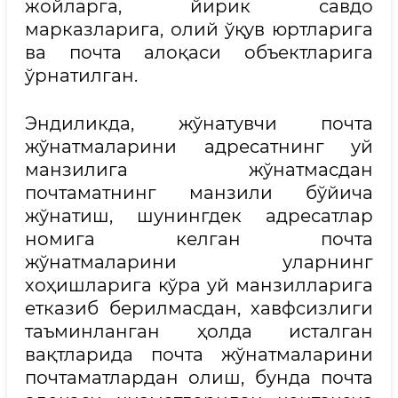
жойларга, йирик савдо
марказларига, олий ўқув юртларига
ва почта алоқаси объектларига
ўрнатилган.
Эндиликда, жўнатувчи почта
жўнатмаларини адресатнинг уй
манзилига жўнатмасдан
почтаматнинг манзили бўйича
жўнатиш, шунингдек адресатлар
номига келган почта
жўнатмаларини уларнинг
хоҳишларига кўра уй манзилларига
етказиб берилмасдан, хавфсизлиги
таъминланган ҳолда исталган
вақтларида почта жўнатмаларини
почтаматлардан олиш, бунда почта