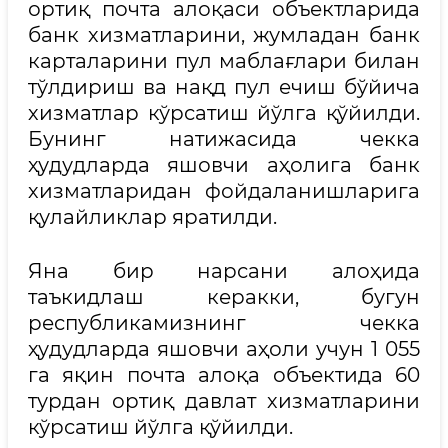
ортиқ почта алоқаси объектларида
банк хизматларини, жумладан банк
карталарини пул маблағлари билан
тўлдириш ва нақд пул ечиш бўйича
хизматлар кўрсатиш йўлга қўйилди.
Бунинг натижасида чекка
ҳудудларда яшовчи аҳолига банк
хизматларидан фойдаланишларига
қулайликлар яратилди.
Яна бир нарсани алоҳида
таъкидлаш керакки, бугун
республикамизнинг чекка
ҳудудларда яшовчи аҳоли учун 1 055
га яқин почта алоқа объектида 60
турдан ортиқ давлат хизматларини
кўрсатиш йўлга қўйилди.