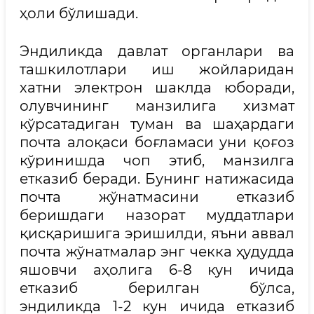
ҳоли бўлишади.
Эндиликда давлат органлари ва
ташкилотлари иш жойларидан
хатни электрон шаклда юборади,
олувчининг манзилига хизмат
кўрсатадиган туман ва шаҳардаги
почта алоқаси боғламаси уни қоғоз
кўринишда чоп этиб, манзилга
етказиб беради. Бунинг натижасида
почта жўнатмасини етказиб
беришдаги назорат муддатлари
қисқаришига эришилди, яъни аввал
почта жўнатмалар энг чекка ҳудудда
яшовчи аҳолига 6-8 кун ичида
етказиб берилган бўлса,
эндиликда 1-2 кун ичида етказиб