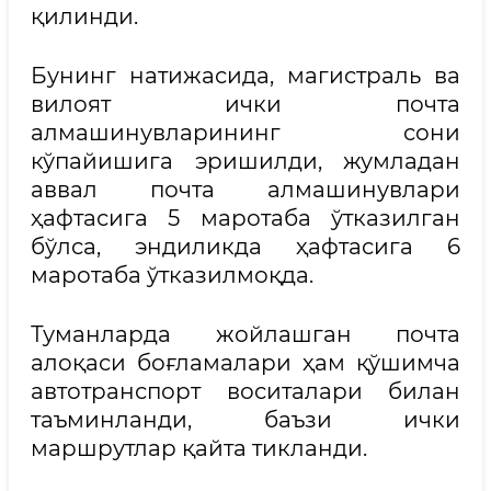
қилинди.
Бунинг натижасида, магистраль ва
вилоят ички почта
алмашинувларининг сони
кўпайишига эришилди, жумладан
аввал почта алмашинувлари
ҳафтасига 5 маротаба ўтказилган
бўлса, эндиликда ҳафтасига 6
маротаба ўтказилмоқда.
Туманларда жойлашган почта
алоқаси боғламалари ҳам қўшимча
автотранспорт воситалари билан
таъминланди, баъзи ички
маршрутлар қайта тикланди.