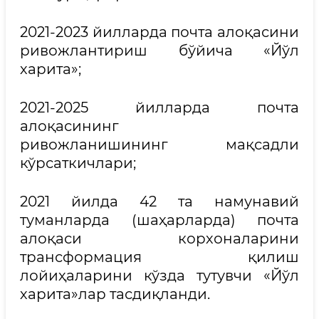
2021-2023 йилларда почта алоқасини
ривожлантириш бўйича «Йўл
харита»;
2021-2025 йилларда почта
алоқасининг
ривожланишининг мақсадли
кўрсаткичлари;
2021 йилда 42 та намунавий
туманларда (шаҳарларда) почта
алоқаси корхоналарини
трансформация қилиш
лойиҳаларини кўзда тутувчи «Йўл
харита»лар тасдиқланди.