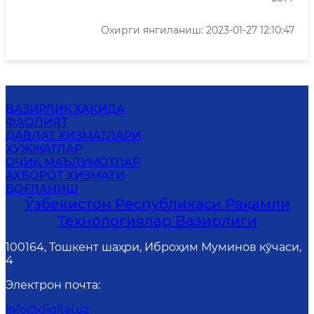
Охирги янгиланиш: 2023-01-27 12:10:47
ВАЗИРЛИК ҲАҚИДА
ФАОЛИЯТ
ДАВЛАТ ХИЗМАТЛАРИ
ҲУЖЖАТЛАР
ОЧИҚ МАЪЛУМОТЛАР
АХБОРОТ ХИЗМАТИ
БОҒЛАНИШ
Ўзбекистон Республикаси Рақамли
Технологиялар Вазирлиги
100164, Тошкент шаҳри, Иброҳим Муминов кўчаси,
4
Электрон почта
:
info@digital.uz