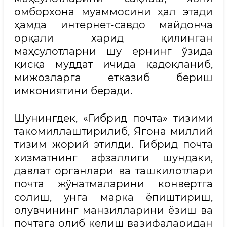
омборхона муаммосини ҳал этади
ҳамда интернет-савдо майдонча
орқали харид қилинган
маҳсулотларни шу ернинг ўзида
қисқа муддат ичида қадоқланиб,
мижозларга етказиб бериш
имкониятини беради.
Шунингдек, «Гибрид почта» тизими
такомиллаштирилиб, Ягона миллий
тизим жорий этилди. Гибрид почта
хизматнинг афзаллиги шундаки,
давлат органлари ва ташкилотлари
почта жўнатмаларини конвертга
солиш, унга марка ёпиштириш,
олувчининг манзилларини ёзиш ва
почтага олиб келиш вазифаларидан