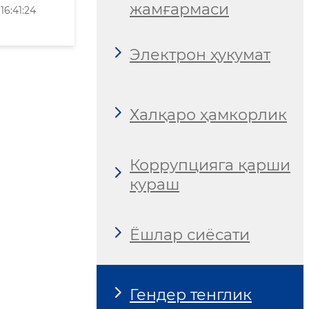
жамғармаси
6:41:24
Электрон ҳукумат
Халқаро ҳамкорлик
Коррупцияга қарши
кураш
Ёшлар сиёсати
Гендер тенглик