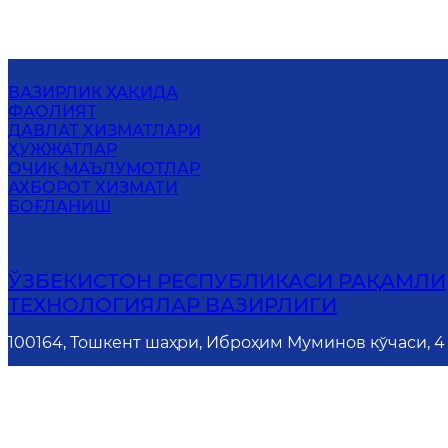
ВАЗИРЛИК ҲАҚИДА
ФАОЛИЯТ
ДАВЛАТ ХИЗМАТЛАРИ
ҲУЖЖАТЛАР
ОЧИҚ МАЪЛУМОТЛАР
АХБОРОТ ХИЗМАТИ
БОҒЛАНИШ
ЎЗБЕКИСТОН РЕСПУБЛИКАСИ РАҚАМЛИ
ТЕХНОЛОГИЯЛАР ВАЗИРЛИГИ
100164, Тошкент шаҳри, Иброҳим Муминов кўчаси, 4
Электрон почта
:
info@digital.uz