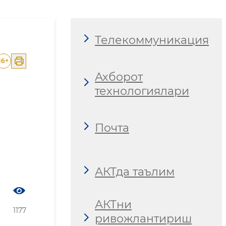
Телекоммуникация
16
+
Ахборот
технологиялари
Почта
АКТда таълим
АКТни
1177
ривожлантириш