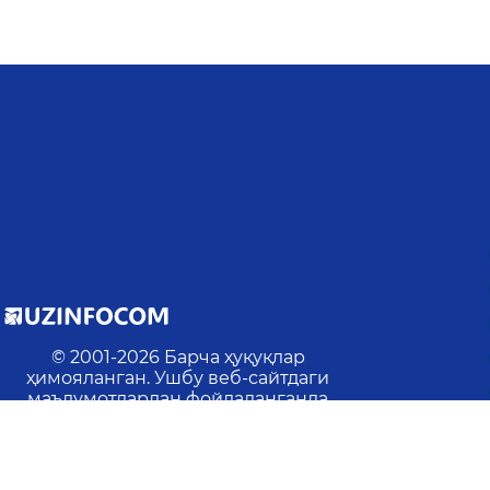
© 2001-
2026
Барча ҳуқуқлар
ҳимояланган. Ушбу веб-сайтдаги
маълумотлардан фойдаланганда
ҳавола кўрсатилиши шарт.