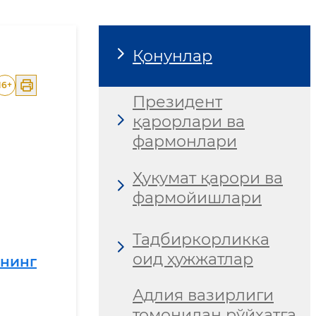
Қонунлар
16
+
Президент
қарорлари ва
фармонлари
Ҳукумат қарори ва
фармойишлари
Тадбиркорликка
оид ҳужжатлар
нинг
Адлия вазирлиги
томонидан рўйхатга