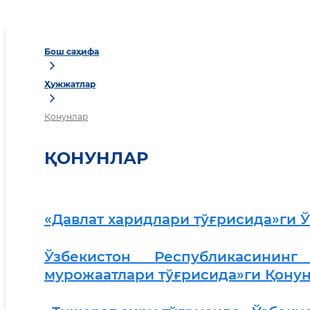
Бош саҳифа
Ҳужжатлар
Қонунлар
ҚОНУНЛАР
«Давлат харидлари тўғрисида»ги 
Ўзбекистон Республикасини
мурожаатлари тўғрисида»ги Қону