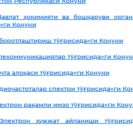
стон Республикаси Қонуни
Давлат ҳокимияти ва бошқаруви орган
»ги Қонуни
хборотлаштириш тўғрисида»ги Қонуни
елекоммуникациялар тўғрисида»ги Қону
чта алоқаси тўғрисида»ги Қонуни
диочастоталар спектри тўғрисида»ги Қо
ектрон рақамли имзо тўғрисида»ги Қон
«Электрон ҳужжат айланиши тўғрисид