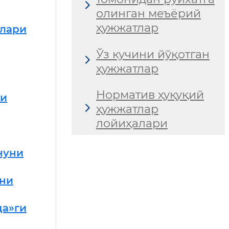
олинган меъёрий
ҳужжатлар
лари
Ўз кучини йўқотган
ҳужжатлар
Норматив ҳуқуқий
ни
ҳужжатлар
лойиҳалари
нуни
уни
а»ги