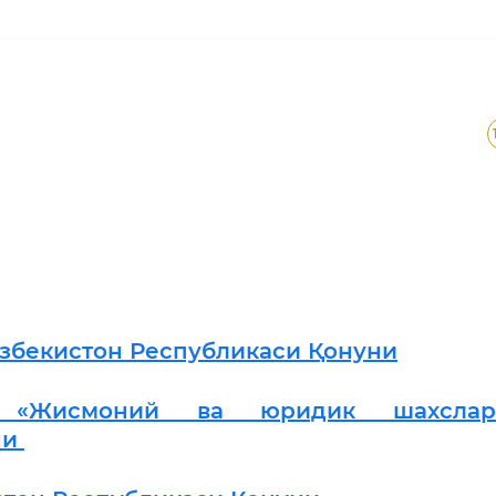
Ўзбекистон Республикаси Қонуни
нг «Жисмоний ва юридик шахслар
ни