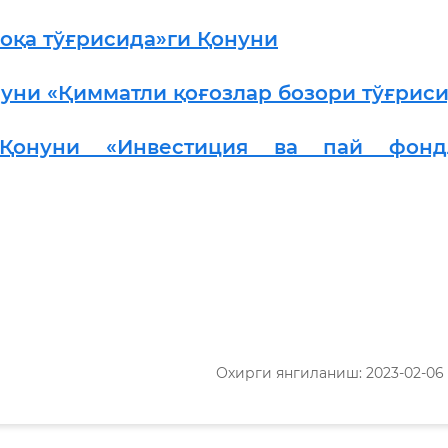
оқа тўғрисида»ги Қонуни
уни «Қимматли қоғозлар бозори тўғрис
г Қонуни «Инвестиция ва пай фонд
Охирги янгиланиш: 2023-02-06 1