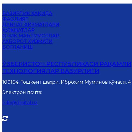
ВАЗИРЛИК ҲАҚИДА
ФАОЛИЯТ
ДАВЛАТ ХИЗМАТЛАРИ
ҲУЖЖАТЛАР
ОЧИҚ МАЪЛУМОТЛАР
АХБОРОТ ХИЗМАТИ
БОҒЛАНИШ
ЎЗБЕКИСТОН РЕСПУБЛИКАСИ РАҚАМЛИ
ТЕХНОЛОГИЯЛАР ВАЗИРЛИГИ
100164, Тошкент шаҳри, Иброҳим Муминов кўчаси, 4
Электрон почта
:
info@digital.uz