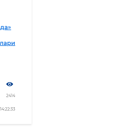
ида»
лари
2414
4:22:33